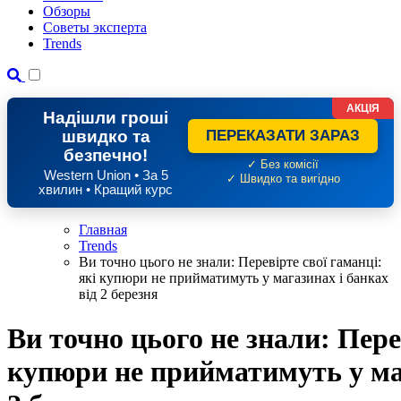
Обзоры
Советы эксперта
Trends
АКЦІЯ
Надішли гроші
швидко та
ПЕРЕКАЗАТИ ЗАРАЗ
безпечно!
✓ Без комісії
Western Union • За 5
✓ Швидко та вигідно
хвилин • Кращий курс
Главная
Trends
Ви точно цього не знали: Перевірте свої гаманці:
які купюри не прийматимуть у магазинах і банках
від 2 березня
Ви точно цього не знали: Пере
купюри не прийматимуть у маг