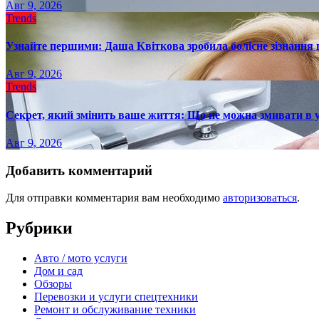
Авг 9, 2026
Trends
Узнайте першими: Даша Квіткова зробила болісне зізнання пр
Авг 9, 2026
Trends
Секрет, який змінить ваше життя: Що не можна змивати в 
Авг 9, 2026
Добавить комментарий
Для отправки комментария вам необходимо
авторизоваться
.
Рубрики
Авто / мото услуги
Дом и сад
Обзоры
Перевозки и услуги спецтехники
Ремонт и обслуживание техники