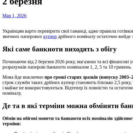
2 березня
Мар 1, 2026
Українцям варто перевірити свої гаманці, адже правила готівкових розрахунків змінюються. Вже 2 березня частина
звичних паперових
купюр
дрібного номіналу остаточно вийде з 
Які саме банкноти виходять з обігу
Починаючи від 2 березня 2026 року, магазини та всі фінансові
розрахунків паперові банкноти номіналом 1, 2, 5 та 10 гривень.
Мова йде виключно
про гроші старих зразків (випуску 2003–2
строк служби таких дрібних купюр становить близько 2,5 року,
і майже не використовуються. Відтепер їх повністю та остаточно
номіналу.
Де та в які терміни можна обміняти ба
Обмін на обігові монети та банкноти всіх номіналів здійснює
терміни: