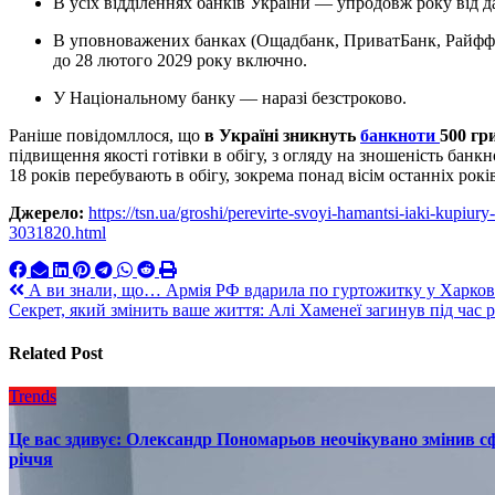
В усіх відділеннях банків України — упродовж року від 
В уповноважених банках (Ощадбанк, ПриватБанк, Райффайзен Банк, ПУМБ) — упродовж трьох років,
до 28 лютого 2029 року включно.
У Національному банку — наразі безстроково.
Раніше повідомллося, що
в Україні зникнуть
банкноти
500 гр
підвищення якості готівки в обігу, з огляду на зношеність бан
18 років перебувають в обігу, зокрема понад вісім останніх рок
Джерело:
https://tsn.ua/groshi/perevirte-svoyi-hamantsi-iaki-kupi
3031820.html
Навигация
А ви знали, що… Армія РФ вдарила по гуртожитку у Харкові
Секрет, який змінить ваше життя: Алі Хаменеї загинув під час 
по
записям
Related Post
Trends
Це вас здивує: Олександр Пономарьов неочікувано змінив сф
річчя