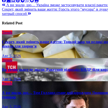
Навигация
А ви знали, що… Україна зможе застосовувати власні ракети 
Секрет, який змінить ваше життя: Горсть этого "мусора" в лунк
по
хитрый способ
записям
Related Post
Trends
Секрет, який змінить ваше життя: Тонкий шар чи великі шм
шкоди для здоров’я
Авг 5, 2026
Trends
Ви точно цього не знали: Ракетний підрозділ КНДР біля ко
Авг 5, 2026
Trends
А ви знали, що… Том Голланд стане найдорожчим Людиною-
гонорар
Авг 5, 2026