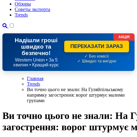
Обзоры
Советы эксперта
Trends
АКЦІЯ
Надішли гроші
швидко та
ПЕРЕКАЗАТИ ЗАРАЗ
безпечно!
✓ Без комісії
Western Union • За 5
✓ Швидко та вигідно
хвилин • Кращий курс
Главная
Trends
Ви точно цього не знали: На Гуляйпільському
напрямку загострення: ворог штурмує малими
групами
Ви точно цього не знали: На
загострення: ворог штурмує 