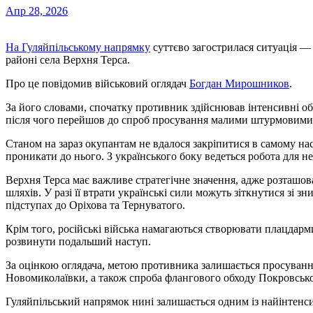
Апр 28, 2026
На Гуляйпільському напрямку
суттєво загострилася ситуація — р
районі села Верхня Терса.
Про це повідомив військовий оглядач
Богдан Мирошников
.
За його словами, спочатку противник здійснював інтенсивні обс
після чого перейшов до спроб просування малими штурмовими
Станом на зараз окупантам не вдалося закріпитися в самому н
проникати до нього. З українського боку ведеться робота для 
Верхня Терса має важливе стратегічне значення, адже розташов
шляхів. У разі її втрати українські сили можуть зіткнутися зі 
підступах до Оріхова та Тернуватого.
Крім того, російські війська намагаються створювати плацдарми
розвинути подальший наступ.
За оцінкою оглядача, метою противника залишається просування
Новомиколаївки, а також спроба флангового обходу Покровсько
Гуляйпільський напрямок нині залишається одним із найінтенсив