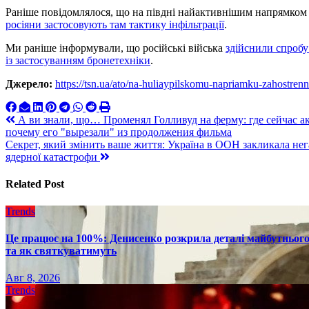
Раніше повідомлялося, що на півдні найактивнішим напрямко
росіяни застосовують там тактику інфільтрації
.
Ми раніше інформували, що російські війська
здійснили спробу
із застосуванням бронетехніки
.
Джерело:
https://tsn.ua/ato/na-huliaypilskomu-napriamku-zahost
Навигация
А ви знали, що… Променял Голливуд на ферму: где сейчас ак
почему его "вырезали" из продолжения фильма
по
Секрет, який змінить ваше життя: Україна в ООН закликала нег
записям
ядерної катастрофи
Related Post
Trends
Це працює на 100%: Денисенко розкрила деталі майбутнього в
та як святкуватимуть
Авг 8, 2026
Trends