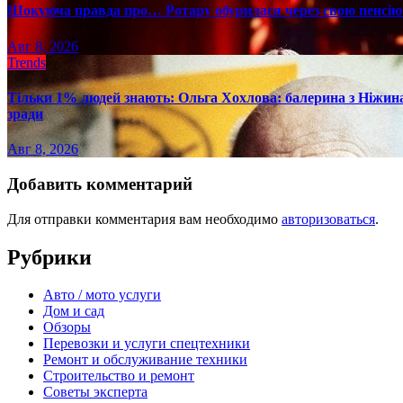
Шокуюча правда про… Ротару обурилася через свою пенсію 
Авг 8, 2026
Trends
Тільки 1% людей знають: Ольга Хохлова: балерина з Ніжина 
зради
Авг 8, 2026
Добавить комментарий
Для отправки комментария вам необходимо
авторизоваться
.
Рубрики
Авто / мото услуги
Дом и сад
Обзоры
Перевозки и услуги спецтехники
Ремонт и обслуживание техники
Строительство и ремонт
Советы эксперта