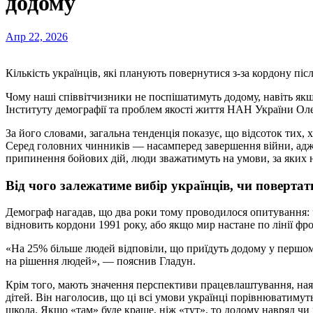
додому
Апр 22, 2026
Кількість українців, які планують повернутися з-за кордону пі
Чому наші співвітчизники не поспішатимуть додому, навіть якщ
Інституту демографії та проблем якості життя НАН України Ол
За його словами, загальна тенденція показує, що відсоток тих, 
Серед головних чинників — насамперед завершення війни, адже
припинення бойових дій, люди зважатимуть на умови, за яких 
Від чого залежатиме вибір українців, чи поверта
Демограф нагадав, що два роки тому проводилося опитування: ч
відновить кордони 1991 року, або якщо мир настане по лінії фр
«На 25% більше людей відповіли, що приїдуть додому у першо
на рішення людей», — пояснив Гладун.
Крім того, мають значення перспективи працевлаштування, наяв
дітей. Він наголосив, що ці всі умови українці порівнюватимут
школа. Якщо «там» буде краще, ніж «тут», то додому навряд чи 