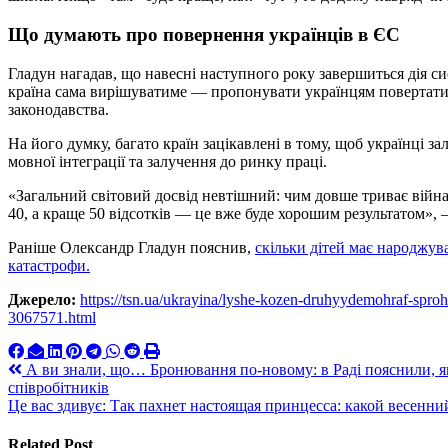
Що думають про повернення українців в ЄС
Гладун нагадав, що навесні наступного року завершиться дія с
країна сама вирішуватиме — пропонувати українцям повертатис
законодавства.
На його думку, багато країн зацікавлені в тому, щоб українці 
мовної інтеграції та залучення до ринку праці.
«Загальний світовий досвід невтішний: чим довше триває війн
40, а краще 50 відсотків — це вже буде хорошим результатом»,
Раніше Олександр Гладун пояснив,
скільки дітей має народжув
катастрофи.
Джерело:
https://tsn.ua/ukrayina/lyshe-kozen-druhyydemohraf-spro
3067571.html
Навигация
А ви знали, що… Бронювання по-новому: в Раді пояснили, я
співробітників
по
Це вас здивує: Так пахнет настоящая принцесса: какой весен
записям
Related Post