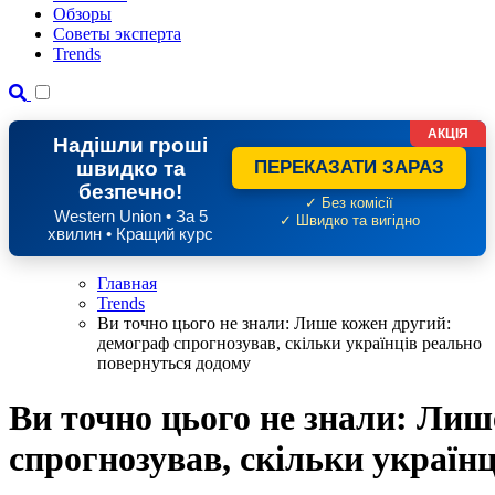
Обзоры
Советы эксперта
Trends
АКЦІЯ
Надішли гроші
швидко та
ПЕРЕКАЗАТИ ЗАРАЗ
безпечно!
✓ Без комісії
Western Union • За 5
✓ Швидко та вигідно
хвилин • Кращий курс
Главная
Trends
Ви точно цього не знали: Лише кожен другий:
демограф спрогнозував, скільки українців реально
повернуться додому
Ви точно цього не знали: Лиш
спрогнозував, скільки україн