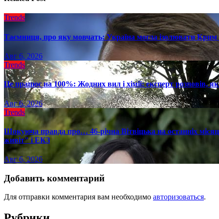
Trends
Таємниця, про яку мовчать: Україна могла ізолювати Крим 
Авг 6, 2026
Trends
Це працює на 100%: Жодних вил і хімії: експерт розповів, я
Авг 6, 2026
Trends
Шокуюча правда про… 46-річна Вітвіцька на останніх місяця
живіт" і ЕКЗ
Авг 6, 2026
Добавить комментарий
Для отправки комментария вам необходимо
авторизоваться
.
Рубрики