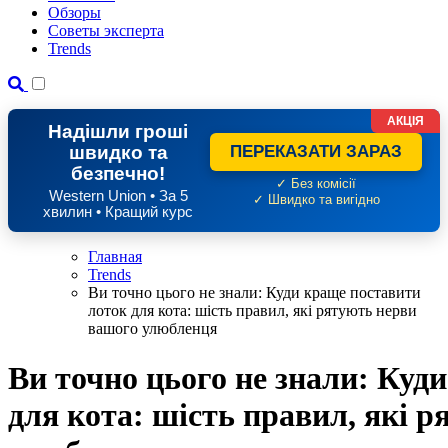
Обзоры
Советы эксперта
Trends
АКЦІЯ
Надішли гроші
швидко та
ПЕРЕКАЗАТИ ЗАРАЗ
безпечно!
✓ Без комісії
Western Union • За 5
✓ Швидко та вигідно
хвилин • Кращий курс
Главная
Trends
Ви точно цього не знали: Куди краще поставити
лоток для кота: шість правил, які рятують нерви
вашого улюбленця
Ви точно цього не знали: Куд
для кота: шість правил, які 