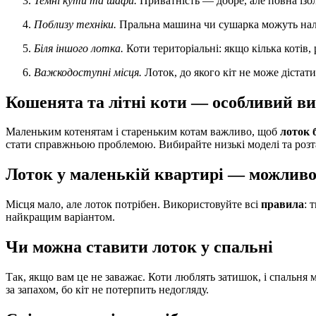
Темні кути та шафи.
Приватність — добре, але повна ізо
Поблизу техніки.
Пральна машина чи сушарка можуть наля
Біля іншого лотка.
Коти територіальні: якщо кілька котів,
Важкодоступні місця.
Лоток, до якого кіт не може дістат
Кошенята та літні коти — особливий в
Маленьким котенятам і стареньким котам важливо, щоб
лоток 
стати справжньою проблемою. Вибирайте низькі моделі та розта
Лоток у маленькій квартирі — можлив
Місця мало, але лоток потрібен. Використовуйте всі
правила
: 
найкращим варіантом.
Чи можна ставити лоток у спальні
Так, якщо вам це не заважає. Коти люблять затишок, і спальня
за запахом, бо кіт не потерпить недогляду.