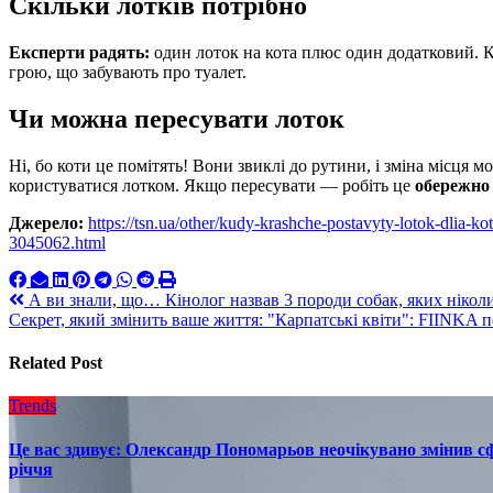
Скільки лотків потрібно
Експерти радять:
один лоток на кота плюс один додатковий. К
грою, що забувають про туалет.
Чи можна пересувати лоток
Ні, бо коти це помітять! Вони звиклі до рутини, і зміна місця 
користуватися лотком. Якщо пересувати — робіть це
обережно 
Джерело:
https://tsn.ua/other/kudy-krashche-postavyty-lotok-dlia-ko
3045062.html
Навигация
А ви знали, що… Кінолог назвав 3 породи собак, яких ніколи
Секрет, який змінить ваше життя: "Карпатські квіти": FIINK
по
записям
Related Post
Trends
Це вас здивує: Олександр Пономарьов неочікувано змінив сф
річчя