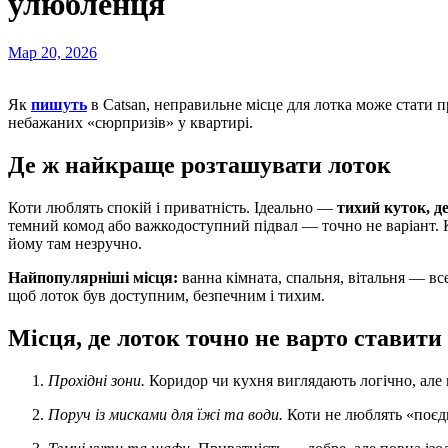
улюбленця
Мар 20, 2026
Як
пишуть
в Catsan, неправильне місце для лотка може стати п
небажаних «сюрпризів» у квартирі.
Де ж найкраще розташувати лоток
Коти люблять спокій і приватність. Ідеально —
тихий куток, д
темний комод або важкодоступний підвал — точно не варіант. 
йому там незручно.
Найпопулярніші місця:
ванна кімната, спальня, вітальня — вс
щоб лоток був доступним, безпечним і тихим.
Місця, де лоток точно не варто ставити
Прохідні зони.
Коридор чи кухня виглядають логічно, але 
Поруч із мисками для їжі та води.
Коти не люблять «поєдн