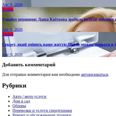
Авг 9, 2026
Trends
Узнайте першими: Даша Квіткова зробила болісне зізнання пр
Авг 9, 2026
Trends
Секрет, який змінить ваше життя: Що не можна змивати в 
Авг 9, 2026
Добавить комментарий
Для отправки комментария вам необходимо
авторизоваться
.
Рубрики
Авто / мото услуги
Дом и сад
Обзоры
Перевозки и услуги спецтехники
Ремонт и обслуживание техники