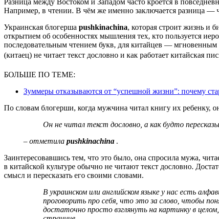
Разница между Востоком и Западом часто кроется в повседневных вещах, которые мы делаем, даже не задумываясь.
Например, в чтении. В чём же именно заключается разница — ч
Украинская блогерша
pushkinachina
, которая строит жизнь и б
открытием об особенностях мышления тех, кто пользуется иерог
последовательным чтением букв, для китайцев — мгновенным 
(китаец) не читает текст дословно и как работает китайская пи
БОЛЬШЕ ПО ТЕМЕ:
Зуммеры отказываются от “успешной жизни”: почему стар
По словам блогерши, когда мужчина читал книгу их ребенку, она
Он не читал текст дословно, а как будто переска
– отметила
pushkinachina
.
Заинтересовавшись тем, что это было, она спросила мужа, чита
в китайской культуре обычно не читают текст дословно. Доста
смысл и пересказать его своими словами.
В украинском или английском языке у нас есть алфавит, и когда мы смотрим в книгу, нам нужно
проговорить про себя, что это за слово, чтобы по
достаточно просто взглянуть на картинку в целом
странице,