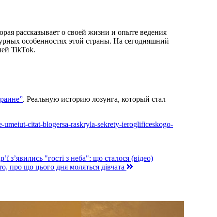
орая рассказывает о своей жизни и опыте ведения
турных особенностях этой страны. На сегодняшний
лей TikTok.
краине”
. Реальную историю лозунга, который стал
e-umeiut-citat-blogersa-raskryla-sekrety-ieroglificeskogo-
 з’явились "гості з неба": що сталося (відео)
то, про що цього дня моляться дівчата