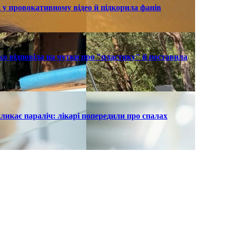
 у провокативному відео й підкорила фанів
о відповіла на чутки про "пластику" й поставила
ликає параліч: лікарі попередили про спалах