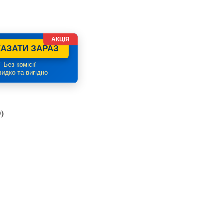
АКЦІЯ
АЗАТИ ЗАРАЗ
 Без комісії
идко та вигідно
)