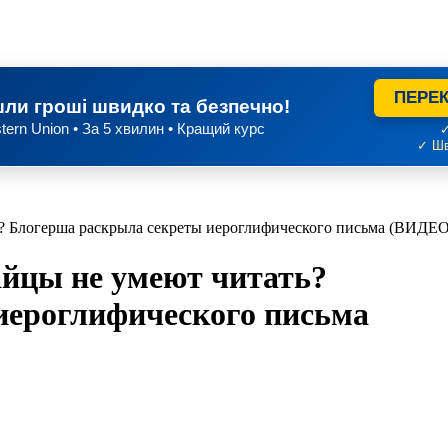
ПЕРЕК
ли гроші швидко та безпечно!
tern Union • За 5 хвилин • Кращий курс
✓
✓ Шв
ь? Блогерша раскрыла секреты иероглифического письма (ВИДЕО
айцы не умеют читать?
иероглифического письма