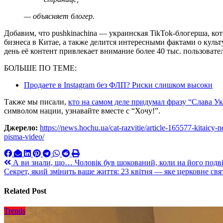
— объясняет блогер.
Добавим, что pushkinachina — украинская TikTok-блогерша, кот
бизнеса в Китае, а также делится интересными фактами о куль
день её контент привлекает внимание более 40 тыс. пользовате
БОЛЬШЕ ПО ТЕМЕ:
Продаете в Instagram без ФЛП? Риски слишком высоки
Также мы писали,
кто на самом деле придумал фразу “Слава У
символом нации, узнавайте вместе с “Хочу!”.
Джерело:
https://news.hochu.ua/cat-razvitie/article-165577-kitaicy-n
pisma-video/
Навигация
А ви знали, що… Чоловік був шокований, коли на його подвір’ї
Секрет, який змінить ваше життя: 23 квітня — яке церковне свя
по
записям
Related Post
Trends