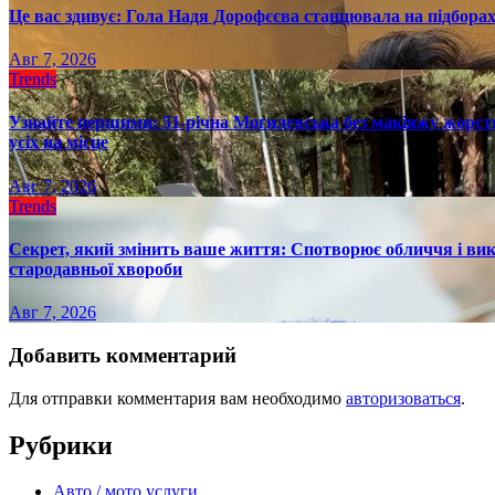
Це вас здивує: Гола Надя Дорофєєва станцювала на підборах
Авг 7, 2026
Trends
Узнайте першими: 51-річна Могилевська без макіяжу жорстк
усіх на місце
Авг 7, 2026
Trends
Секрет, який змінить ваше життя: Спотворює обличчя і вик
стародавньої хвороби
Авг 7, 2026
Добавить комментарий
Для отправки комментария вам необходимо
авторизоваться
.
Рубрики
Авто / мото услуги