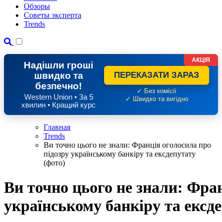
Обзоры
Советы эксперта
Trends
АКЦІЯ
Надішли гроші
швидко та
ПЕРЕКАЗАТИ ЗАРАЗ
безпечно!
✓ Без комісії
Western Union • За 5
✓ Швидко та вигідно
хвилин • Кращий курс
Главная
Trends
Ви точно цього не знали: Франція оголосила про
підозру українському банкіру та ексдепутату
(фото)
Ви точно цього не знали: Фра
українському банкіру та ексде