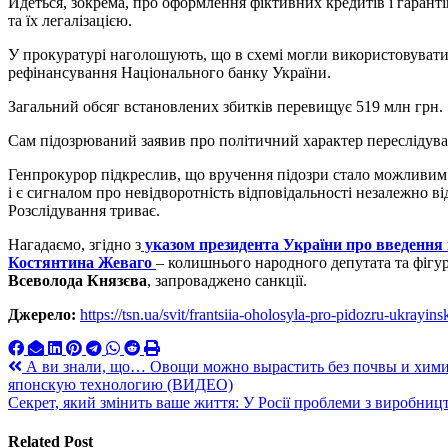
Йдеться, зокрема, про оформлення фіктивних кредитів і гаран
та їх легалізацією.
У прокуратурі наголошують, що в схемі могли використовуватис
рефінансування Національного банку України.
Загальний обсяг встановлених збитків перевищує 519 млн грн.
Сам підозрюваний заявив про політичний характер переслідуван
Генпрокурор підкреслив, що вручення підозри стало можливим
і є сигналом про невідворотність відповідальності незалежно ві
Розслідування триває.
Нагадаємо, згідно з
указом президента України про введення
Костянтина Жеваго
– колишнього народного депутата та фігу
Всеволода Князєва
, запроваджено санкції.
Джерело:
https://tsn.ua/svit/frantsiia-oholosyla-pro-pidozru-ukrayi
Навигация
А ви знали, що… Овощи можно вырастить без почвы и хими
японскую технологию (ВИДЕО)
по
Секрет, який змінить ваше життя: У Росії проблеми з виробницт
записям
Related Post