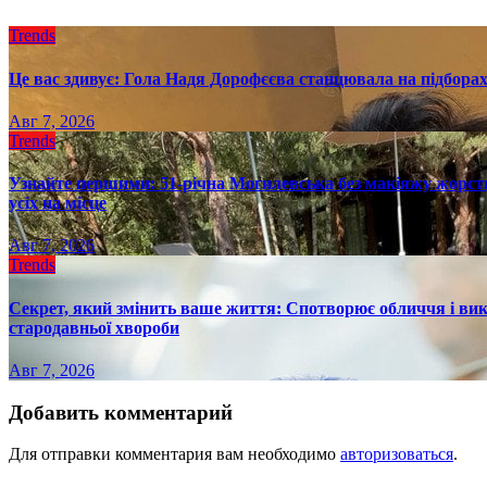
Trends
Це вас здивує: Гола Надя Дорофєєва станцювала на підборах
Авг 7, 2026
Trends
Узнайте першими: 51-річна Могилевська без макіяжу жорстк
усіх на місце
Авг 7, 2026
Trends
Секрет, який змінить ваше життя: Спотворює обличчя і вик
стародавньої хвороби
Авг 7, 2026
Добавить комментарий
Для отправки комментария вам необходимо
авторизоваться
.