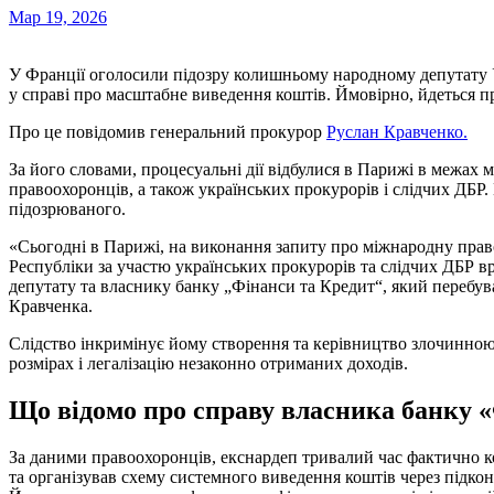
Мар 19, 2026
У Франції оголосили підозру колишньому народному депутату України та бенефіціару банку «Фінанси та Кредит»
у справі про масштабне виведення коштів. Ймовірно, йдеться п
Про це повідомив генеральний прокурор
Руслан Кравченко.
За його словами, процесуальні дії відбулися в Парижі в межах 
правоохоронців, а також українських прокурорів і слідчих ДБР.
підозрюваного.
«Сьогодні в Парижі, на виконання запиту про міжнародну пра
Республіки за участю українських прокурорів та слідчих ДБР 
депутату та власнику банку „Фінанси та Кредит“, який перебуває
Кравченка.
Слідство інкримінує йому створення та керівництво злочинною
розмірах і легалізацію незаконно отриманих доходів.
Що відомо про справу власника банку 
За даними правоохоронців, екснардеп тривалий час фактично 
та організував схему системного виведення коштів через підкон