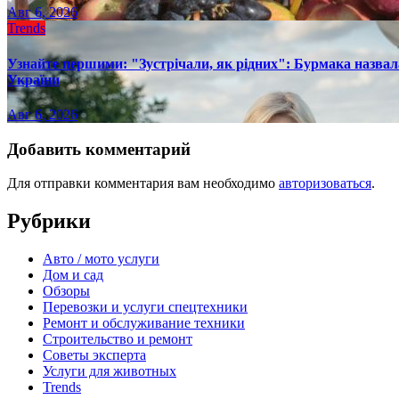
Авг 6, 2026
Trends
Узнайте першими: "Зустрічали, як рідних": Бурмака назвал
України
Авг 6, 2026
Добавить комментарий
Для отправки комментария вам необходимо
авторизоваться
.
Рубрики
Авто / мото услуги
Дом и сад
Обзоры
Перевозки и услуги спецтехники
Ремонт и обслуживание техники
Строительство и ремонт
Советы эксперта
Услуги для животных
Trends