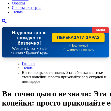
Обзоры
Советы эксперта
Trends
АКЦІЯ
Надішли гроші
швидко та
ПЕРЕКАЗАТИ ЗАРАЗ
безпечно!
✓ Без комісії
Western Union • За 5
✓ Швидко та вигідно
хвилин • Кращий курс
Главная
Trends
Ви точно цього не знали: Эта таблетка в аптеке
стоит копейки: просто прикопайте ее у огурцов и
помидоров
Ви точно цього не знали: Эта 
копейки: просто прикопайте е