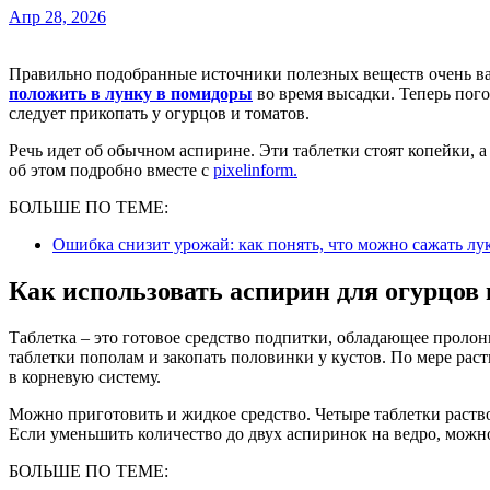
Апр 28, 2026
Правильно подобранные источники полезных веществ очень в
положить в лунку в помидоры
во время высадки. Теперь пого
следует прикопать у огурцов и томатов.
Речь идет об обычном аспирине. Эти таблетки стоят копейки, а
об этом подробно вместе с
pixelinform.
БОЛЬШЕ ПО ТЕМЕ:
Ошибка снизит урожай: как понять, что можно сажать лу
Как использовать аспирин для огурцов
Таблетка – это готовое средство подпитки, обладающее проло
таблетки пополам и закопать половинки у кустов. По мере рас
в корневую систему.
Можно приготовить и жидкое средство. Четыре таблетки раствор
Если уменьшить количество до двух аспиринок на ведро, можн
БОЛЬШЕ ПО ТЕМЕ: