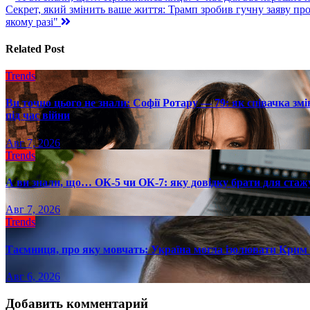
Секрет, який змінить ваше життя: Трамп зробив гучну заяву пр
по
якому разі"
записям
Related Post
Trends
Ви точно цього не знали: Софії Ротару — 79: як співачка змі
під час війни
Авг 7, 2026
Trends
А ви знали, що… ОК-5 чи ОК-7: яку довідку брати для стаж
Авг 7, 2026
Trends
Таємниця, про яку мовчать: Україна могла ізолювати Крим 
Авг 6, 2026
Добавить комментарий