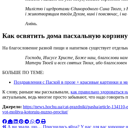
Милістю і щедротами Єдинородного Сина Твого, з Н
і животворящим твоїм Духом, нині і повсякчас, і на в
Амінь.
Как освятить дома пасхальную корзину
На благословение разной пищи и напитков существует отдельна
Господи, Иисусе Христе, Боже наш, благослови нам пищу и питье молитвами Пречистой
Матери Твоей и всех святых Твоих, ибо благословен 
БОЛЬШЕ ПО ТЕМЕ:
Поздравления с Пасхой в прозе + красивые картинки и м
К слову, раньше мы рассказывали,
как правильно здороваться н
актуальным, ведь многие просто забывают, что надо говорить пр
Джерело:
https://news.hochu.ua/cat-prazdniki/pasha/article-134110-
vot-molitva-kotoruiu-nuzno-procitat/
Навигация
А ви знали, що… Приснились яйца? У нас для вас хорошие