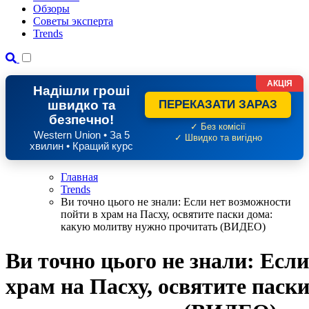
Обзоры
Советы эксперта
Trends
АКЦІЯ
Надішли гроші
швидко та
ПЕРЕКАЗАТИ ЗАРАЗ
безпечно!
✓ Без комісії
Western Union • За 5
✓ Швидко та вигідно
хвилин • Кращий курс
Главная
Trends
Ви точно цього не знали: Если нет возможности
пойти в храм на Пасху, освятите паски дома:
какую молитву нужно прочитать (ВИДЕО)
Ви точно цього не знали: Есл
храм на Пасху, освятите паск