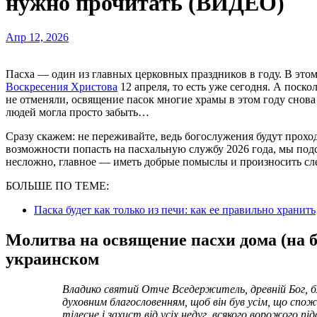
нужно прочитать (ВИДЕО)
Апр 12, 2026
Пасха — один из главных церковных праздников в году. В эт
Воскресения Христова
12 апреля, то есть уже сегодня. А поск
не отменяли, освящение пасок многие храмы в этом году снова
людей могла просто забыть…
Сразу скажем: не переживайте, ведь богослужения будут проход
возможности попасть на пасхальную службу 2026 года, мы подс
несложно, главное — иметь добрые помыслы и произносить сле
БОЛЬШЕ ПО ТЕМЕ:
Паска будет как только из печи: как ее правильно хранить
Молитва на освящение пасхи дома (на б
украинском
Владико святий Отче Вседержитель, древній Бог, благоволи освятити хліб цей Твоїм святим
духовним благословенням, щоб він був усім, що спож
тілесне і захист від усіх недуг, всякого ворожого пі