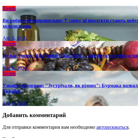
Trends
Ви робите це неправильно: У спеку ці продукти стають небез
холодильник
Авг 6, 2026
Trends
Це вас здивує: Яблучний Спас 2026 — які фрукти треба осв
Авг 6, 2026
Trends
Узнайте першими: "Зустрічали, як рідних": Бурмака назвал
України
Авг 6, 2026
Добавить комментарий
Для отправки комментария вам необходимо
авторизоваться
.