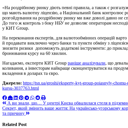
«На роздрібному ринку діють певні правила, а також є розгалу
що мають валютну ліцензію, а Національний банк контролює р
розгойдування на роздрібному ринку ми вже доволі давно не сп
До того ж контроль з боку НБУ не дозволяє операторам несподі
у КИТ Group.
На переконання експертів, для валютообмінних операцій варто
й продавати виключно через банки та пункти обміну з ліцензіє
знизити ризики допоможуть додаткові інструменти: до прикла
бронювання курсу на 60 хвилин.
Нагадаємо, експерти КИТ Group
раніше аналізували
, що деваль
коливання, а інвесторам найкраще сконцентруватися на продум
вкладення в доларах та євро.
Джерело:
https://tsn.ua/groshi/eksperty-kyt-group-poiasnyly-chomu-
kursu-3037763.html
Навигация
А ви знали, що… У центрі Києва обвалилася стеля в підземно
Секрет, який змінить ваше життя: На українсько-угорському ко
по
та причину
записям
Related Post