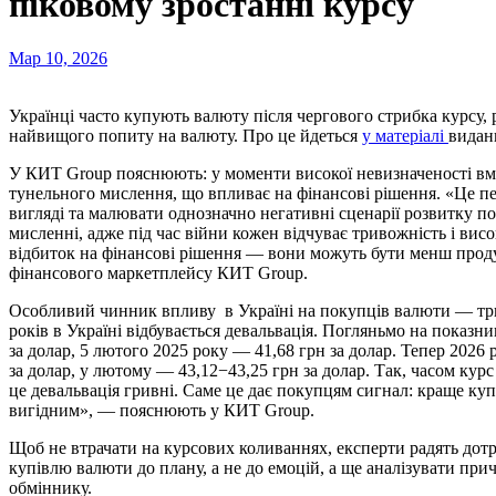
піковому зростанні курсу
Мар 10, 2026
Українці часто купують валюту після чергового стрибка курсу, рішення придбати долари та євро приходить в моменти
найвищого попиту на валюту. Про це йдеться
у матеріалі
видан
У КИТ Group пояснюють: у моменти високої невизначеності вми
тунельного мислення, що впливає на фінансові рішення. «Це пе
вигляді та малювати однозначно негативні сценарії розвитку п
мисленні, адже під час війни кожен відчуває тривожність і вис
відбиток на фінансові рішення — вони можуть бути менш про
фінансового маркетплейсу КИТ Group.
Особливий чинник впливу в Україні на покупців валюти — три
років в Україні відбувається девальвація. Погляньмо на показн
за долар, 5 лютого 2025 року — 41,68 грн за долар. Тепер 2026 
за долар, у лютому — 43,12−43,25 грн за долар. Так, часом кур
це девальвація гривні. Саме це дає покупцям сигнал: краще купи
вигідним», — пояснюють у КИТ Group.
Щоб не втрачати на курсових коливаннях, експерти радять дотр
купівлю валюти до плану, а не до емоцій, а ще аналізувати при
обміннику.