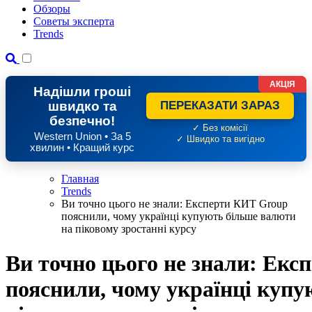
Обзоры
Советы эксперта
Trends
АКЦІЯ
Надішли гроші
швидко та
ПЕРЕКАЗАТИ ЗАРАЗ
безпечно!
✓ Без комісії
Western Union • За 5
✓ Швидко та вигідно
хвилин • Кращий курс
Главная
Trends
Ви точно цього не знали: Експерти КИТ Group
пояснили, чому українці купують більше валюти
на піковому зростанні курсу
Ви точно цього не знали: Ек
пояснили, чому українці купу