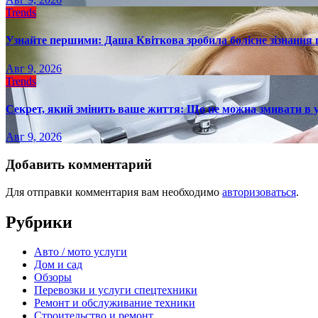
Trends
Узнайте першими: Даша Квіткова зробила болісне зізнання пр
Авг 9, 2026
Trends
Секрет, який змінить ваше життя: Що не можна змивати в 
Авг 9, 2026
Добавить комментарий
Для отправки комментария вам необходимо
авторизоваться
.
Рубрики
Авто / мото услуги
Дом и сад
Обзоры
Перевозки и услуги спецтехники
Ремонт и обслуживание техники
Строительство и ремонт