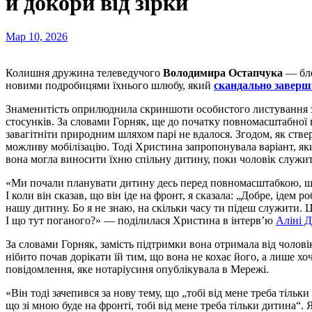
й докори від зірки
Мар 10, 2026
Колишня дружина телеведучого
Володимира Остапчука
— бло
новими подробицями їхнього шлюбу, який
скандально заверш
Знаменитість оприлюднила скриншоти особистого листування з 
стосунків. За словами Горняк, ще до початку повномасштабної 
завагітніти природним шляхом парі не вдалося. Згодом, як ств
можливу мобілізацію. Тоді Христина запропонувала варіант, я
вона могла виносити їхню спільну дитину, поки чоловік служи
«Ми почали планувати дитину десь перед повномасштабкою, ще 
І коли він сказав, що він іде на фронт, я сказала: „Добре, ідем
нашу дитину. Бо я не знаю, на скільки часу ти підеш служити. Ц
І що тут поганого?» — поділилася Христина в інтерв’ю
Аліні 
За словами Горняк, замість підтримки вона отримала від чолов
нібито почав дорікати їй тим, що вона не кохає його, а лише х
повідомлення, яке нотаріусиня опублікувала в Мережі.
«Він тоді зачепився за нову тему, що „тобі від мене треба тільк
що зі мною буде на фронті, тобі від мене треба тільки дитина“. 