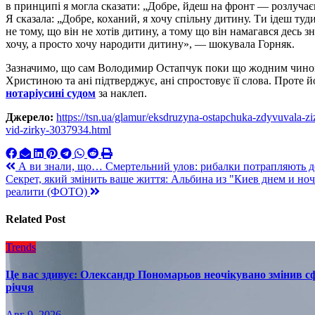
в принципі я могла сказати: „Добре, йдеш на фронт — розлучаєм
Я сказала: „Добре, коханий, я хочу спільну дитину. Ти ідеш туд
не тому, що він не хотів дитину, а тому що він намагався десь з
хочу, а просто хочу народити дитину», — шокувала Горняк.
Зазначимо, що сам Володимир Остапчук поки що жодним чино
Христиною та ані підтверджує, ані спростовує її слова. Проте
нотаріусині судом
за наклеп.
Джерело:
https://tsn.ua/glamur/eksdruzyna-ostapchuka-zdyvuvala-z
vid-zirky-3037934.html
Навигация
А ви знали, що… Смертельний улов: рибалки потрапляють до
Секрет, який змінить ваше життя: Альбина из "Киев днем и ноч
по
реалити (ФОТО)
записям
Related Post
Trends
Це вас здивує: Олександр Пономарьов неочікувано змінив сф
річчя
Авг 9, 2026