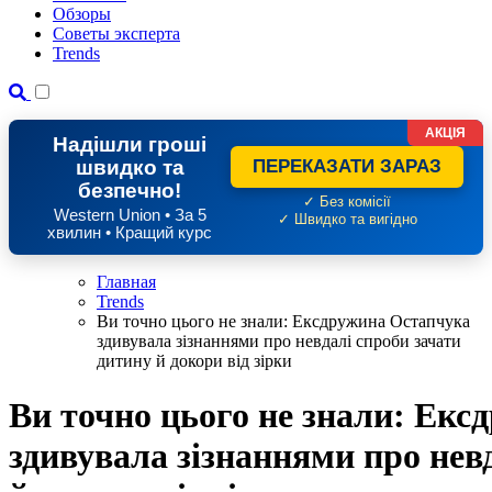
Обзоры
Советы эксперта
Trends
АКЦІЯ
Надішли гроші
швидко та
ПЕРЕКАЗАТИ ЗАРАЗ
безпечно!
✓ Без комісії
Western Union • За 5
✓ Швидко та вигідно
хвилин • Кращий курс
Главная
Trends
Ви точно цього не знали: Ексдружина Остапчука
здивувала зізнаннями про невдалі спроби зачати
дитину й докори від зірки
Ви точно цього не знали: Ек
здивувала зізнаннями про нев