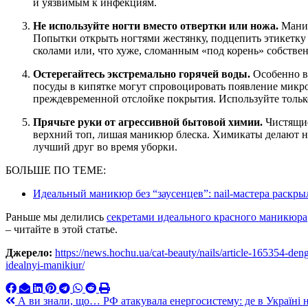
и уязвимым к инфекциям.
Не используйте ногти вместо отвертки или ножа.
Маник
Попытки открыть ногтями жестянку, подцепить этикетку
сколами или, что хуже, сломанным «под корень» собстве
Остерегайтесь экстремально горячей воды.
Особенно в 
посуды в кипятке могут спровоцировать появление микро
преждевременной отслойке покрытия. Используйте тольк
Прячьте руки от агрессивной бытовой химии.
Чистящие
верхний топ, лишая маникюр блеска. Химикаты делают н
лучший друг во время уборки.
БОЛЬШЕ ПО ТЕМЕ:
Идеальный маникюр без “заусенцев”: nail-мастера раскр
Раньше мы делились
секретами идеального красного маникюра
– читайте в этой статье.
Джерело:
https://news.hochu.ua/cat-beauty/nails/article-165354-de
idealnyi-manikiur/
Навигация
А ви знали, що… РФ атакувала енергосистему: де в Україні н