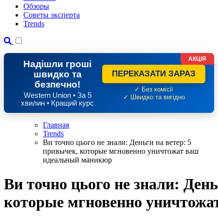
Обзоры
Советы эксперта
Trends
АКЦІЯ
Надішли гроші
швидко та
ПЕРЕКАЗАТИ ЗАРАЗ
безпечно!
✓ Без комісії
Western Union • За 5
✓ Швидко та вигідно
хвилин • Кращий курс
Главная
Trends
Ви точно цього не знали: Деньги на ветер: 5
привычек, которые мгновенно уничтожат ваш
идеальный маникюр
Ви точно цього не знали: День
которые мгновенно уничтожа