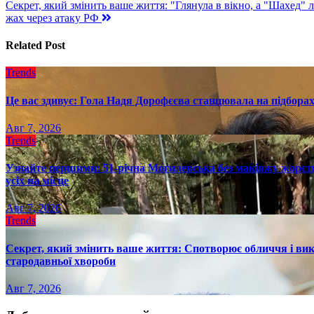
Секрет, який змінить ваше життя: "Глянула в вікно, а "Шахед" 
по
жах через атаку РФ
записям
Related Post
Trends
Це вас здивує: Гола Надя Дорофєєва станцювала на підборах
Авг 7, 2026
Trends
Узнайте першими: 51-річна Могилевська без макіяжу жорстк
усіх на місце
Авг 7, 2026
Trends
Секрет, який змінить ваше життя: Спотворює обличчя і вик
стародавньої хвороби
Авг 7, 2026