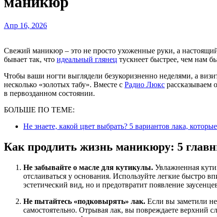
маникюр
Апр 16, 2026
Свежий маникюр – это не просто ухоженные руки, а настоящий заряд уверенности в кончиках пальцев. Однако часто
бывает так, что
идеальный глянец
тускнеет быстрее, чем нам бы
Чтобы ваши ногти выглядели безукоризненно неделями, а визит 
несколько «золотых табу». Вместе с
Радио Люкс
рассказываем о
в первозданном состоянии.
БОЛЬШЕ ПО ТЕМЕ:
Не знаете, какой цвет выбрать? 5 вариантов лака, котор
Как продлить жизнь маникюру: 5 главн
Не забывайте о масле для кутикулы.
Увлажненная кутику
отслаиваться у основания. Используйте легкие быстро в
эстетический вид, но и предотвратит появление заусенцев
Не пытайтесь «подковырять» лак.
Если вы заметили не
самостоятельно. Отрывая лак, вы повреждаете верхний сл