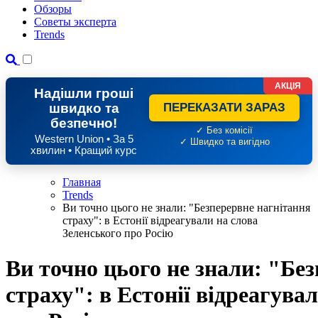
Обзоры
Советы эксперта
Trends
АКЦІЯ
Надішли гроші
швидко та
ПЕРЕКАЗАТИ ЗАРАЗ
безпечно!
✓ Без комісії
Western Union • За 5
✓ Швидко та вигідно
хвилин • Кращий курс
Главная
Trends
Ви точно цього не знали: "Безперервне нагнітання
страху": в Естонії відреагували на слова
Зеленського про Росію
Ви точно цього не знали: "Бе
страху": в Естонії відреагува