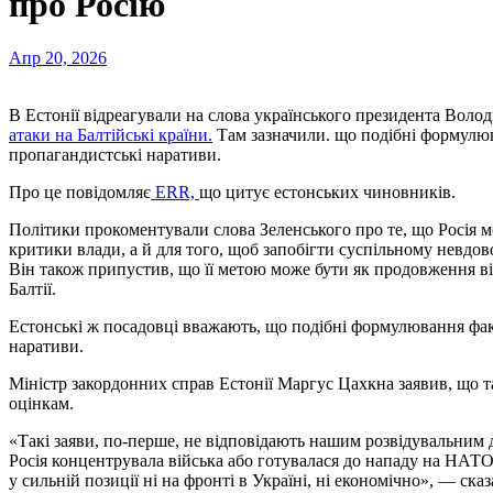
про Росію
Апр 20, 2026
В Естонії відреагували на слова українського президента Вол
атаки на Балтійські країни.
Там зазначили. що подібні формулю
пропагандистські наративи.
Про це повідомляє
ERR,
що цитує естонських чиновників.
Політики прокоментували слова Зеленського про те, що Росія 
критики влади, а й для того, щоб запобігти суспільному невд
Він також припустив, що її метою може бути як продовження вій
Балтії.
Естонські ж посадовці вважають, що подібні формулювання фак
наративи.
Міністр закордонних справ Естонії Маргус Цахкна заявив, що т
оцінкам.
«Такі заяви, по-перше, не відповідають нашим розвідувальним д
Росія концентрувала війська або готувалася до нападу на НАТО 
у сильній позиції ні на фронті в Україні, ні економічно», — сказ