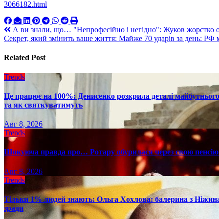
3066182.html
Навигация
А ви знали, що… "Непрофесійно і негідно": Жуков жорстко оц
Секрет, який змінить ваше життя: Майже 70 ударів за день: РФ
по
записям
Related Post
Trends
Це працює на 100%: Денисенко розкрила деталі майбутнього в
та як святкуватимуть
Авг 8, 2026
Trends
Шокуюча правда про… Ротару обурилася через свою пенсію 
Авг 8, 2026
Trends
Тільки 1% людей знають: Ольга Хохлова: балерина з Ніжина 
зради