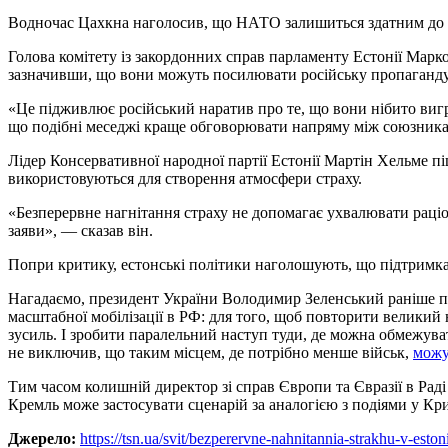
Водночас Цахкна наголосив, що НАТО залишиться здатним до реа
Голова комітету із закордонних справ парламенту Естонії Марк
зазначивши, що вони можуть посилювати російську пропаганду
«Це підживлює російський наратив про те, що вони нібито виг
що подібні меседжі краще обговорювати напряму між союзникам
Лідер Консервативної народної партії Естонії Мартін Хельме пі
використовуються для створення атмосфери страху.
«Безперервне нагнітання страху не допомагає ухвалювати раціо
заяви», — сказав він.
Попри критику, естонські політики наголошують, що підтримка
Нагадаємо, президент України Володимир Зеленський раніше п
масштабної мобілізації в РФ: для того, щоб повторити великий
зусиль. І зробити паралельний наступ туди, де можна обмежув
не виключив, що таким місцем, де потрібно менше військ,
можут
Тим часом колишній директор зі справ Європи та Євразії в Ра
Кремль може застосувати сценарій за аналогією з подіями у Кр
Джерело:
https://tsn.ua/svit/bezperervne-nahnitannia-strakhu-v-esto