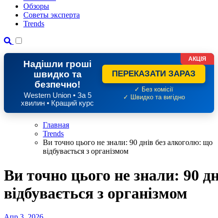
Обзоры
Советы эксперта
Trends
АКЦІЯ
Надішли гроші
швидко та
ПЕРЕКАЗАТИ ЗАРАЗ
безпечно!
✓ Без комісії
Western Union • За 5
✓ Швидко та вигідно
хвилин • Кращий курс
Главная
Trends
Ви точно цього не знали: 90 днів без алкоголю: що
відбувається з організмом
Ви точно цього не знали: 90 д
відбувається з організмом
Апр 3, 2026