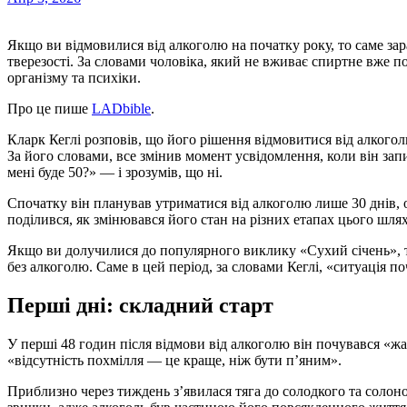
Якщо ви відмовилися від алкоголю на початку року, то саме зараз могли досягти важливої позначки — 90 днів
тверезості. За словами чоловіка, який не вживає спиртне вже п
організму та психіки.
Про це пише
LADbible
.
Кларк Кеглі розповів, що його рішення відмовитися від алкого
За його словами, все змінив момент усвідомлення, коли він зап
мені буде 50?» — і зрозумів, що ні.
Спочатку він планував утриматися від алкоголю лише 30 днів, о
поділився, як змінювався його стан на різних етапах цього шлях
Якщо ви долучилися до популярного виклику «Сухий січень», т
без алкоголю. Саме в цей період, за словами Кеглі, «ситуація п
Перші дні: складний старт
У перші 48 годин після відмови від алкоголю він почувався «ж
«відсутність похмілля — це краще, ніж бути п’яним».
Приблизно через тиждень з’явилася тяга до солодкого та солоно