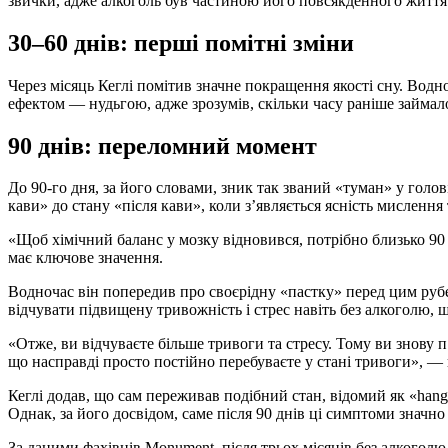
звички, адже алкоголь був частиною його повсякденного життя
30–60 днів: перші помітні зміни
Через місяць Кеглі помітив значне покращення якості сну. Водно
ефектом — нудьгою, адже зрозумів, скільки часу раніше займа
90 днів: переломний момент
До 90-го дня, за його словами, зник так званий «туман» у голові
кави» до стану «після кави», коли з’являється ясність мислення 
«Щоб хімічний баланс у мозку відновився, потрібно близько 90 
має ключове значення.
Водночас він попередив про своєрідну «пастку» перед цим руб
відчувати підвищену тривожність і стрес навіть без алкоголю,
«Отже, ви відчуваєте більше тривоги та стресу. Тому ви знову п’
що насправді просто постійно перебуваєте у стані тривоги», — 
Кеглі додав, що сам переживав подібний стан, відомий як «hang
Однак, за його досвідом, саме після 90 днів ці симптоми значн
За даними фахівців Monument, після трьох місяців без алкоголю