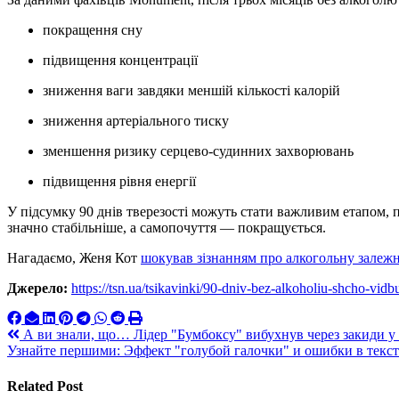
покращення сну
підвищення концентрації
зниження ваги завдяки меншій кількості калорій
зниження артеріального тиску
зменшення ризику серцево-судинних захворювань
підвищення рівня енергії
У підсумку 90 днів тверезості можуть стати важливим етапом, 
значно стабільніше, а самопочуття — покращується.
Нагадаємо, Женя Кот
шокував зізнанням про алкогольну залежн
Джерело:
https://tsn.ua/tsikavinki/90-dniv-bez-alkoholiu-shcho-vi
Навигация
А ви знали, що… Лідер "Бумбоксу" вибухнув через закиди у
Узнайте першими: Эффект "голубой галочки" и ошибки в тексте
по
записям
Related Post