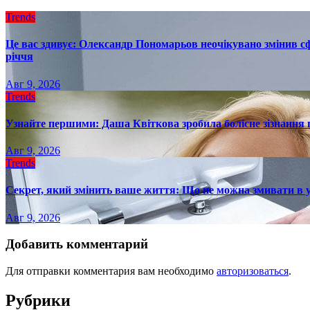
Trends
Це вас здивує: Олександр Пономарьов неочікувано змінив сф
річчя
Авг 9, 2026
Trends
Узнайте першими: Даша Квіткова зробила болісне зізнання пр
Авг 9, 2026
Trends
Секрет, який змінить ваше життя: Що не можна змивати в 
Авг 9, 2026
Добавить комментарий
Для отправки комментария вам необходимо
авторизоваться
.
Рубрики