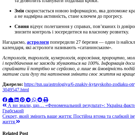
та дозволить планувати подальші кроки.
Змія
скористається новою інформацією, яка допоможе кра
а не надмірна активність, стане ключем до прогресу.
Свиня
відчує полегшення у справах, пов’язаних із довір
знизити контроль і зосередитися на власному розвитку.
Нагадаємо,
астрологи
попередили 27 березня — один із найск
календаря, які астрологи називають «сатанинським».
Астрологія, тарологія, нумерологія, ворожіння, пророцтво, мо
і передбачення не завжди збуваються на 100%. Інформація до
сприймати її потрібно не серйозно, а лише як ймовірність по
матиме сили духу та натхнення змінити своє життя на краще
Джерело:
https://tsn.ua/astrologiya/6-znakiv-kytayskoho-zodiaku-o
3049547.html
Навигация
А ви знали, що… «Феноменальний результат»: Україна факти
Грабський
по
Секрет, який змінить ваше життя: Постійна втома та слабкий іму
записям
життя
Related Post