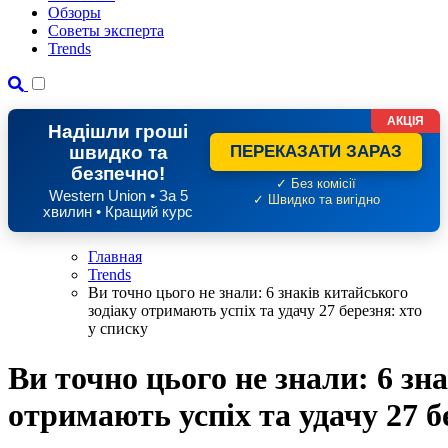
Обзоры
Советы эксперта
Trends
АКЦІЯ
Надішли гроші
швидко та
ПЕРЕКАЗАТИ ЗАРАЗ
безпечно!
✓ Без комісії
Western Union • За 5
✓ Швидко та вигідно
хвилин • Кращий курс
Главная
Trends
Ви точно цього не знали: 6 знаків китайського
зодіаку отримають успіх та удачу 27 березня: хто
у списку
Ви точно цього не знали: 6 зн
отримають успіх та удачу 27 б