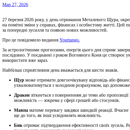
Мар 27, 2026
27 березня 2026 року, у день отримання Металевого Щура, окр
на помітні зміни у справах, фінансах і особистому житті. Цей п
за попередні зусилля та появою нових можливостей.
Про це повідомило видання
Yourtango.
За астрологічними прогнозами, енергія цього дня сприяє завер
послідовно. У поєднанні з роком Вогняного Коня це створює ум
використати вже зараз.
Найбільш сприятливим день вважається для шести знаків.
Щур
може отримати довгоочікувану відповідь або фінанс
ухвалюватимуться з холодним розрахунком, що допоможе 
Дракон
зіткнеться з поверненням до теми або пропозиції
можливість — зокрема у сфері грошей або стосунків.
Мавпа
матиме перевагу завдяки швидкій реакції. Вчасне
ще до того, як інші усвідомлять можливість.
Бик
отримає підтвердження ефективності своїх зусиль. Ре