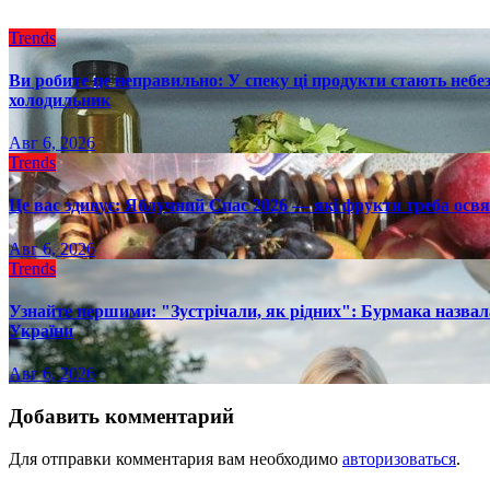
Trends
Ви робите це неправильно: У спеку ці продукти стають небез
холодильник
Авг 6, 2026
Trends
Це вас здивує: Яблучний Спас 2026 — які фрукти треба осв
Авг 6, 2026
Trends
Узнайте першими: "Зустрічали, як рідних": Бурмака назвал
України
Авг 6, 2026
Добавить комментарий
Для отправки комментария вам необходимо
авторизоваться
.