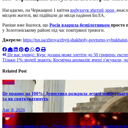
Нагадаємо, на Черкащині 1 квітня
вибухнув збитий дрон,
внасл
місцеві жителі, які підійшли до місця падіння БпЛА.
Раніше вже йшлося, що
Росія вдарила безпілотником
просто 
у Золотоніському районі під час повітряної тривоги.
Джерело:
https://tsn.ua/zbroya/zbyti-shakhedy-povtorno-vybukhaiut
Навигация
Це вас здивує: Курс долара може злетіти до 50 гривень: експ
Тільки 1% людей знають: Космічна аномалія: вчені з’ясували, ч
по
записям
Related Post
Trends
Це працює на 100%: Денисенко розкрила деталі майбутнього в
та як святкуватимуть
Авг 8, 2026
Trends
Шокуюча правда про… Ротару обурилася через свою пенсію 