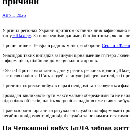
причини
Апр 1, 2026
У різних регіонах України протягом останніх днів зафіксовано небезпечні інциденти з ворожими дронами-камікадзе
типу
«Шахед»
. За попередніми даними, безпілотники, які впали
Про це пише в Telegram радник міністра оборони
Сергій «Флеш
Унаслідок таких випадків загинули щонайменше п’ятеро людей.
інформацією, підійшли до місця падіння дронів.
«Увага! Протягом останніх днів у різних регіонах країни „Шахе
час після падіння. Пʼять людей загинули (місцеві жителі, які п
Причини затримки вибухів наразі невідомі та з’ясовуються фах
Громадян закликають бути максимально обережними та не набли
підозрілих об’єктів, навіть якщо після падіння вже стався вибух
Правоохоронні органи та рятувальні служби поінформовані про 
негайно повідомляти відповідні служби та не намагатися самост
На Черкащині вибух БпЛА забрав житт