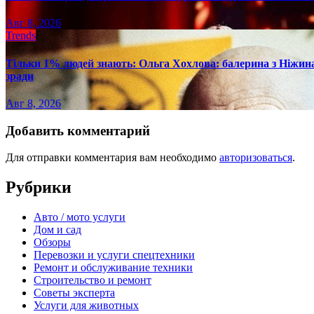
Авг 8, 2026
Trends
Тільки 1% людей знають: Ольга Хохлова: балерина з Ніжина 
зради
Авг 8, 2026
Добавить комментарий
Для отправки комментария вам необходимо
авторизоваться
.
Рубрики
Авто / мото услуги
Дом и сад
Обзоры
Перевозки и услуги спецтехники
Ремонт и обслуживание техники
Строительство и ремонт
Советы эксперта
Услуги для животных