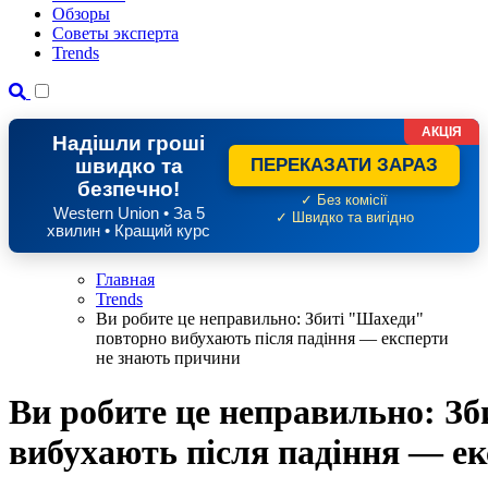
Обзоры
Советы эксперта
Trends
АКЦІЯ
Надішли гроші
швидко та
ПЕРЕКАЗАТИ ЗАРАЗ
безпечно!
✓ Без комісії
Western Union • За 5
✓ Швидко та вигідно
хвилин • Кращий курс
Главная
Trends
Ви робите це неправильно: Збиті "Шахеди"
повторно вибухають після падіння — експерти
не знають причини
Ви робите це неправильно: З
вибухають після падіння — ек