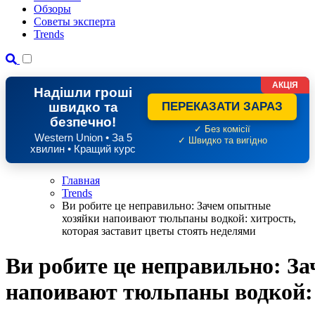
Обзоры
Советы эксперта
Trends
АКЦІЯ
Надішли гроші
швидко та
ПЕРЕКАЗАТИ ЗАРАЗ
безпечно!
✓ Без комісії
Western Union • За 5
✓ Швидко та вигідно
хвилин • Кращий курс
Главная
Trends
Ви робите це неправильно: Зачем опытные
хозяйки напоивают тюльпаны водкой: хитрость,
которая заставит цветы стоять неделями
Ви робите це неправильно: З
напоивают тюльпаны водкой: 