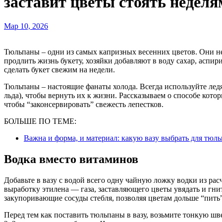
заставит цветы стоять недел
Мар 10, 2026
Тюльпаны – одни из самых капризных весенних цветов. Они не останавливают свой рост даже в вазе. Чтобы
продлить жизнь букету, хозяйки добавляют в воду сахар, аспи
сделать букет свежим на недели.
Тюльпаны – настоящие фанаты холода. Всегда используйте лед
льда), чтобы вернуть их к жизни. Рассказываем о способе кот
чтобы “законсервировать” свежесть лепестков.
БОЛЬШЕ ПО ТЕМЕ:
Важна и форма, и материал: какую вазу выбрать для тюль
Водка вместо витаминов
Добавьте в вазу с водой всего одну чайную ложку водки из рас
выработку этилена — газа, заставляющего цветы увядать и гнит
закупоривающие сосуды стебля, позволяя цветам дольше “пить”
Перед тем как поставить тюльпаны в вазу, возьмите тонкую шв