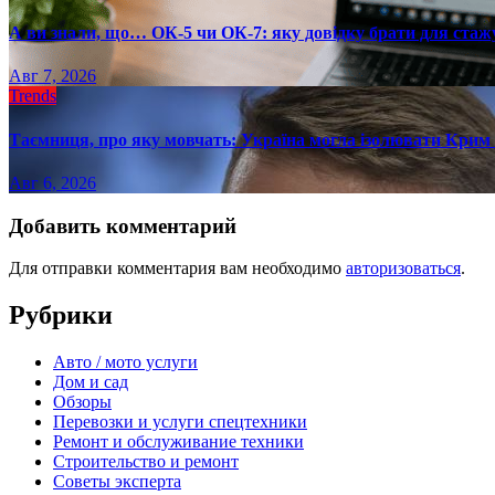
А ви знали, що… ОК-5 чи ОК-7: яку довідку брати для стаж
Авг 7, 2026
Trends
Таємниця, про яку мовчать: Україна могла ізолювати Крим 
Авг 6, 2026
Добавить комментарий
Для отправки комментария вам необходимо
авторизоваться
.
Рубрики
Авто / мото услуги
Дом и сад
Обзоры
Перевозки и услуги спецтехники
Ремонт и обслуживание техники
Строительство и ремонт
Советы эксперта