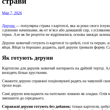
страви
Мар 7, 2026
Деруни
— популярна страва з картоплі, яка за роки свого існу
з різними начинками, як-от м’ясо або домашній сир, з усіляки
терки. Але як би рецепти не відрізнялися, основа завжди залиш
Деруни зазвичай готують із картоплі та цибулі, солі та перцю, 
яйця. Яйця та борошно додають, щоб деруни тримали форму. Са
Як готують деруни
Картоплю для дерунів зазвичай натирають на дрібній тертці. Але
виходять більш хрусткими.
Смажити деруни справжні поціновувачі радять на чавунній сков
трохи води.
Самі деруни викладають на пательню ложкою як оладки. Олія ма
зменшити до середнього.
Справжні деруни готують без добавок:
тільки картопля, цибул