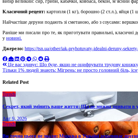
вибір великий: сир, гриби, кабачки, ковбаса, бекон, м’ясний фа
Класичний рецепт:
картопля (1 кг), борошно (2 ст.л.), яйця (1 ш
Найчастіше деруни подають зі сметаною, або з соусами: вершк
Раніше ми писали про те, як приготувати правильні, класичні д
у
новині.
Джерело:
https://tsn.ua/other/iak-pryhotuvaty-idealni-deruny-sekret
Навигация
Це вас здивує: Що буде, якщо не оцифрувати трудову книжк
Тільки 1% людей знають: Мігрень: не просто головний біль, існ
по
записям
Related Post
Trends
Секрет, який змінить ваше життя: Що не можна змивати в 
Авг 9, 2026
Trends
Ви точно цього не знали: Морква в Україні дешевшає другий