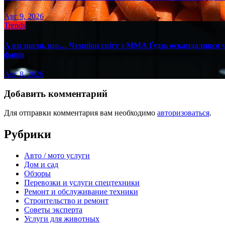
Авг 9, 2026
Trends
А ви знали, що… Чемпіон світу з ММА Ґудзь оскандалився че
фанів
Авг 8, 2026
Добавить комментарий
Для отправки комментария вам необходимо
авторизоваться
.
Рубрики
Авто / мото услуги
Дом и сад
Обзоры
Перевозки и услуги спецтехники
Ремонт и обслуживание техники
Строительство и ремонт
Советы эксперта
Услуги для животных