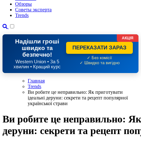
Обзоры
Советы эксперта
Trends
АКЦІЯ
Надішли гроші
швидко та
ПЕРЕКАЗАТИ ЗАРАЗ
безпечно!
✓ Без комісії
Western Union • За 5
✓ Швидко та вигідно
хвилин • Кращий курс
Главная
Trends
Ви робите це неправильно: Як приготувати
ідеальні деруни: секрети та рецепт популярної
української страви
Ви робите це неправильно: Як
деруни: секрети та рецепт поп