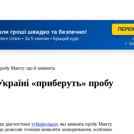
ПЕРЕК
ли гроші швидко та безпечно!
tern Union • За 5 хвилин • Кращий курс
✓
✓ Шв
робу Манту: що її замінить
Україні «приберуть» пробу
оди діагностики
туберкульозу,
які замінять пробу Манту.
 що дозволяє точніше виявляти захворювання, особливо