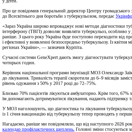
у дітей.
Про це повідомив генеральний директор Центру громадського з
до Всесвітнього дня боротьби з туберкульозом, передає
Укрінфо
«Зараз Україна широко впроваджує нові методи діагностики туб
інтерферону (ТВГІ) дозволяє виявляти туберкульоз, особливо у д
раніше. З цього року Україна буде поступово переходити від пр
і ефективні у виявленні безпосередньо туберкульозу. Із квітня 
регіонах України», — зазначив Курпіта.
Сучасні системи GeneXpert дають змогу діагностувати туберкул
чотирьох годин.
Керівник національної програми імунізації МОЗ Олександр Заїк
до лікування. Тривалість терапії скоротили до 6–9 місяців замі
рівень одужання з 50% у 2017 році до 72–75%.
Близько 70% пацієнтів лікуються амбулаторно. Крім того, 67%
їм допомагають дотримуватися лікування, надають підтримку т
У МОЗ наголошують, що діагностика та лікування туберкульоз
із 1 січня вакцинацію від туберкульозу тепер проводять у перш
Нагадаємо, раніше ми повідомляли, що від наступного 2026 ро
календар профілактичних щеплень.
Головні зміни стосуються з