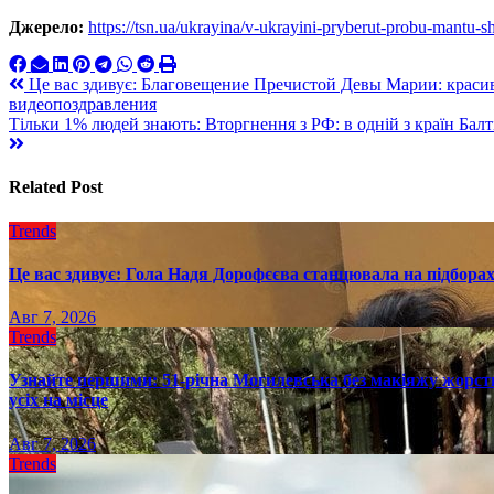
Джерело:
https://tsn.ua/ukrayina/v-ukrayini-pryberut-probu-mantu-
Навигация
Це вас здивує: Благовещение Пречистой Девы Марии: краси
видеопоздравления
по
Тільки 1% людей знають: Вторгнення з РФ: в одній з країн Балт
записям
Related Post
Trends
Це вас здивує: Гола Надя Дорофєєва станцювала на підборах
Авг 7, 2026
Trends
Узнайте першими: 51-річна Могилевська без макіяжу жорстк
усіх на місце
Авг 7, 2026
Trends