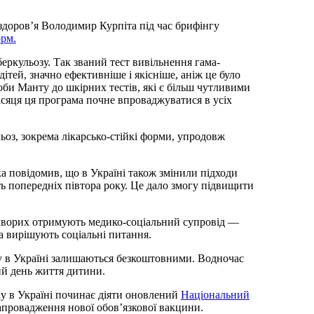
доров’я Володимир Курпіта під час брифінгу
рм.
еркульозу. Так званий тест вивільнення гама-
ітей, значно ефективніше і якісніше, аніж це було
оби Манту до шкірних тестів, які є більш чутливими
місяця ця програма почне впроваджуватися в усіх
ьоз, зокрема лікарсько-стійкі форми, упродовж
а повідомив, що в Україні також змінили підходи
сть попередніх півтора року. Це дало змогу підвищити
 хворих отримують медико-соціальний супровід —
а вирішують соціальні питання.
у в Україні залишаються безкоштовними. Водночас
ий день життя дитини.
ку в Україні починає діяти оновлений
Національний
апровадження нової обов’язкової вакцини.