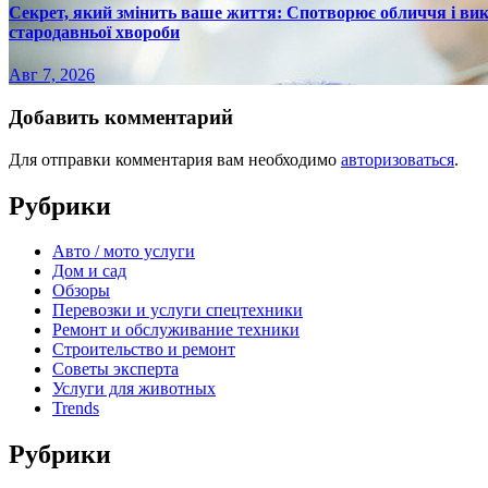
Секрет, який змінить ваше життя: Спотворює обличчя і вик
стародавньої хвороби
Авг 7, 2026
Добавить комментарий
Для отправки комментария вам необходимо
авторизоваться
.
Рубрики
Авто / мото услуги
Дом и сад
Обзоры
Перевозки и услуги спецтехники
Ремонт и обслуживание техники
Строительство и ремонт
Советы эксперта
Услуги для животных
Trends
Рубрики