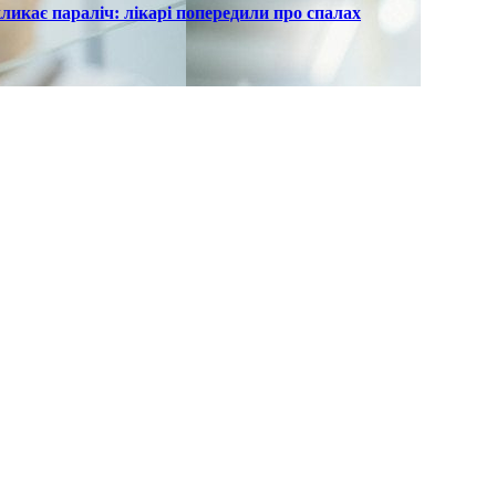
ликає параліч: лікарі попередили про спалах