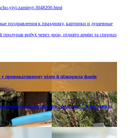
shcho-yiyi-zaminyt-3048200.html
вые поздравления к празднику, картинки и душевные
ії пролунав вибух через дрон, піднято армію та спецназ
 у провокативному відео й підкорила фанів
о відповіла на чутки про "пластику" й поставила