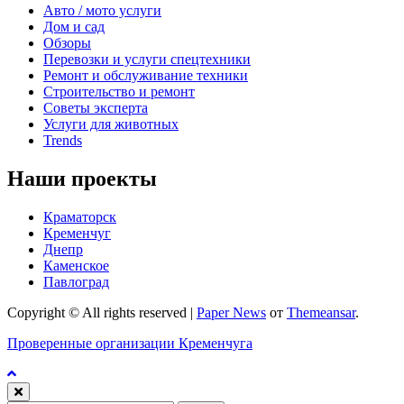
Авто / мото услуги
Дом и сад
Обзоры
Перевозки и услуги спецтехники
Ремонт и обслуживание техники
Строительство и ремонт
Советы эксперта
Услуги для животных
Trends
Наши проекты
Краматорск
Кременчуг
Днепр
Каменское
Павлоград
Copyright © All rights reserved
|
Paper News
от
Themeansar
.
Проверенные организации Кременчуга