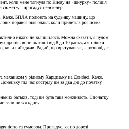
мент, коли мене тягнула по Києву на «шнурку» поліція
й сюжет», – пригадує пенсіонер.
ом. Каже, БПЛА полюють на будь-яку машину, що
ловік порався біля бджіл, коли прилетіла російська
актично нікого не залишилося. Можна сказати, я чудом
х дронів: вони активні від 8 до 10 ранку, а я трішки
ло, коли виїжджав. Радий, що врятувався», – розповідає
 механіком у рідному Харцизьку на Донбасі. Каже,
Донецьку під час обстрілу ще за два дні до початку
ньких батьків, тоді ще була така можливість. Спочатку
він залишився один.
дячністю та гумором. Пригадує, як по дорозі