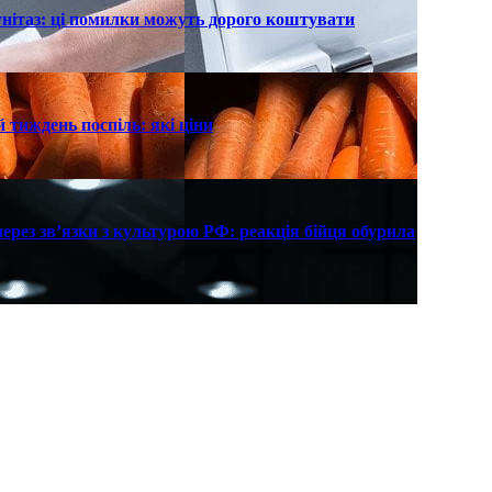
унітаз: ці помилки можуть дорого коштувати
 тиждень поспіль: які ціни
рез зв’язки з культурою РФ: реакція бійця обурила