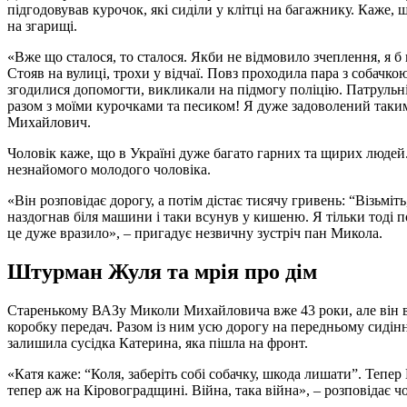
підгодовував курочок, які сиділи у клітці на багажнику. Каже, 
на згарищі.
«Вже що сталося, то сталося. Якби не відмовило зчеплення, я б п
Стояв на вулиці, трохи у відчаї. Повз проходила пара з собач
згодилися допомогти, викликали на підмогу поліцію. Патрульні 
разом з моїми курочками та песиком! Я дуже задоволений таки
Михайлович.
Чоловік каже, що в Україні дуже багато гарних та щирих людей.
незнайомого молодого чоловіка.
«Він розповідає дорогу, а потім дістає тисячу гривень: “Візьміт
наздогнав біля машини і таки всунув у кишеню. Я тільки тоді п
це дуже вразило», – пригадує незвичну зустріч пан Микола.
Штурман Жуля та мрія про дім
Старенькому ВАЗу Миколи Михайловича вже 43 роки, але він в
коробку передач. Разом із ним усю дорогу на передньому сидінні 
залишила сусідка Катерина, яка пішла на фронт.
«Катя каже: “Коля, заберіть собі собачку, шкода лишати”. Тепер 
тепер аж на Кіровоградщині. Війна, така війна», – розповідає ч