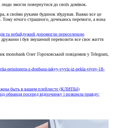
і люди змогли повернутися до своїх домівок.
ра, я своїми руками будинок збудував. Важко все це
. Тому нічого страшного, дочекаюсь перемоги, а вона
ція та небайдужий допомогли переселенцю
а дружини і був змушений перевозити все своє життя
вник monobank Олег Гороховський повідомив у Telegram,
toriia-pensionera-z-donbasu-iakyy-vyviz-iz-pekla-viyny-18-
олжны быть в вашем плейлисте (КЛИПЫ)
від обранця посеред відпочинку і розкрила правду: