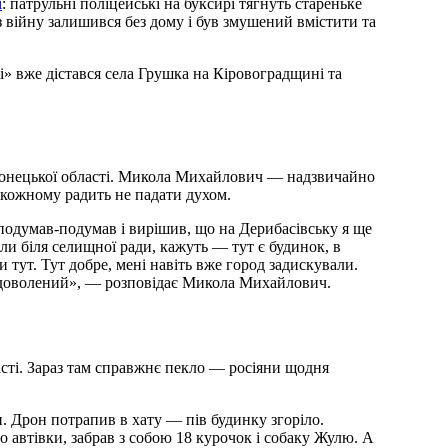
і
: патрульні поліцейські на буксирі тягнуть стареньке
з війну залишився без дому і був змушений вмістити та
» вже дістався села Грушка на Кіровоградщині та
Донецької області. Микола Михайлович — надзвичайно
кожному радить не падати духом.
 подумав-подумав і вирішив, що на Дерибасівську я ще
іли біля селищної ради, кажуть — тут є будинок, в
тут. Тут добре, мені навіть вже город задискували.
 задоволений», — розповідає Микола Михайлович.
асті. Зараз там справжнє пекло — росіяни щодня
он. Дрон потрапив в хату — пів будинку згоріло.
о автівки, забрав з собою 18 курочок і собаку Жулю. А