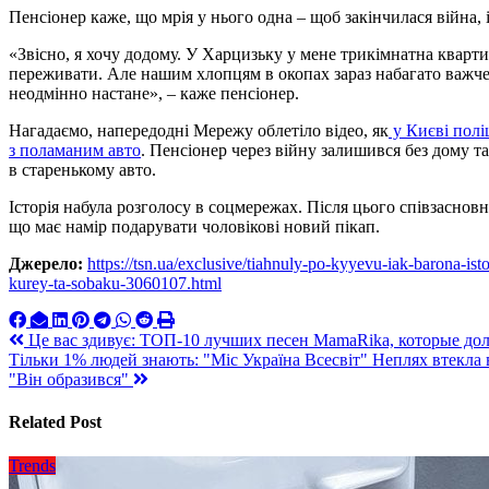
Пенсіонер каже, що мрія у нього одна – щоб закінчилася війна, 
«Звісно, я хочу додому. У Харцизьку у мене трикімнатна кварти
переживати. Але нашим хлопцям в окопах зараз набагато важче
неодмінно настане», – каже пенсіонер.
Нагадаємо, напередодні Мережу облетіло відео, як
у Києві полі
з поламаним авто
. Пенсіонер
через війну залишився без дому т
в старенькому авто.
Історія набула розголосу в соцмережах. Після цього співзасно
що має намір подарувати чоловікові новий пікап.
Джерело:
https://tsn.ua/exclusive/tiahnuly-po-kyyevu-iak-barona-is
kurey-ta-sobaku-3060107.html
Навигация
Це вас здивує: ТОП-10 лучших песен MamaRika, которые д
Тільки 1% людей знають: "Міс Україна Всесвіт" Неплях втекла 
по
"Він образився"
записям
Related Post
Trends