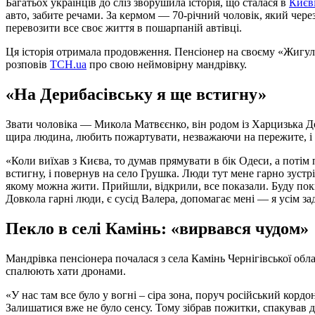
Багатьох українців до сліз зворушила історія, що сталася в
Києв
авто, забите речами. За кермом — 70-річний чоловік, який чере
перевозити все своє життя в пошарпаній автівці.
Ця історія отримала продовження. Пенсіонер на своєму «Жигулі
розповів
ТСН.ua
про свою неймовірну мандрівку.
«На Дерибасівську я ще встигну»
Звати чоловіка — Микола Матвєєнко, він родом із Харцизька 
щира людина, любить пожартувати, незважаючи на пережите, і 
«Коли виїхав з Києва, то думав прямувати в бік Одеси, а потім
встигну, і повернув на село Грушка. Люди тут мене гарно зустр
якому можна жити. Прийшли, відкрили, все показали. Буду поки 
Довкола гарні люди, є сусід Валера, допомагає мені — я усім
Пекло в селі Камінь: «вирвався чудом»
Мандрівка пенсіонера почалася з села Камінь Чернігівської обл
спалюють хати дронами.
«У нас там все було у вогні – сіра зона, поруч російський корд
Залишатися вже не було сенсу. Тому зібрав пожитки, спакував д