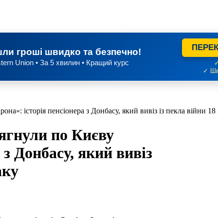
ПЕРЕК
ли гроші швидко та безпечно!
tern Union • За 5 хвилин • Кращий курс
✓
✓ Шв
на»: історія пенсіонера з Донбасу, який вивіз із пекла війни 18
ягнули по Києву
 з Донбасу, який вивіз
аку