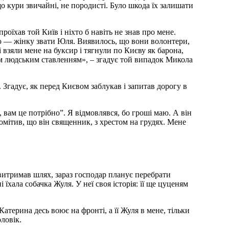
що кури звичайні, не породисті. Було шкода їх залишати
роїхав той Київ і ніхто б навіть не знав про мене.
кою — жінку звати Юля. Виявилось, що вони волонтери,
взяли мене на буксир і тягнули по Києву як барона,
м людським ставленням», – згадує той випадок Микола
 Згадує, як перед Києвом заблукав і запитав дорогу в
ь, вам це потрібно”. Я відмовлявся, бо гроші маю. А він
омітив, що він священник, з хрестом на грудях. Мене
итримав шлях, зараз господар планує перебрати
їхала собачка Жуля. У неї своя історія: її ще цуценям
Катерина десь воює на фронті, а її Жуля в мене, тільки
оловік.