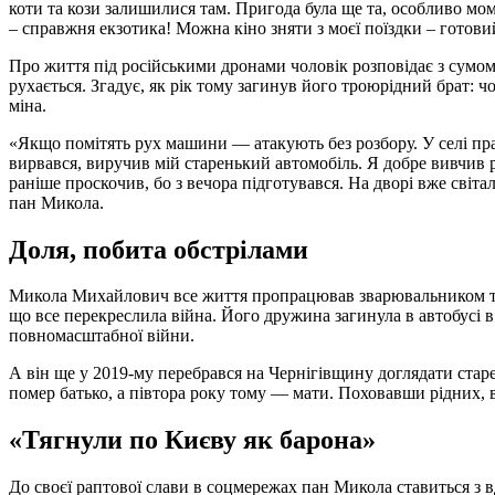
коти та кози залишилися там. Пригода була ще та, особливо мо
– справжня екзотика! Можна кіно зняти з моєї поїздки – готови
Про життя під російськими дронами чоловік розповідає з сум
рухається. Згадує, як рік тому загинув його троюрідний брат: чо
міна.
«Якщо помітять рух машини — атакують без розбору. У селі пр
вирвався, виручив мій старенький автомобіль. Я добре вивчив ру
раніше проскочив, бо з вечора підготувався. На дворі вже світа
пан Микола.
Доля, побита обстрілами
Микола Михайлович все життя пропрацював зварювальником та
що все перекреслила війна. Його дружина загинула в автобусі в 
повномасштабної війни.
А він ще у 2019-му перебрався на Чернігівщину доглядати старе
помер батько, а півтора року тому — мати. Поховавши рідних, 
«Тягнули по Києву як барона»
До своєї раптової слави в соцмережах пан Микола ставиться з в