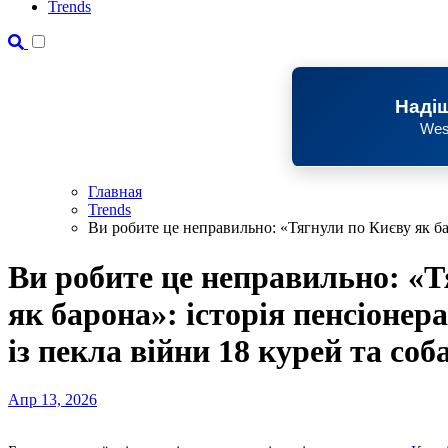
Trends
Надіш
Wes
Главная
Trends
Ви робите це неправильно: «Тягнули по Києву як баро
Ви робите це неправильно: «Т
як барона»: історія пенсіонера
із пекла війни 18 курей та соб
Апр 13, 2026