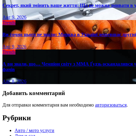
Секрет, який змінить ваше життя: Що не можна змивати в 
Авг 9, 2026
Trends
Ви точно цього не знали: Морква в Україні дешевшає другий
Авг 9, 2026
Trends
А ви знали, що… Чемпіон світу з ММА Ґудзь оскандалився че
фанів
Авг 8, 2026
Добавить комментарий
Для отправки комментария вам необходимо
авторизоваться
.
Рубрики
Авто / мото услуги
Дом и сад