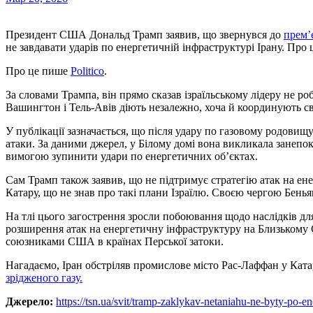
Президент США Дональд Трамп заявив, що звернувся до
прем’
не завдавати ударів по енергетичній інфраструктурі Ірану. Про 
Про це пише
Politico
.
За словами Трампа, він прямо сказав ізраїльському лідеру не 
Вашингтон і Тель-Авів діють незалежно, хоча й координують св
У публікації зазначається, що після удару по газовому родовищ
атаки. За даними джерел, у Білому домі вона викликала занепок
вимогою зупинити удари по енергетичних об’єктах.
Сам Трамп також заявив, що не підтримує стратегію атак на ен
Катару, що не знав про такі плани Ізраїлю. Своєю чергою Беньям
На тлі цього загострення зросли побоювання щодо наслідків для 
розширення атак на енергетичну інфраструктуру на Близькому 
союзниками США в країнах Перської затоки.
Нагадаємо, Іран обстріляв промислове місто Рас-Лаффан у Катар
зрідженого газу.
Джерело:
https://tsn.ua/svit/tramp-zaklykav-netaniahu-ne-byty-po