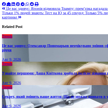
Навигация
Це вас здивує: Японія відмовила Трампу: прем’єрка нагадал
Тільки 1% людей знають: Тест на IQ за 45 секунд: Только 5% л
по
картинке
записям
Related Post
Trends
Це вас здивує: Олександр Пономарьов неочікувано змінив сф
річчя
Авг 9, 2026
Trends
Узнайте першими: Даша Квіткова зробила болісне зізнання пр
Авг 9, 2026
Trends
Секрет, який змінить ваше життя: Що не можна змивати в 
Авг 9, 2026