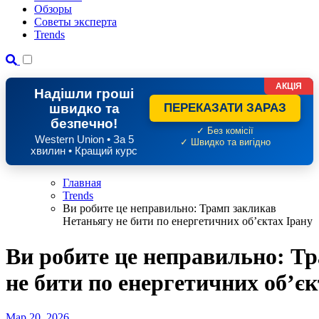
Обзоры
Советы эксперта
Trends
АКЦІЯ
Надішли гроші
швидко та
ПЕРЕКАЗАТИ ЗАРАЗ
безпечно!
✓ Без комісії
Western Union • За 5
✓ Швидко та вигідно
хвилин • Кращий курс
Главная
Trends
Ви робите це неправильно: Трамп закликав
Нетаньягу не бити по енергетичних об’єктах Ірану
Ви робите це неправильно: Т
не бити по енергетичних об’єк
Мар 20, 2026