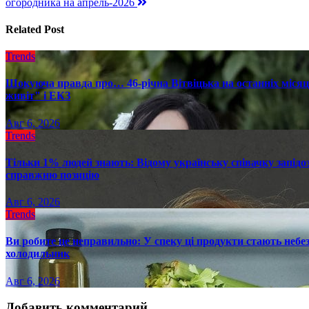
огородника на апрель-2026
записям
Related Post
Trends
Шокуюча правда про… 46-річна Вітвіцька на останніх місяця
живіт" і ЕКЗ
Авг 6, 2026
Trends
Тільки 1% людей знають: Відому українську співачку запід
справжню позицію
Авг 6, 2026
Trends
Ви робите це неправильно: У спеку ці продукти стають небез
холодильник
Авг 6, 2026
Добавить комментарий