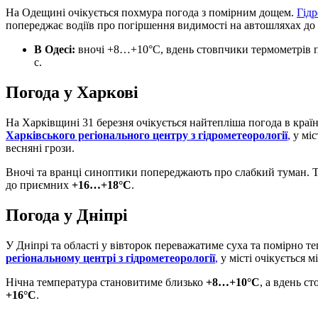
На Одещині очікується похмура погода з помірним дощем.
Гідр
попереджає водіїв про погіршення видимості на автошляхах до 2
В Одесі:
вночі +8…+10°C, вдень стовпчики термометрів п
с.
Погода у Харкові
На Харківщині 31 березня очікується найтепліша погода в країн
Харківського регіонального центру з гідрометеорології
,
у міс
весняні грози.
Вночі та вранці синоптики попереджають про слабкий туман. Т
до приємних
+16…+18°C
.
Погода у Дніпрі
У Дніпрі та області у вівторок переважатиме суха та помірно т
регіональному центрі з гідрометеорології
,
у місті очікується м
Нічна температура становитиме близько
+8…+10°C
, а вдень с
+16°C
.