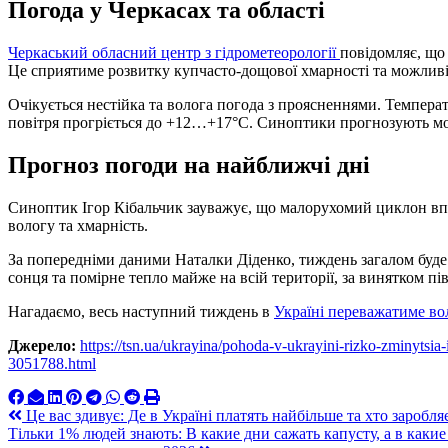
Погода у Черкасах та області
Черкаський обласний центр з гідрометеорології
повідомляє, що
Це сприятиме розвитку купчасто-дощової хмарності та можливі
Очікується нестійка та волога погода з проясненнями. Темпе
повітря прогріється до +12…+17°C. Синоптики прогнозують мо
Прогноз погоди на найближчі дні
Синоптик Ігор Кібальчик зауважує, що малорухомий циклон вп
вологу та хмарність.
За попередніми даними Наталки Діденко, тиждень загалом буде
сонця та помірне тепло майже на всій території, за винятком пі
Нагадаємо, весь наступний тиждень в
Україні переважатиме во
Джерело:
https://tsn.ua/ukrayina/pohoda-v-ukrayini-rizko-zminytsi
3051788.html
Навигация
Це вас здивує: Де в Україні платять найбільше та хто заробля
Тільки 1% людей знають: В какие дни сажать капусту, а в каки
по