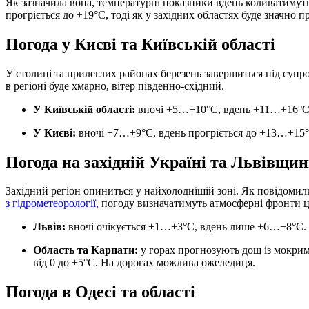
Як зазначила вона, температурні показники вдень коливатимут
прогріється до +19°C, тоді як у західних областях буде значн
Погода у Києві та Київській області
У столиці та прилеглих районах березень завершиться під супр
в регіоні буде хмарно, вітер південно-східний.
У Київській області:
вночі +5…+10°C, вдень +11…+16°C
У Києві:
вночі +7…+9°C, вдень прогріється до +13…+15°
Погода на західній Україні та Львівщин
Західний регіон опиниться у найхолоднішій зоні. Як повідомил
з гідрометеорології,
погоду визначатимуть атмосферні фронти ц
Львів:
вночі очікується +1…+3°C, вдень лише +6…+8°C.
Область та Карпати:
у горах прогнозують дощ із мокрим
від 0 до +5°C. На дорогах можлива ожеледиця.
Погода в Одесі та області