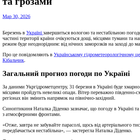
та грозами
Мар 30, 2026
Березень в
Україні
завершиться вологою та нестабільною погод
частині території країни очікуються дощі, місцями тумани та н
режим буде неоднорідним: від нічних заморозків на заході до ма
Про це повідомляють в
Українському гідрометеорологічному це
Кібальчик
.
Загальний прогноз погоди по Україні
За даними Укргідрометцентру, 31 березня в Україні буде хмарно
місцями пройдуть невеликі опади. Вітер переважно південно-схі
регіонах він змінить напрямок на північно-західний.
Синоптикиня Наталка Діденко зазначає, що погоду в Україні т
з атмосферними фронтами.
«Отже, завтра не забувайте парасолі, щось від артеріального т
передбачається нестабільна», — застерегла Наталка Діденко.