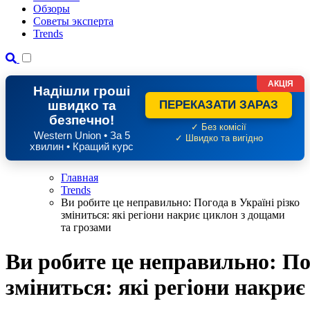
Обзоры
Советы эксперта
Trends
АКЦІЯ
Надішли гроші
швидко та
ПЕРЕКАЗАТИ ЗАРАЗ
безпечно!
✓ Без комісії
Western Union • За 5
✓ Швидко та вигідно
хвилин • Кращий курс
Главная
Trends
Ви робите це неправильно: Погода в Україні різко
зміниться: які регіони накриє циклон з дощами
та грозами
Ви робите це неправильно: Пог
зміниться: які регіони накри