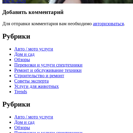
Авг 6, 2026
Добавить комментарий
Для отправки комментария вам необходимо
авторизоваться
.
Рубрики
Авто / мото услуги
Дом и сад
Обзоры
Перевозки и услуги спецтехники
Ремонт и обслуживание техники
Строительство и ремонт
Советы эксперта
Услуги для животных
Trends
Рубрики
Авто / мото услуги
Дом и сад
Обзоры
Перевозки и услуги спецтехники