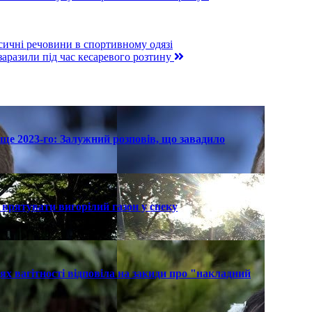
ксичні речовини в спортивному одязі
заразили під час кесаревого розтину
ще 2023-го: Залужний розповів, що завадило
к врятувати вигорілий газон у спеку
х вагітності відповіла на закиди про "накладний