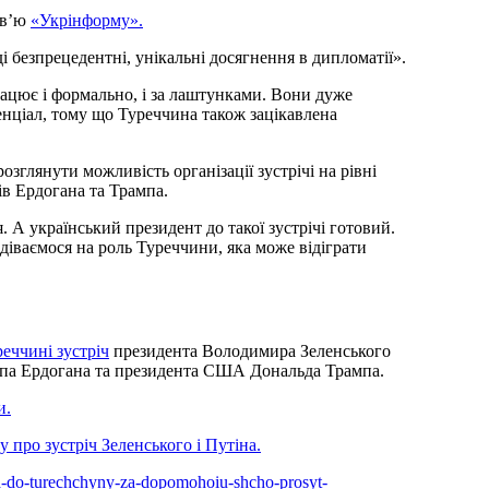
рв’ю
«Укрінформу».
 безпрецедентні, унікальні досягнення в дипломатії».
рацює і формально, і за лаштунками. Вони дуже
тенціал, тому що Туреччина також зацікавлена
озглянути можливість організації зустрічі на рівні
в Ердогана та Трампа.
я. А український президент до такої зустрічі готовий.
одіваємося на роль Туреччини, яка може відіграти
реччині зустріч
президента Володимира Зеленського
їпа Ердогана та президента США Дональда Трампа.
и.
ву про зустріч Зеленського і Путіна.
asia-do-turechchyny-za-dopomohoiu-shcho-prosyt-