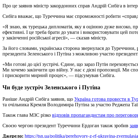
Про це заявив міністр закордонних справ Андрій Сибіга в інте
Сибіга вважає, що Туреччина має спроможності робити «справді
«Я знаю, як турецька дипломатія, яку я оцінюю дуже високо, п
ефективні. І це треба брати до уваги і використовувати цей по
у закінченні російської агресії», — сказав міністр.
За його словами, українська сторона звернулася до Туреччини, р
президента Зеленського і Путіна з можливою участю президенті
«Ми готові до цієї зустрічі. Єдине, що зараз Путін переховуєтьс
Ми хочемо закінчити цю війну. У нас є дієві пропозиції. Ми сп
і прискорити мирний процес», — підсумував Сибіга.
Чи буде зустріч Зеленського і Путіна
Раніше Андрій Сибіга заявив, що
Україна готова провести в Ту
та очільника Кремля Володимира Путіна за участю Реджепа Та
Також глава МЗС різко
відповів пропагандистам про переговор
Своєю чергою президент Туреччини Ердоган також зробив
зая
Джерело:
https://tsn.ua/politika/perehovory-z-rf-ukrayina-zvernul