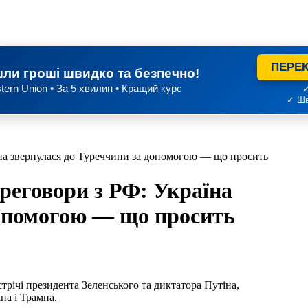
ПЕРЕК
ли гроші швидко та безпечно!
tern Union • За 5 хвилин • Кращий курс
✓
✓ Шв
на звернулася до Туреччини за допомогою — що просить
реговори з РФ: Україна
допомогою — що просить
на і Трампа.