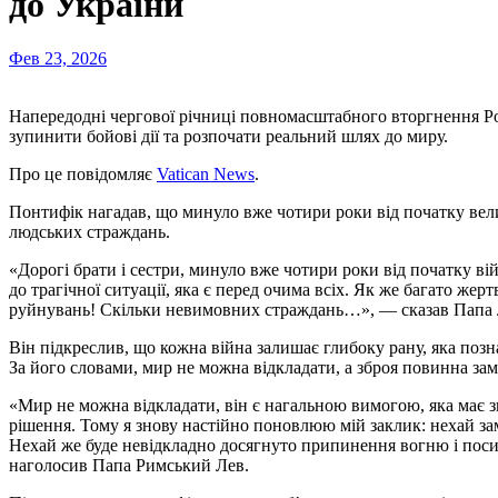
до України
Фев 23, 2026
Напередодні чергової річниці повномасштабного вторгнення Ро
зупинити бойові дії та розпочати реальний шлях до миру.
Про це повідомляє
Vatican News
.
Понтифік нагадав, що минуло вже чотири роки від початку вели
людських страждань.
«Дорогі брати і сестри, минуло вже чотири роки від початку в
до трагічної ситуації, яка є перед очима всіх. Як же багато жерт
руйнувань! Скільки невимовних страждань…», — сказав Папа 
Він підкреслив, що кожна війна залишає глибоку рану, яка позн
За його словами, мир не можна відкладати, а зброя повинна за
«Мир не можна відкладати, він є нагальною вимогою, яка має зн
рішення. Тому я знову настійно поновлюю мій заклик: нехай з
Нехай же буде невідкладно досягнуто припинення вогню і поси
наголосив Папа Римський Лев.