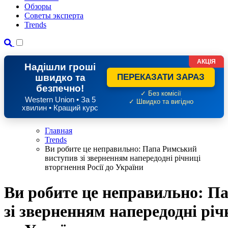
Обзоры
Советы эксперта
Trends
АКЦІЯ
Надішли гроші
швидко та
ПЕРЕКАЗАТИ ЗАРАЗ
безпечно!
✓ Без комісії
Western Union • За 5
✓ Швидко та вигідно
хвилин • Кращий курс
Главная
Trends
Ви робите це неправильно: Папа Римський
виступив зі зверненням напередодні річниці
вторгнення Росії до України
Ви робите це неправильно: П
зі зверненням напередодні річ