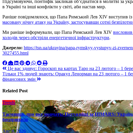
Підсумовуючи, понтифік закликав об’єднатися в молитві за укра
в Україні та інші конфлікти у світі, аби настав мир.
Раніше повідомлялося, що Папа Римський Лев XIV виступив із
масовану нічну атаку на Україну, застосувавши сотні безпілотни
Ми раніше інформували, що Папа Римський Лев XIV
висловив 
холодів через обстріли енергетичної інфраструктури
.
Джерело:
https://tsn.ua/ukrayina/papa-rymskyy-vystupyv-zi-zvernen
3027455.html
Навигация
Це вас здивує: Гороскоп на картах Таро на 23 лютого – 1 бер
Тільки 1% людей знають: Оракул Ленорман на 23 лютого – 1 бе
по
фінансових змін
записям
Related Post
Trends
Таємниця, про яку мовчать: Потужніші за HIMARS: Україна
боєприпасів
Авг 8, 2026