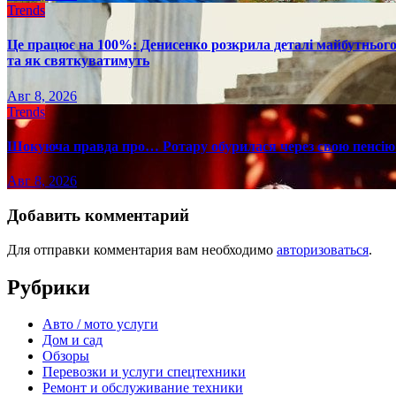
Trends
Це працює на 100%: Денисенко розкрила деталі майбутнього в
та як святкуватимуть
Авг 8, 2026
Trends
Шокуюча правда про… Ротару обурилася через свою пенсію 
Авг 8, 2026
Добавить комментарий
Для отправки комментария вам необходимо
авторизоваться
.
Рубрики
Авто / мото услуги
Дом и сад
Обзоры
Перевозки и услуги спецтехники
Ремонт и обслуживание техники