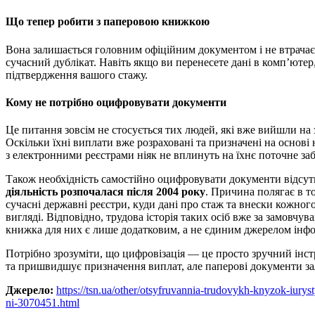
Що тепер робити з паперовою книжкою
Вона залишається головним офіційним документом і не втрачає
сучасний дублікат. Навіть якщо ви перенесете дані в комп’ютер
підтвердження вашого стажу.
Кому не потрібно оцифровувати документи
Це питання зовсім не стосується тих людей, які вже вийшли на
Оскільки їхні виплати вже розраховані та призначені на основі 
з електронними реєстрами ніяк не вплинуть на їхнє поточне за
Також необхідність самостійно оцифровувати документи відсут
діяльність розпочалася після 2004 року
. Причина полягає в т
сучасні державні реєстри, куди дані про стаж та внески кожн
вигляді. Відповідно, трудова історія таких осіб вже за замовчу
книжка для них є лише додатковим, а не єдиним джерелом інфо
Потрібно зрозуміти, що цифровізація — це просто зручний інст
та пришвидшує призначення виплат, але паперові документи 
Джерело:
https://tsn.ua/other/otsyfruvannia-trudovykh-knyzok-iury
ni-3070451.html