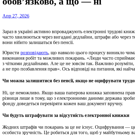
обов’язково, а що — ні
Апр 27, 2026
Зараз в україні активно впроваджують електронні трудові книжки, довкола цієї теми з’явилося багато міфів. Люди
часто хвилюються через вигадані дедлайни, штрафи або через т
вони нібито залишаться без пенсії.
Юристи
розповідають
, що навколо цього процесу виникло чима
виконання робіт та можливих покарань. «Люди часто сприймают
з чіткими дедлайнами. Але це не зовсім так. Важливо розуміти
а не про позбавлення прав». Ось відповіді на питання, які найча
Чи можна залишитися без пенсії, якщо не оцифрувати трудо
Ні, це неможливо. Якщо ваша паперова книжка заповнена прави
різниця лише в тому, що з електронними даними держава зроби
фонду доведеться перевіряти кожен ваш документ вручну.
Чи будуть штрафувати за відсутність електронної книжки
Жодних штрафів чи покарань за це не існує. Оцифрування — це 
особиста зручність. Це робиться для того, щоб у майбутньому ва