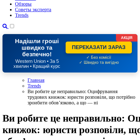
Обзоры
Советы эксперта
Trends
АКЦІЯ
Надішли гроші
швидко та
ПЕРЕКАЗАТИ ЗАРАЗ
безпечно!
✓ Без комісії
Western Union • За 5
✓ Швидко та вигідно
хвилин • Кращий курс
Главная
Trends
Ви робите це неправильно: Оцифрування
трудових книжок: юристи розповіли, що потрібно
зроибити обов’язково, а що — ні
Ви робите це неправильно: О
книжок: юристи розповіли, що