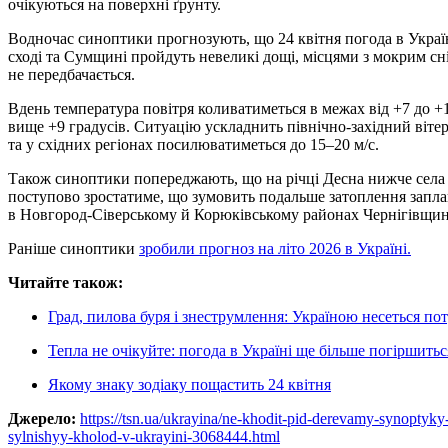
очікуються на поверхні ґрунту.
Водночас синоптики прогнозують, що 24 квітня погода в Украї
сході та Сумщині пройдуть невеликі дощі, місцями з мокрим сні
не передбачається.
Вдень температура повітря коливатиметься в межах від +7 до +12
вище +9 градусів. Ситуацію ускладнить північно-західний вітер
та у східних регіонах посилюватиметься до 15–20 м/с.
Також синоптики попереджають, що на річці Десна нижче села
поступово зростатиме, що зумовить подальше затоплення запл
в Новгород-Сіверському й Корюківському районах Чернігівщин
Раніше синоптики
зробили прогноз на літо 2026 в Україні.
Читайте також:
Град, пилова буря і знеструмлення: Україною несеться по
Тепла не очікуйте: погода в Україні ще більше погіршитьс
Якому знаку зодіаку пощастить 24 квітня
Джерело:
https://tsn.ua/ukrayina/ne-khodit-pid-derevamy-synoptyk
sylnishyy-kholod-v-ukrayini-3068444.html