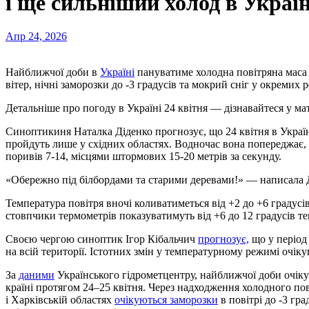
і ще сильніший холод в Україн
Апр 24, 2026
Найближчої доби в
Україні
пануватиме холодна повітряна маса 
вітер, нічні заморозки до -3 градусів та мокрий сніг у окремих р
Детальніше про погоду в Україні 24 квітня — дізнавайтеся у мат
Синоптикиня Наталка Діденко прогнозує, що 24 квітня в Україні
пройдуть лише у східних областях. Водночас вона попереджає, 
поривів 7-14, місцями штормових 15-20 метрів за секунду.
«Обережно під білбордами та старими деревами!» — написала Д
Температура повітря вночі коливатиметься від +2 до +6 градусі
стовпчики термометрів показуватимуть від +6 до 12 градусів те
Своєю чергою синоптик Ігор Кібальчич
прогнозує,
що у період 
на всій території. Істотних змін у температурному режимі очіку
За
даними
Українського гідрометцентру, найближчої доби очікує
країні протягом 24–25 квітня. Через надходження холодного пов
і Харківській областях
очікуються заморозки
в повітрі до -3 гра