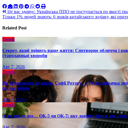
Навигация
Це вас здивує: Українська ППО не поступається по якості із
Тільки 1% людей знають: 6 знаків китайського зодіаку, які прит
по
записям
Related Post
Trends
Секрет, який змінить ваше життя: Спотворює обличчя і вик
стародавньої хвороби
Авг 7, 2026
Trends
Ви точно цього не знали: Софії Ротару — 79: як співачка змі
під час війни
Авг 7, 2026
Trends
А ви знали, що… ОК-5 чи ОК-7: яку довідку брати для стаж
Авг 7, 2026