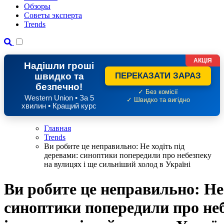
Обзоры
Советы эксперта
Trends
АКЦІЯ
Надішли гроші
швидко та
ПЕРЕКАЗАТИ ЗАРАЗ
безпечно!
✓ Без комісії
Western Union • За 5
✓ Швидко та вигідно
хвилин • Кращий курс
Главная
Trends
Ви робите це неправильно: Не ходіть під
деревами: синоптики попередили про небезпеку
на вулицях і ще сильніший холод в Україні
Ви робите це неправильно: Не 
синоптики попередили про неб