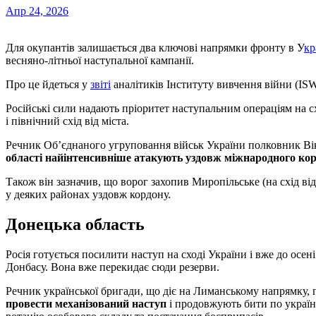
Апр 24, 2026
Для окупантів залишається два ключові напрямки фронту в У
кр
весняно-літньої наступальної кампанії.
Про це йдеться у
звіті
аналітиків Інституту вивчення війни (ISW
Російські сили надають пріоритет наступальним операціям на схі
і північний схід від міста.
Речник Об’єднаного угруповання військ України полковник Ві
області найінтенсивніше атакують уздовж міжнародного корд
Також він зазначив, що ворог захопив Миропільське (на схід ві
у деяких районах уздовж кордону.
Донецька область
Росія готується посилити наступ на сході України і вже до осе
Донбасу. Вона вже перекидає сюди резерви.
Речник української бригади, що діє на Лиманському напрямку, 
провести механізований наступ
і продовжують бити по украї