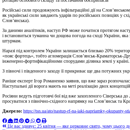
ротацію особового складу та постачання боєприпасів
Російські сили продовжують інфільтраційні дії на Слов’янськом
як українські сили завдають ударів по російських позиціях у сх
Слов’янська).
За даними аналітиків, наступ РФ може початися протягом насту
і встановиться туманна чи дощова погода на сході України, яка
штурмам.
Наразі під контролем України залишається близько 20% територі
«пояс фортець», тобто агломерація Слов’янськ-Краматорськ-Др
інженерно-фортифікаційними спорудами ділянка землі у країні.
З півночі і південного заходу її прикриває ще два потужних у
Раніше експерт Ігор Романенко заявив, що вже зараз розпочала
Наступальні дії ворога мають на меті реалізацію двох концепцій
Росіяни ведуть підготовчі бої від вже захопленого Сіверська д
просуватися з північно-східного напрямку на Слов’янськ та Кр
Джерело:
https://tsn.ua/ato/nastup-rf-na-iaki-napriamky-okupanty-s
Навигация
Це вас здивує: 25 квітня — яке церковне свято, чому цього 