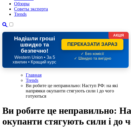
Обзоры
Советы эксперта
Trends
АКЦІЯ
Надішли гроші
швидко та
ПЕРЕКАЗАТИ ЗАРАЗ
безпечно!
✓ Без комісії
Western Union • За 5
✓ Швидко та вигідно
хвилин • Кращий курс
Главная
Trends
Ви робите це неправильно: Наступ РФ: на які
напрямки окупанти стягують сили і до чого
готуються
Ви робите це неправильно: На
окупанти стягують сили і до 