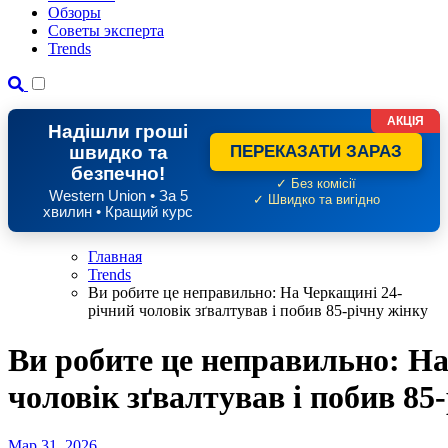
Обзоры
Советы эксперта
Trends
АКЦІЯ
Надішли гроші
швидко та
ПЕРЕКАЗАТИ ЗАРАЗ
безпечно!
✓ Без комісії
Western Union • За 5
✓ Швидко та вигідно
хвилин • Кращий курс
Главная
Trends
Ви робите це неправильно: На Черкащині 24-
річний чоловік зґвалтував і побив 85-річну жінку
Ви робите це неправильно: Н
чоловік зґвалтував і побив 85
Мар 31, 2026