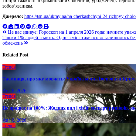
Попри тяжкість інкримінованих злочинів, уродженець Тернопі
зобов’язанням.
Джерело:
https://tsn.ua/ukrayina/na-cherkashchyni-24-richnyy-cho
Навигация
Це вас здивує: Гороскоп на 1 апреля 2026 года: начните уваж
Тільки 1% людей знають: Одне з міст тимчасово залишилось бе
по
обмежень
записям
Related Post
Trends
Таємниця, про яку мовчать: Україна могла ізолювати Крим 
Авг 6, 2026
Trends
Це працює на 100%: Жодних вил і хімії: експерт розповів, я
Авг 6, 2026
Trends