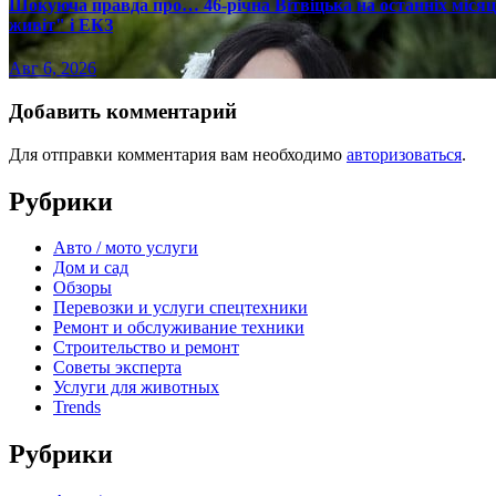
Шокуюча правда про… 46-річна Вітвіцька на останніх місяця
живіт" і ЕКЗ
Авг 6, 2026
Добавить комментарий
Для отправки комментария вам необходимо
авторизоваться
.
Рубрики
Авто / мото услуги
Дом и сад
Обзоры
Перевозки и услуги спецтехники
Ремонт и обслуживание техники
Строительство и ремонт
Советы эксперта
Услуги для животных
Trends
Рубрики