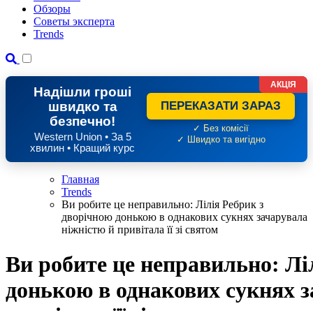
Обзоры
Советы эксперта
Trends
АКЦІЯ
Надішли гроші
швидко та
ПЕРЕКАЗАТИ ЗАРАЗ
безпечно!
✓ Без комісії
Western Union • За 5
✓ Швидко та вигідно
хвилин • Кращий курс
Главная
Trends
Ви робите це неправильно: Лілія Ребрик з
дворічною донькою в однакових сукнях зачарувала
ніжністю й привітала її зі святом
Ви робите це неправильно: Лі
донькою в однакових сукнях з