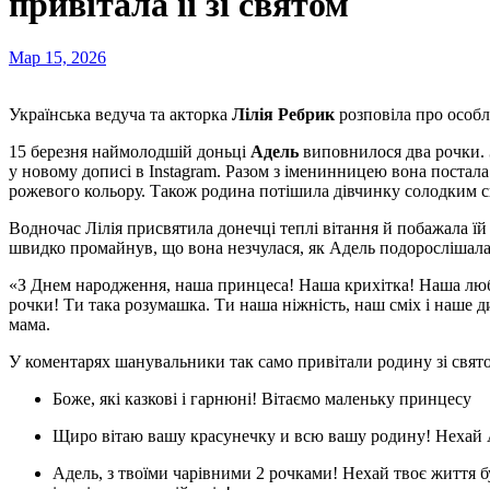
привітала її зі святом
Мар 15, 2026
Українська ведуча та акторка
Лілія Ребрик
розповіла про особл
15 березня наймолодшій доньці
Адель
виповнилося два рочки. 
у новому дописі в Instagram. Разом з іменинницею вона постала
рожевого кольору. Також родина потішила дівчинку солодким 
Водночас Лілія присвятила донечці теплі вітання й побажала їй 
швидко промайнув, що вона незчулася, як Адель подорослішала
«З Днем народження, наша принцеса! Наша крихітка! Наша люб
рочки! Ти така розумашка. Ти наша ніжність, наш сміх і наше 
мама.
У коментарях шанувальники так само привітали родину зі свят
Боже, які казкові і гарнюні! Вітаємо маленьку принцесу
Щиро вітаю вашу красунечку и всю вашу родину! Неха
Адель, з твоїми чарівними 2 рочками! Нехай твоє життя буде таким же яскравим, як кульки, солодким, як торт,