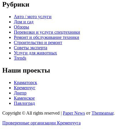
Рубрики
Авто / мото услуги
Дом и сад
Обзоры
Перевозки и услуги спецтехники
Ремонт и обслуживание техники
Строительство и ремонт
Советы эксперта
Услуги для животных
Trends
Наши проекты
Краматорск
Кременчуг
Днепр
Каменское
Павлоград
Copyright © All rights reserved
|
Paper News
от
Themeansar
.
Проверенные организации Кременчуга