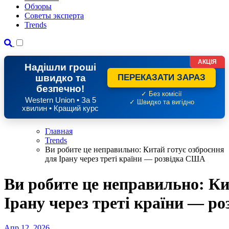
Обзоры
Советы эксперта
Trends
АКЦІЯ
Надішли гроші
швидко та
ПЕРЕКАЗАТИ ЗАРАЗ
безпечно!
✓ Без комісії
Western Union • За 5
✓ Швидко та вигідно
хвилин • Кращий курс
Главная
Trends
Ви робите це неправильно: Китай готує озброєння
для Ірану через треті країни — розвідка США
Ви робите це неправильно: Ки
Ірану через треті країни — р
Апр 12, 2026