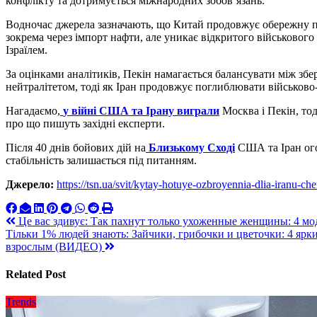
конфлікту та дотримується міжнародних зобов’язань.
Водночас джерела зазначають, що Китай продовжує обережну пол
зокрема через імпорт нафти, але уникає відкритого військовог
Ізраїлем.
За оцінками аналітиків, Пекін намагається балансувати між зб
нейтралітетом, тоді як Іран продовжує поглиблювати військово-ек
Нагадаємо,
у війні США та Ірану виграли
Москва і Пекін, то
про що пишуть західні експерти.
Після 40 днів бойових дій на
Близькому Сході
США та Іран ого
стабільність залишається під питанням.
Джерело:
https://tsn.ua/svit/kytay-hotuye-ozbroyennia-dlia-iranu-ch
Навигация
Це вас здивує: Так пахнут только ухоженные женщины: 4 м
Тільки 1% людей знають: Зайчики, грибочки и цветочки: 4 ярки
по
взрослым (ВИДЕО)
записям
Related Post
Trends