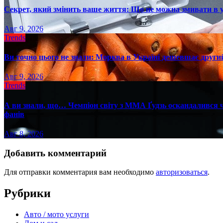
Секрет, який змінить ваше життя: Що не можна змивати в 
Авг 9, 2026
Trends
Ви точно цього не знали: Морква в Україні дешевшає другий
Авг 9, 2026
Trends
А ви знали, що… Чемпіон світу з ММА Ґудзь оскандалився че
фанів
Авг 8, 2026
Добавить комментарий
Для отправки комментария вам необходимо
авторизоваться
.
Рубрики
Авто / мото услуги