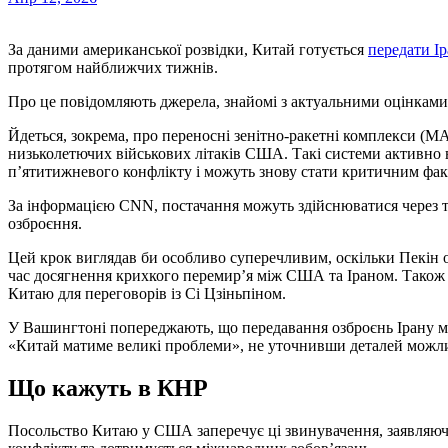
За даними американської розвідки, Китай готується
передати І
протягом найближчих тижнів.
Про це повідомляють джерела, знайомі з актуальними оцінкам
Йдеться, зокрема, про переносні зенітно-ракетні комплекси (M
низьколетючих військових літаків США. Такі системи активно 
п’ятитижневого конфлікту і можуть знову стати критичним факт
За інформацією CNN, постачання можуть здійснюватися через 
озброєння.
Цей крок виглядав би особливо суперечливим, оскільки Пекін о
час досягнення крихкого перемир’я між США та Іраном. Також
Китаю для переговорів із Сі Цзіньпіном.
У Вашингтоні попереджають, що передавання озброєнь Ірану мат
«Китай матиме великі проблеми», не уточнивши деталей можли
Що кажуть в КНР
Посольство Китаю у США заперечує ці звинувачення, заявляючи