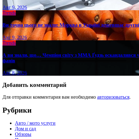
Авг 9, 2026
Trends
Ви точно цього не знали: Морква в Україні дешевшає другий
Авг 9, 2026
Trends
А ви знали, що… Чемпіон світу з ММА Ґудзь оскандалився че
фанів
Авг 8, 2026
Добавить комментарий
Для отправки комментария вам необходимо
авторизоваться
.
Рубрики
Авто / мото услуги
Дом и сад
Обзоры