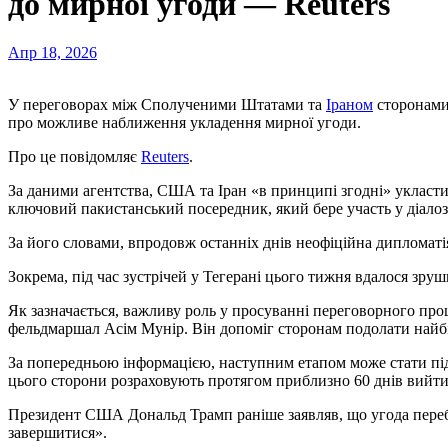
до мирної угоди — Reuters
Апр 18, 2026
У переговорах між Сполученими Штатами та
Іраном
сторонами
про можливе наближення укладення мирної угоди.
Про це повідомляє
Reuters
.
За даними агентства, США та Іран «в принципі згодні» укласти 
ключовий пакистанський посередник, який бере участь у діалоз
За його словами, впродовж останніх днів неофіційна дипломатія
Зокрема, під час зустрічей у Тегерані цього тижня вдалося зру
Як зазначається, важливу роль у просуванні переговорного проц
фельдмаршал Асім Мунір. Він допоміг сторонам подолати найбі
За попередньою інформацією, наступним етапом може стати пі
цього сторони розраховують протягом приблизно 60 днів вийти
Президент США Дональд Трамп раніше заявляв, що угода перебу
завершитися».