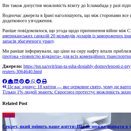
Він також допустив можливість візиту до Ісламабада у разі під
Водночас джерела в Ірані наголошують, що між сторонами все щ
додаткового узгодження.
Раніше повідомлялося, що угода щодо припинення війни між 
американських санкцій 20 мільярдів доларів із заморожених іран
запасів збагаченого урану
.
Ми раніше інформували, що ціни на сиру нафту впали приблизн
протока «повністю відкрита» для всіх комерційних транспортни
Джерело:
https://tsn.ua/svit/iran-ta-ssha-dosiahly-domovlenosti-z-
reuters-3064640.html
Навигация
Це вас здивує: 18 квітня — яке церковне свято, чому не варт
Тільки 1% людей знають: Євросоюз протестує можливість захист
по
записям
Related Post
Trends
Секрет, який змінить ваше життя: Що не можна змивати в 