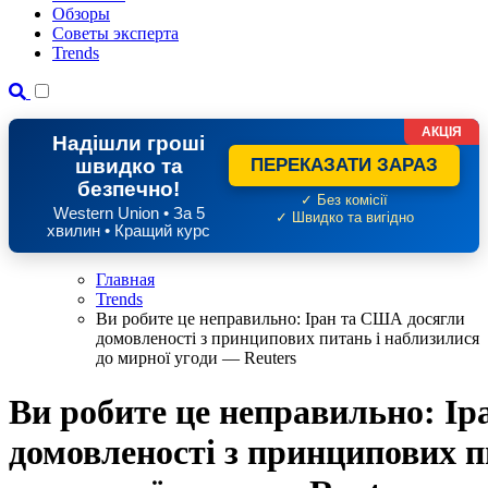
Обзоры
Советы эксперта
Trends
АКЦІЯ
Надішли гроші
швидко та
ПЕРЕКАЗАТИ ЗАРАЗ
безпечно!
✓ Без комісії
Western Union • За 5
✓ Швидко та вигідно
хвилин • Кращий курс
Главная
Trends
Ви робите це неправильно: Іран та США досягли
домовленості з принципових питань і наблизилися
до мирної угоди — Reuters
Ви робите це неправильно: І
домовленості з принципових п