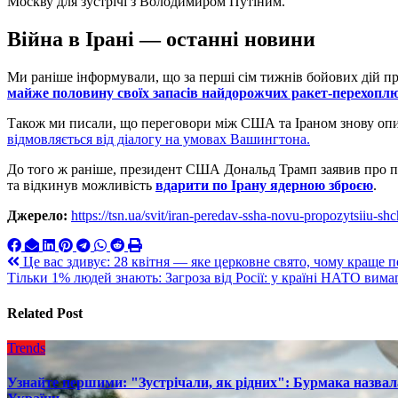
Москву для зустрічі з Володимиром Путіним.
Війна в Ірані — останні новини
Ми раніше інформували, що за перші сім тижнів бойових дій п
майже половину своїх запасів найдорожчих ракет-перехоплю
Також ми писали, що переговори між США та Іраном знову опини
відмовляється від діалогу на умовах Вашингтона.
До того ж раніше, президент США Дональд Трамп заявив про 
та відкинув можливість
вдарити по Ірану ядерною зброєю
.
Джерело:
https://tsn.ua/svit/iran-peredav-ssha-novu-propozytsiiu
Навигация
Це вас здивує: 28 квітня — яке церковне свято, чому краще 
Тільки 1% людей знають: Загроза від Росії: у країні НАТО вим
по
записям
Related Post
Trends
Узнайте першими: "Зустрічали, як рідних": Бурмака назвал