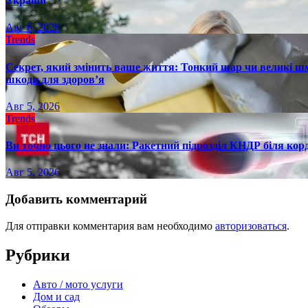
України
Авг 6, 2026
Trends
Секрет, який змінить ваше життя: Тонкий шар чи великі шм
шкоди для здоров’я
Авг 5, 2026
Trends
Ви точно цього не знали: Ракетний підрозділ КНДР біля ко
Авг 5, 2026
Добавить комментарий
Для отправки комментария вам необходимо
авторизоваться
.
Рубрики
Авто / мото услуги
Дом и сад