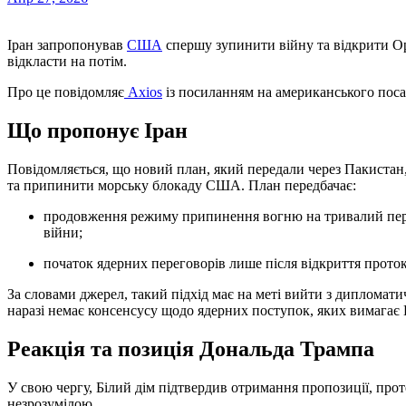
Іран запропонував
США
спершу зупинити війну та відкрити Ор
відкласти на потім.
Про це повідомляє
Axios
із посиланням на американського посад
Що пропонує Іран
Повідомляється, що новий план, який передали через Пакистан
та припинити морську блокаду США. План передбачає:
продовження режиму припинення вогню на тривалий період або укладання угоди про остаточне завершення
війни;
початок ядерних переговорів лише після відкриття прот
За словами джерел, такий підхід має на меті вийти з дипломати
наразі немає консенсусу щодо ядерних поступок, яких вимагає
Реакція та позиція Дональда Трампа
У свою чергу, Білий дім підтвердив отримання пропозиції, прот
незрозумілою.