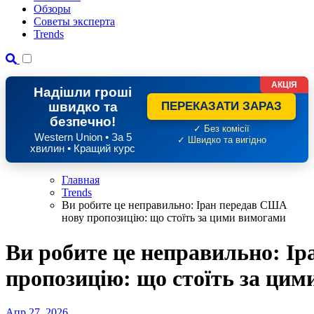
Обзоры
Советы эксперта
Trends
АКЦІЯ
Надішли гроші
швидко та
ПЕРЕКАЗАТИ ЗАРАЗ
безпечно!
✓ Без комісії
Western Union • За 5
✓ Швидко та вигідно
хвилин • Кращий курс
Главная
Trends
Ви робите це неправильно: Іран передав США
нову пропозицію: що стоїть за цими вимогами
Ви робите це неправильно: І
пропозицію: що стоїть за ци
Апр 27, 2026