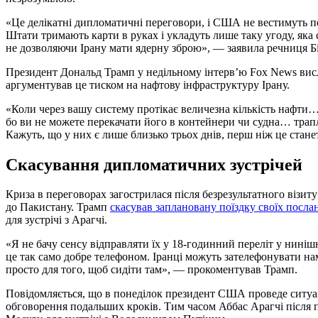
«Це делікатні дипломатичні переговори, і США не вестимуть пе
Штати тримають карти в руках і укладуть лише таку угоду, яка
не дозволяючи Ірану мати ядерну зброю», — заявила речниця Бі
Президент Дональд Трамп у недільному інтерв’ю Fox News висл
аргументував це тиском на нафтову інфраструктуру Ірану.
«Коли через вашу систему протікає величезна кількість нафти…
бо ви не можете перекачати його в контейнери чи судна… трап
Кажуть, що у них є лише близько трьох днів, перш ніж це стане
Скасування дипломатичних зустрічей
Криза в переговорах загострилася після безрезультатного візит
до Пакистану. Трамп
скасував заплановану поїздку своїх посл
для зустрічі з Арагчі.
«Я не бачу сенсу відправляти їх у 18-годинний переліт у ниніш
це так само добре телефоном. Іранці можуть зателефонувати н
просто для того, щоб сидіти там», — прокоментував Трамп.
Повідомляється, що в понеділок президент США проведе ситуаці
обговорення подальших кроків. Тим часом Аббас Арагчі після п