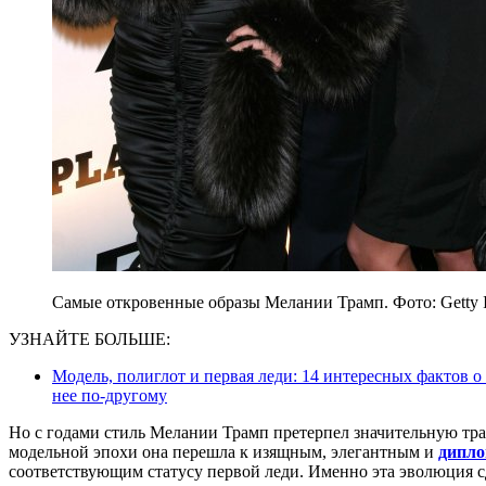
Самые откровенные образы Мелании Трамп. Фото: Getty 
УЗНАЙТЕ БОЛЬШЕ:
Модель, полиглот и первая леди: 14 интересных фактов о
нее по-другому
Но с годами стиль Мелании Трамп претерпел значительную т
модельной эпохи она перешла к изящным, элегантным и
дипло
соответствующим статусу первой леди. Именно эта эволюция с