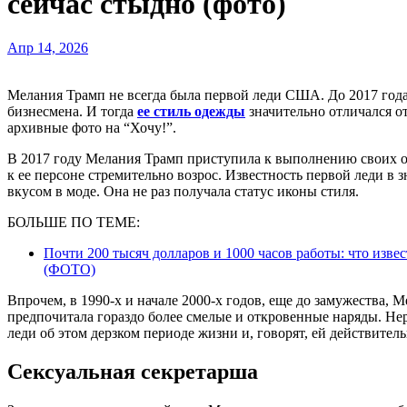
сейчас стыдно (фото)
Апр 14, 2026
Мелания Трамп не всегда была первой леди США. До 2017 года она была моделью, светской львицей и женой
бизнесмена. И тогда
ее стиль одежды
значительно отличался о
архивные фото на “Хочу!”.
В 2017 году Мелания Трамп приступила к выполнению своих об
к ее персоне стремительно возрос. Известность первой леди в 
вкусом в моде. Она не раз получала статус иконы стиля.
БОЛЬШЕ ПО ТЕМЕ:
Почти 200 тысяч долларов и 1000 часов работы: что изв
(ФОТО)
Впрочем, в 1990-х и начале 2000-х годов, еще до замужества, М
предпочитала гораздо более смелые и откровенные наряды. Н
леди об этом дерзком периоде жизни и, говорят, ей действител
Сексуальная секретарша