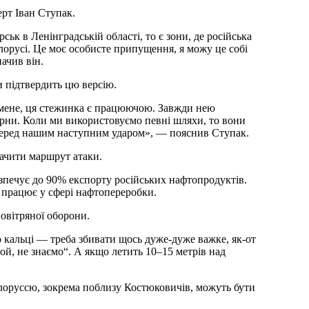
рт Іван Ступак.
ьк в Ленінградській області, то є зони, де російська
орусі. Це моє особисте припущення, я можу це собі
ачив він.
и підтвердить цю версію.
а мене, ця стежинка є працюючою. Завжди нею
ерни. Коли ми використовуємо певні шляхи, то вони
перед нашим наступним ударом», — пояснив Ступак.
бачити маршрут атаки.
езпечує до 90% експорту російських нафтопродуктів.
 працює у сфері нафтопереробки.
повітряної оборони.
 кальці — треба збивати щось дуже-дуже важке, як-от
„ой, не знаємо“. А якщо летить 10–15 метрів над
ілоруссю, зокрема поблизу Костюковичів, можуть бути