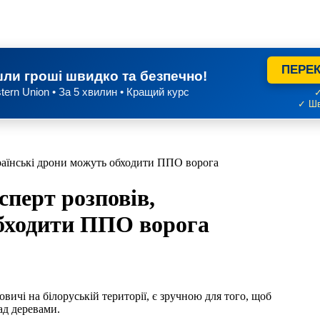
ПЕРЕК
ли гроші швидко та безпечно!
tern Union • За 5 хвилин • Кращий курс
✓
✓ Шв
країнські дрони можуть обходити ППО ворога
сперт розповів,
обходити ППО ворога
овичі на білоруській території, є зручною для того, щоб
ад деревами.