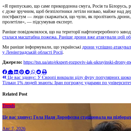
«Я припускаю, що саме прикордонна смуга, Росія та Білорусь, р
є дуже зручним, щоб безпілотники летіли низько, майже над де
постфактум — люди скаржаться, що чули, як пролітають дрони, 
пролетіли», — підсумував експерт.
Раніше повідомлялося, що на території нафтопереробного зав
сталася масштабна пожежа. Раніше дрони вже атакували цей об
Ми раніше інформували, що українські
дрони успішно атакува
у Ленінградській області Росії
.
Джерело:
https://tsn.ua/ato/ekspert-rozpoviv-iak-ukrayinski-dron
Навигация
Це вас здивує: У Європі викрали цілу фуру популярних шок
Тільки 1% людей знають: Іран погрожує ударами по університ
по
записям
Related Post
Trends
Це вас здивує: Гола Надя Дорофєєва станцювала на підборах
Авг 7, 2026