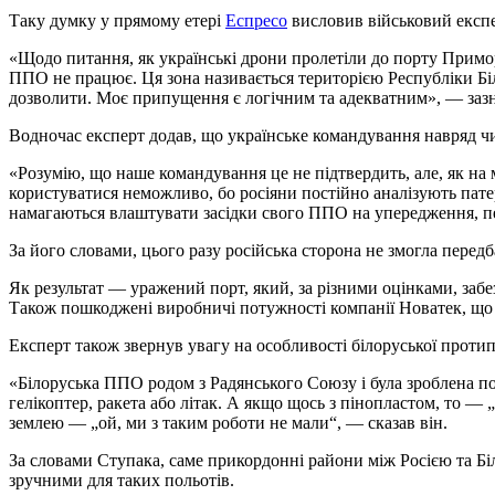
Таку думку у прямому етері
Еспресо
висловив військовий експе
«Щодо питання, як українські дрони пролетіли до порту Приморс
ППО не працює. Ця зона називається територією Республіки Біл
дозволити. Моє припущення є логічним та адекватним», — зазн
Водночас експерт додав, що українське командування навряд ч
«Розумію, що наше командування це не підтвердить, але, як н
користуватися неможливо, бо росіяни постійно аналізують пат
намагаються влаштувати засідки свого ППО на упередження, 
За його словами, цього разу російська сторона не змогла перед
Як результат — уражений порт, який, за різними оцінками, заб
Також пошкоджені виробничі потужності компанії Новатек, що
Експерт також звернув увагу на особливості білоруської проти
«Білоруська ППО родом з Радянського Союзу і була зроблена по
гелікоптер, ракета або літак. А якщо щось з пінопластом, то — 
землею — „ой, ми з таким роботи не мали“, — сказав він.
За словами Ступака, саме прикордонні райони між Росією та Б
зручними для таких польотів.