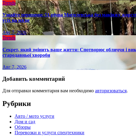
Trends
Узнайте першими: 51-річна Могилевська без макіяжу жорстк
усіх на місце
Авг 7, 2026
Trends
Секрет, який змінить ваше життя: Спотворює обличчя і вик
стародавньої хвороби
Авг 7, 2026
Добавить комментарий
Для отправки комментария вам необходимо
авторизоваться
.
Рубрики
Авто / мото услуги
Дом и сад
Обзоры
Перевозки и услуги спецтехники