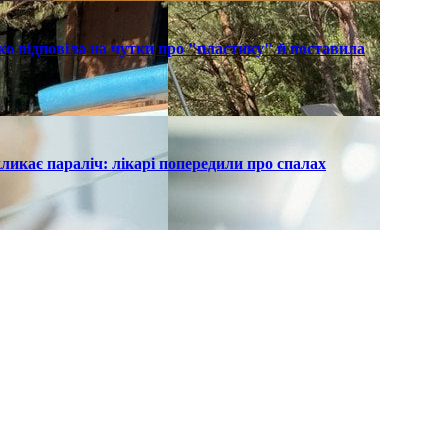
о відповіла на чутки про "пластику" й поставила
ликає параліч: лікарі попередили про спалах