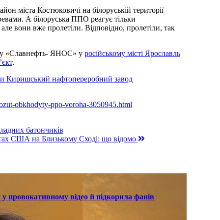
айон міста Костюковичі на білоруській території
ревами. А білоруська ППО реагує тільки
але вони вже пролетіли. Відповідно, пролетіли, так
оду «Славнефть- ЯНОС» у
російському місті Ярославль
’єкт
.
ли Киришський нафтопереробний завод
y-mozut-obkhodyty-ppo-voroha-3050945.html
оладних батончиків
етах США на Близькому Сході: що відомо
 у провокативному відео й підкорила фанів