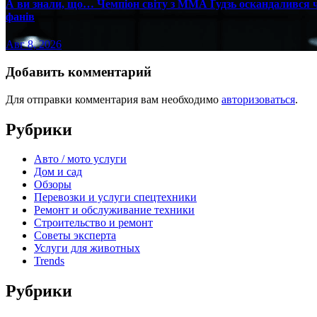
А ви знали, що… Чемпіон світу з ММА Ґудзь оскандалився че
фанів
Авг 8, 2026
Добавить комментарий
Для отправки комментария вам необходимо
авторизоваться
.
Рубрики
Авто / мото услуги
Дом и сад
Обзоры
Перевозки и услуги спецтехники
Ремонт и обслуживание техники
Строительство и ремонт
Советы эксперта
Услуги для животных
Trends
Рубрики