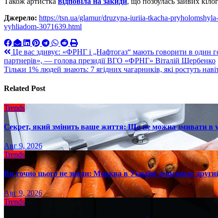
Також артистка
відповіла на закиди
, що позбулась зайвих кіл
Джерело:
https://tsn.ua/glamur/druzyna-iuriia-tkacha-pryholomsh
vyhliadom-3071639.html
Навигация
Це вас здивує: «ФРНГ і „Нафтогаз“ мають говорити в один го
партнерів», — голова президії ВГО «ФРНГ» Віталій Щербенко
по
Тільки 1% людей знають: 7 ягідних чагарників, які ростуть наві
записям
Related Post
Trends
Секрет, який змінить ваше життя: Що не можна змивати в 
Авг 9, 2026
Trends
Ви точно цього не знали: Морква в Україні дешевшає другий
Авг 9, 2026
Trends