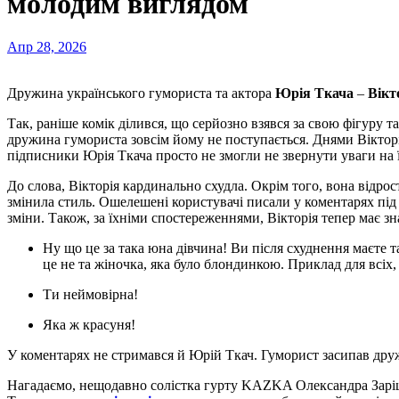
молодим виглядом
Апр 28, 2026
Дружина українського гумориста та актора
Юрія Ткача
–
Вікт
Так, раніше комік ділився, що серйозно взявся за свою фігуру т
дружина гумориста зовсім йому не поступається. Днями Вікторія 
підписники Юрія Ткача просто не змогли не звернути уваги на ї
До слова, Вікторія кардинально схудла. Окрім того, вона відрос
змінила стиль. Ошелешені користувачі писали у коментарях під
зміни. Також, за їхніми спостереженнями, Вікторія тепер має 
Ну що це за така юна дівчина! Ви після схуднення маєте такий молодий вигляд. Неймовірна! Мені здається, що
це не та жіночка, яка було блондинкою. Приклад для всіх,
Ти неймовірна!
Яка ж красуня!
У коментарях не стримався й Юрій Ткач. Гуморист засипав дру
Нагадаємо, нещодавно солістка гурту KAZKA Олександра Заріць