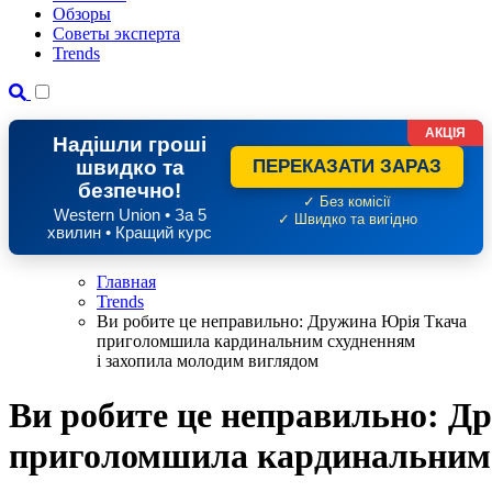
Обзоры
Советы эксперта
Trends
АКЦІЯ
Надішли гроші
швидко та
ПЕРЕКАЗАТИ ЗАРАЗ
безпечно!
✓ Без комісії
Western Union • За 5
✓ Швидко та вигідно
хвилин • Кращий курс
Главная
Trends
Ви робите це неправильно: Дружина Юрія Ткача
приголомшила кардинальним схудненням
і захопила молодим виглядом
Ви робите це неправильно: Д
приголомшила кардинальним 