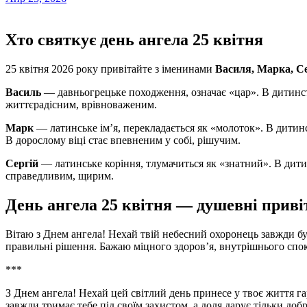
Хто святкує день ангела 25 квітня
25 квітня 2026 року привітайте з іменинами
Василя, Марка, Се
Василь
— давньогрецьке походження, означає «цар». В дитинств
життєрадісним, врівноваженим.
Марк
— латинське ім’я, перекладається як «молоток». В дитин
В дорослому віці стає впевненим у собі, рішучим.
Сергій
— латинське коріння, тлумачиться як «знатний». В дити
справедливим, щирим.
День ангела 25 квітня — душевні приві
Вітаю з Днем ангела! Нехай твій небесний охоронець завжди буд
правильні рішення. Бажаю міцного здоров’я, внутрішнього спок
***
З Днем ангела! Нехай цей світлий день принесе у твоє життя га
завжди тримає тебе під своїм захистом, а доля дарує тільки добрі