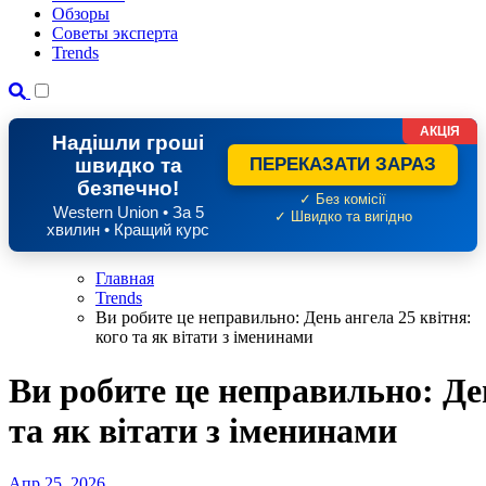
Обзоры
Советы эксперта
Trends
АКЦІЯ
Надішли гроші
швидко та
ПЕРЕКАЗАТИ ЗАРАЗ
безпечно!
✓ Без комісії
Western Union • За 5
✓ Швидко та вигідно
хвилин • Кращий курс
Главная
Trends
Ви робите це неправильно: День ангела 25 квітня:
кого та як вітати з іменинами
Ви робите це неправильно: Ден
та як вітати з іменинами
Апр 25, 2026