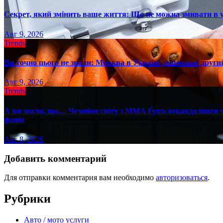
Секрет, який змінить ваше життя: Що не можна змивати в 
Авг 9, 2026
Trends
Ви точно цього не знали: Морква в Україні дешевшає другий
Авг 9, 2026
Trends
А ви знали, що… Чемпіон світу з ММА Ґудзь оскандалився че
фанів
Авг 8, 2026
Добавить комментарий
Для отправки комментария вам необходимо
авторизоваться
.
Рубрики
Авто / мото услуги