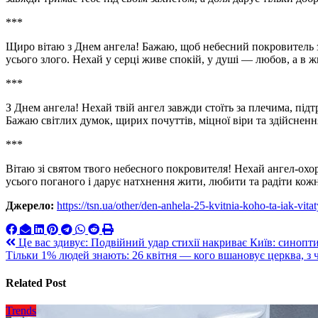
***
Щиро вітаю з Днем ангела! Бажаю, щоб небесний покровитель з
усього злого. Нехай у серці живе спокій, у душі — любов, а в ж
***
З Днем ангела! Нехай твій ангел завжди стоїть за плечима, під
Бажаю світлих думок, щирих почуттів, міцної віри та здійсненн
***
Вітаю зі святом твого небесного покровителя! Нехай ангел-охо
усього поганого і дарує натхнення жити, любити та радіти ко
Джерело:
https://tsn.ua/other/den-anhela-25-kvitnia-koho-ta-iak-v
Навигация
Це вас здивує: Подвійний удар стихії накриває Київ: синопт
Тільки 1% людей знають: 26 квітня — кого вшановує церква, з 
по
записям
Related Post
Trends