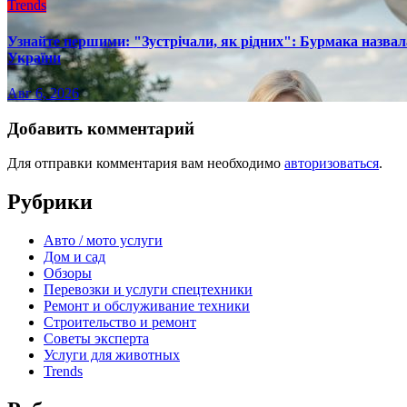
Trends
Узнайте першими: "Зустрічали, як рідних": Бурмака назвал
України
Авг 6, 2026
Добавить комментарий
Для отправки комментария вам необходимо
авторизоваться
.
Рубрики
Авто / мото услуги
Дом и сад
Обзоры
Перевозки и услуги спецтехники
Ремонт и обслуживание техники
Строительство и ремонт
Советы эксперта
Услуги для животных
Trends