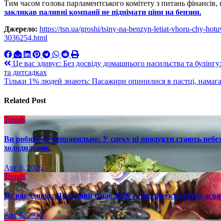
Тим часом голова парламентського комітету з питань фінансів,
закликав паливні компанії не піднімати ціни на бензин.
Джерело:
https://tsn.ua/groshi/tsiny-na-benzyn-letiat-vhoru-chy-hot
3036254.html
Навигация
Це вас здивує: Без досвіду домашнього насильства та булінгу
та дитсадках
по
Тільки 1% людей знають: Пасажири опинилися в пастці, намаг
записям
Related Post
Trends
Ви робите це неправильно: У спеку ці продукти стають небез
холодильник
Авг 6, 2026
Trends
Це вас здивує: Яблучний Спас 2026 — які фрукти треба осв
Авг 6, 2026