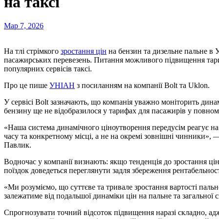
на таксі
Мар 7, 2026
На тлі стрімкого
зростання цін
на бензин та дизельне пальне в У
пасажирських перевезень. Питання можливого підвищення тари
популярних сервісів таксі.
Про це пише
УНІАН
з посиланням на компанії Bolt та Uklon.
У сервісі Bolt зазначають, що компанія уважно моніторить дина
бензину ще не відобразилося у тарифах для пасажирів у повному
«Наша система динамічного ціноутворення передусім реагує на
часу та конкретному місці, а не на окремі зовнішні чинники», 
Павлик.
Водночас у компанії визнають: якщо тенденція до зростання ці
поїздок доведеться переглянути задля збереження рентабельності
«Ми розуміємо, що суттєве та тривале зростання вартості паль
залежатиме від подальшої динаміки цін на пальне та загальної 
Спрогнозувати точний відсоток підвищення наразі складно, адж