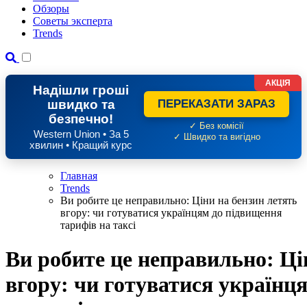
Обзоры
Советы эксперта
Trends
АКЦІЯ
Надішли гроші
швидко та
ПЕРЕКАЗАТИ ЗАРАЗ
безпечно!
✓ Без комісії
Western Union • За 5
✓ Швидко та вигідно
хвилин • Кращий курс
Главная
Trends
Ви робите це неправильно: Ціни на бензин летять
вгору: чи готуватися українцям до підвищення
тарифів на таксі
Ви робите це неправильно: Ці
вгору: чи готуватися українц