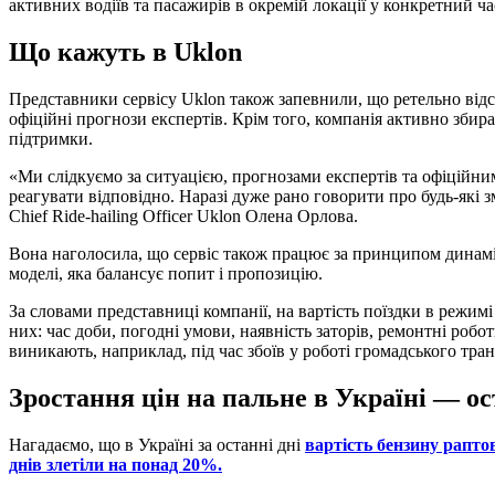
активних водіїв та пасажирів в окремій локації у конкретний ча
Що кажуть в Uklon
Представники сервісу Uklon також запевнили, що ретельно від
офіційні прогнози експертів. Крім того, компанія активно збира
підтримки.
«Ми слідкуємо за ситуацією, прогнозами експертів та офіційни
реагувати відповідно. Наразі дуже рано говорити про будь-які з
Chief Ride-hailing Officer Uklon Олена Орлова.
Вона наголосила, що сервіс також працює за принципом динам
моделі, яка балансує попит і пропозицію.
За словами представниці компанії, на вартість поїздки в режимі
них: час доби, погодні умови, наявність заторів, ремонтні робот
виникають, наприклад, під час збоїв у роботі громадського тран
Зростання цін на пальне в Україні — о
Нагадаємо, що в Україні за останні дні
вартість бензину рапто
днів злетіли на понад 20%.