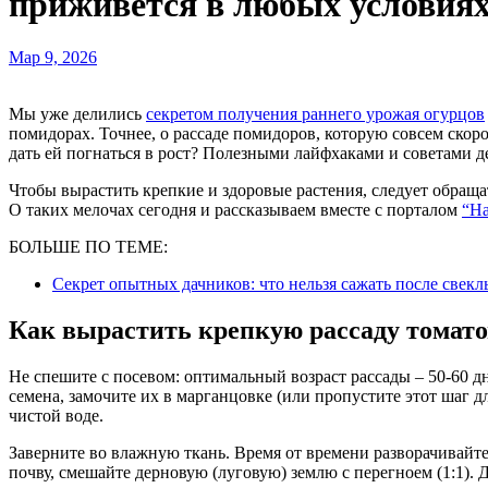
приживется в любых условия
Мар 9, 2026
Мы уже делились
секретом получения раннего урожая огурцов
помидорах. Точнее, о рассаде помидоров, которую совсем скоро
дать ей погнаться в рост? Полезными лайфхаками и советами д
Чтобы вырастить крепкие и здоровые растения, следует обраща
О таких мелочах сегодня и рассказываем вместе с порталом
“Н
БОЛЬШЕ ПО ТЕМЕ:
Секрет опытных дачников: что нельзя сажать после свекл
Как вырастить крепкую рассаду томато
Не спешите с посевом: оптимальный возраст рассады – 50-60 д
семена, замочите их в марганцовке (или пропустите этот шаг д
чистой воде.
Заверните во влажную ткань. Время от времени разворачивайте
почву, смешайте дерновую (луговую) землю с перегноем (1:1). Д