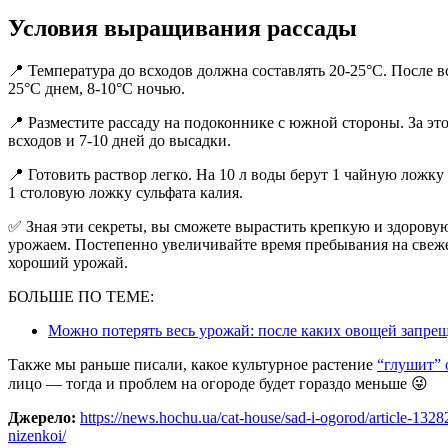
Условия выращивания рассады
📍 Температура до всходов должна составлять 20-25°C. После вс
25°C днем, 8-10°C ночью.
📍 Разместите рассаду на подоконнике с южной стороны. За это
всходов и 7-10 дней до высадки.
📍 Готовить раствор легко. На 10 л воды берут 1 чайную ложк
1 столовую ложку сульфата калия.
✅ Зная эти секреты, вы сможете вырастить крепкую и здоровую
урожаем. Постепенно увеличивайте время пребывания на свежем
хороший урожай.
БОЛЬШЕ ПО ТЕМЕ:
Можно потерять весь урожай: после каких овощей запрещ
Также мы раньше писали, какое культурное растение
“глушит” 
лицо — тогда и проблем на огороде будет гораздо меньше 😜
Джерело:
https://news.hochu.ua/cat-house/sad-i-ogorod/article-1328
nizenkoi/