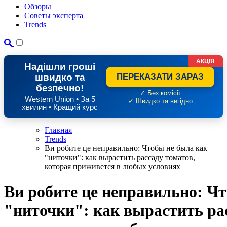
Обзоры
Советы эксперта
Trends
АКЦІЯ
Надішли гроші
швидко та
ПЕРЕКАЗАТИ ЗАРАЗ
безпечно!
✓ Без комісії
Western Union • За 5
✓ Швидко та вигідно
хвилин • Кращий курс
Главная
Trends
Ви робите це неправильно: Чтобы не была как
"ниточки": как вырастить рассаду томатов,
которая приживется в любых условиях
Ви робите це неправильно: Ч
"ниточки": как вырастить рас