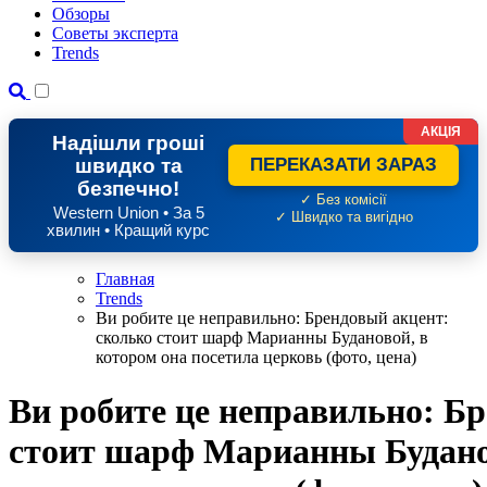
Обзоры
Советы эксперта
Trends
АКЦІЯ
Надішли гроші
швидко та
ПЕРЕКАЗАТИ ЗАРАЗ
безпечно!
✓ Без комісії
Western Union • За 5
✓ Швидко та вигідно
хвилин • Кращий курс
Главная
Trends
Ви робите це неправильно: Брендовый акцент:
сколько стоит шарф Марианны Будановой, в
котором она посетила церковь (фото, цена)
Ви робите це неправильно: Б
стоит шарф Марианны Буданов