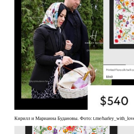
Кирилл и Марианна Будановы. Фото: t.me/harley_with_lov