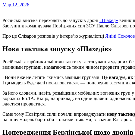
Мар 12, 2026
Російські війська переходять до запусків дроні
«Шахед»
великим
Заступник командувача Повітряних сил ЗСУ Павло Єлізаров поя
Про це Єлізаров розповів у інтерв’ю журналістці
Яніні Соколов
Нова тактика запуску «Шахедів»
Російські загарбники змінили тактику застосування ударних бе
великими групами, намагаючись таким чином прорвати українс
«Вони вже не летять якимись малими групами.
Це нагадує, як 
І ця модель буде далі посилюватися», — попередив заступник 
За його словами, навіть розміщення мобільних вогневих груп у
ворожих БпЛА. Якщо, наприклад, на одній ділянці одночасно про
вдається прорватися.
Саме тому Повітряні сили почали впроваджувати
нову тактику
на іншу модель боротьби з такими атаками, зазначив Єлізаров.
Попередження Берлінської щодо дронів 