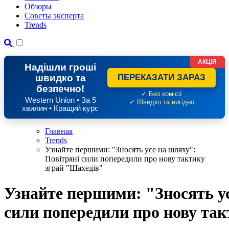
Обзоры
Советы эксперта
Trends
АКЦІЯ
Надішли гроші
швидко та
ПЕРЕКАЗАТИ ЗАРАЗ
безпечно!
✓ Без комісії
Western Union • За 5
✓ Швидко та вигідно
хвилин • Кращий курс
Главная
Trends
Узнайте першими: "Зносять усе на шляху":
Повітряні сили попередили про нову тактику
зграй "Шахедів"
Узнайте першими: "Зносять ус
сили попередили про нову та