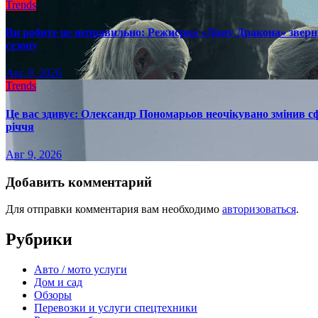
Trends
Ви робите це неправильно: Режисрка «Дому Дракона» зверн
сезону
Авг 9, 2026
Trends
Це вас здивує: Олександр Пономарьов неочікувано змінив сф
річчя
Авг 9, 2026
Добавить комментарий
Для отправки комментария вам необходимо
авторизоваться
.
Рубрики
Авто / мото услуги
Дом и сад
Обзоры
Перевозки и услуги спецтехники