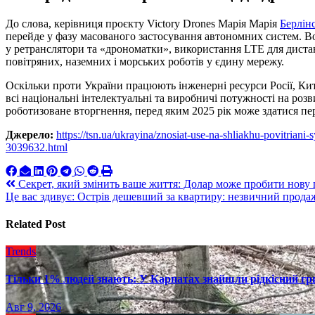
До слова, керівниця проєкту Victory Drones Марія Марія
Берлін
перейде у фазу масованого застосування автономних систем. 
у ретранслятори та «дрономатки», використання LTE для дистан
повітряних, наземних і морських роботів у єдину мережу.
Оскільки проти України працюють інженерні ресурси Росії, Кит
всі національні інтелектуальні та виробничі потужності на ро
роботизоване вторгнення, перед яким 2025 рік може здатися пер
Джерело:
https://tsn.ua/ukrayina/znosiat-use-na-shliakhu-povitrian
3039632.html
Навигация
Секрет, який змінить ваше життя: Долар може пробити нову 
Це вас здивує: Острів дешевший за квартиру: незвичний прода
по
записям
Related Post
Trends
Тільки 1% людей знають: У Карпатах знайшли рідкісний гри
Авг 9, 2026