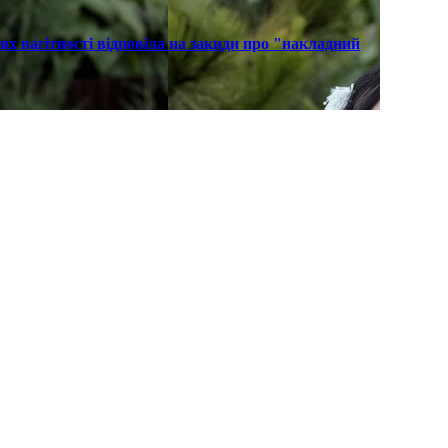
х вагітності відповіла на закиди про "накладний