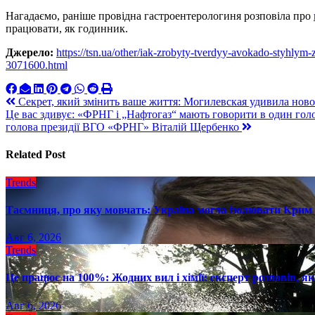
Нагадаємо, раніше провідна гастроентерологиня розповіла про
працювати, як годинник.
Джерело:
https://tsn.ua/other/iak-zrobyty-tverdyy-avokado-styhlym
3071600.html
Навигация
Секрет, який змінить ваше життя: Могилевская удивила ново
Це вас здивує: «ФРНГ і „Нафтогаз“ мають говорити в один голо
по
голова президії ВГО «ФРНГ» Віталій Щербенко
записям
Related Post
Trends
Таємниця, про яку мовчать: Україна могла ізолювати Крим 
Авг 6, 2026
Trends
Це працює на 100%: Жодних вил і хімії: експерт розповів, я
Авг 6, 2026