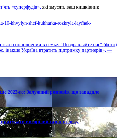
п’ять «суперфудів»,
які змусять ваш кишківник
-za-10-khvylyn-shef-kukharka-rozkryla-layfhak-
стью о пополнении в семье: "Поздравляйте нас" (фото)
с, інакше Україна втратить підтримку партнерів», —
ще 2023-го: Залужний розповів, що завадило
к врятувати вигорілий газон у спеку