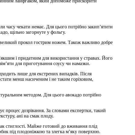
линним лайфгаком, який допоможе прискорити
оли часу чекати немає. Для цього потрібно закип’ятити
адо, щільно загорнуте у фольгу.
невеликий прокол гострим ножем. Також важливо добре
м’якшим і придатним для використання у стравах. Його
озім’яти для приготування соусу чи намазки.
ідходить лише для екстрених випадків. Після
 стати менш насиченим і не таким горіховим,
атуральним методом. Для цього авокадо потрібно
є процес дозрівання. За словами експертки, такий
кстуру, ані на смак плоду.
нак стиглості. Майже готовий до вживання плід
рбик під плодоніжкою та злегка м’яку поверхню.