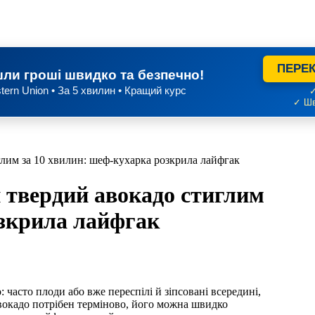
ПЕРЕК
ли гроші швидко та безпечно!
tern Union • За 5 хвилин • Кращий курс
✓
✓ Шв
лим за 10 хвилин: шеф-кухарка розкрила лайфгак
 твердий авокадо стиглим
озкрила лайфгак
 часто плоди або вже переспілі й зіпсовані всередині,
 авокадо потрібен терміново, його можна швидко