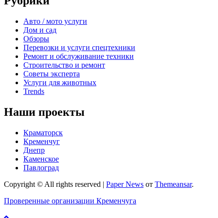
Рубрики
Авто / мото услуги
Дом и сад
Обзоры
Перевозки и услуги спецтехники
Ремонт и обслуживание техники
Строительство и ремонт
Советы эксперта
Услуги для животных
Trends
Наши проекты
Краматорск
Кременчуг
Днепр
Каменское
Павлоград
Copyright © All rights reserved
|
Paper News
от
Themeansar
.
Проверенные организации Кременчуга