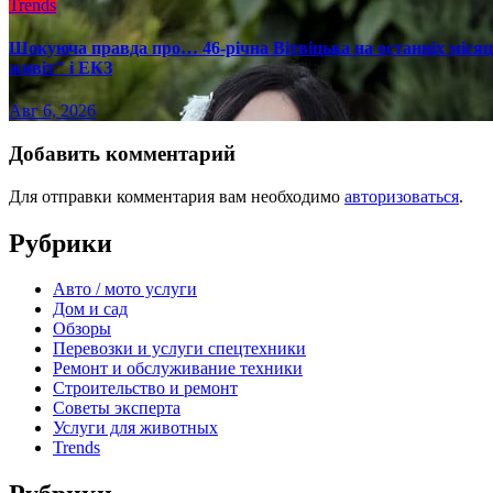
Trends
Шокуюча правда про… 46-річна Вітвіцька на останніх місяця
живіт" і ЕКЗ
Авг 6, 2026
Добавить комментарий
Для отправки комментария вам необходимо
авторизоваться
.
Рубрики
Авто / мото услуги
Дом и сад
Обзоры
Перевозки и услуги спецтехники
Ремонт и обслуживание техники
Строительство и ремонт
Советы эксперта
Услуги для животных
Trends