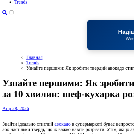
Trends
Надіш
Wes
Главная
Trends
Узнайте першими: Як зробити твердий авокадо стиг
Узнайте першими: Як зробити
за 10 хвилин: шеф-кухарка р
Апр 28, 2026
Знайти ідеально стиглий
авокадо
в супермаркеті буває непросто:
або настільки тверді, що їх важко навіть розрізати. Утім, якщо