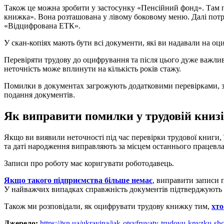
Також це можна зробити у застосунку «Пенсійний фонд». Там 
книжка». Вона розташована у лівому боковому меню. Далі потр
«Відцифрована ЕТК».
У скан-копіях мають бути всі документи, які ви надавали на оц
Перевіряти трудову до оцифрування та після цього дуже важлив
неточність може вплинути на кількість років стажу.
Помилки в документах загрожують додатковими перевірками, за
подання документів.
Як виправити помилки у трудовій книзі
Якщо ви виявили неточності під час перевірки трудової книги,
та даті народження виправляють за місцем останнього працевл
Записи про роботу має коригувати роботодавець.
Якщо такого підприємства більше немає
, виправити записи 
У найважчих випадках справжність документів підтверджують ч
Також ми розповідали, як оцифрувати трудову книжку тим,
хто
Джерело:
https://tsn.ua/ukrayina/iak-otsyfruvaty-trudovu-knyzku-s