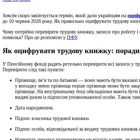
Зовсім скоро закінчується термін, який дали українцям на
оциф
до 10 червня 2026 року. Як правильно оцифрувати трудову книж
Чому потрібно перевіряти трудову книжку, записи про роботу і
помилка? Про це розповіли у
ПФУ
.
Як оцифрувати трудову книжку: поради
У Пенсійному фонді радять ретельно перевірити всі записи у т
Перевірити слід такі пункти:
Прізвище, ім’я та по батькові — вони мають бути вказані повністю, без помилок та виправлень. У жінок
у випадку зміни прізвища перше прізвище може бути закр
прізвище. На внутрішньому боці обкладинки мають бути і
видачі разом із підписом уповноваженої особи. Також там
Дата народження.
Підпис власника трудової книжки.
Підпис особи, відповідальної за видачу трудових книжок
Наявність печатки підприємства чи відділу кадрів, де з