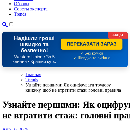
Обзоры
Советы эксперта
Trends
АКЦІЯ
Надішли гроші
швидко та
ПЕРЕКАЗАТИ ЗАРАЗ
безпечно!
✓ Без комісії
Western Union • За 5
✓ Швидко та вигідно
хвилин • Кращий курс
Главная
Trends
Узнайте першими: Як оцифрувати трудову
книжку, щоб не втратити стаж: головні правила
Узнайте першими: Як оцифрув
не втратити стаж: головні пр
Апр 16, 2026