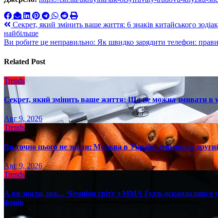
Навигация
Секрет, який змінить ваше життя: 6 знаків китайського зодіа
найбільше
по
Ви робите це неправильно: Як швидко зарядити телефон: прави
записям
Related Post
Trends
Секрет, який змінить ваше життя: Що не можна змивати в 
Авг 9, 2026
Trends
Ви точно цього не знали: Морква в Україні дешевшає другий
Авг 9, 2026
Trends
А ви знали, що… Чемпіон світу з ММА Ґудзь оскандалився че
фанів