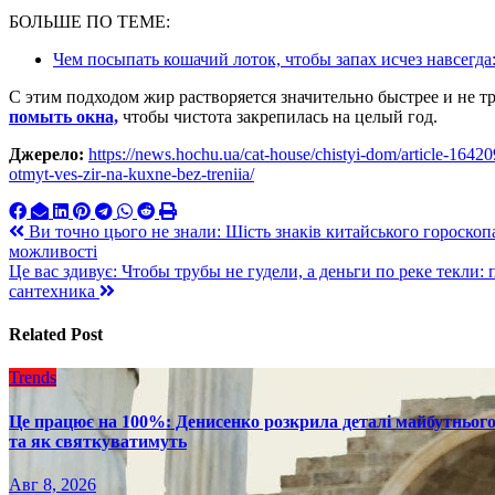
БОЛЬШЕ ПО ТЕМЕ:
Чем посыпать кошачий лоток, чтобы запах исчез навсегд
С этим подходом жир растворяется значительно быстрее и не т
помыть окна,
чтобы чистота закрепилась на целый год.
Джерело:
https://news.hochu.ua/cat-house/chistyi-dom/article-16420
otmyt-ves-zir-na-kuxne-bez-treniia/
Навигация
Ви точно цього не знали: Шість знаків китайського гороскопа
можливості
по
Це вас здивує: Чтобы трубы не гудели, а деньги по реке текли
записям
сантехника
Related Post
Trends
Це працює на 100%: Денисенко розкрила деталі майбутнього в
та як святкуватимуть
Авг 8, 2026