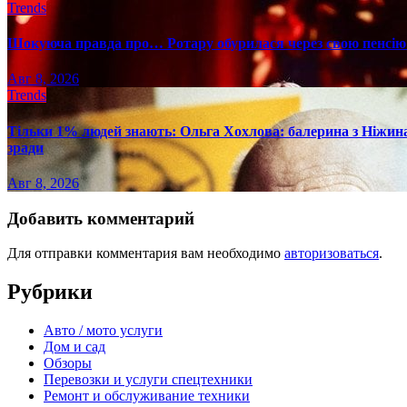
Trends
Шокуюча правда про… Ротару обурилася через свою пенсію 
Авг 8, 2026
Trends
Тільки 1% людей знають: Ольга Хохлова: балерина з Ніжина 
зради
Авг 8, 2026
Добавить комментарий
Для отправки комментария вам необходимо
авторизоваться
.
Рубрики
Авто / мото услуги
Дом и сад
Обзоры
Перевозки и услуги спецтехники
Ремонт и обслуживание техники