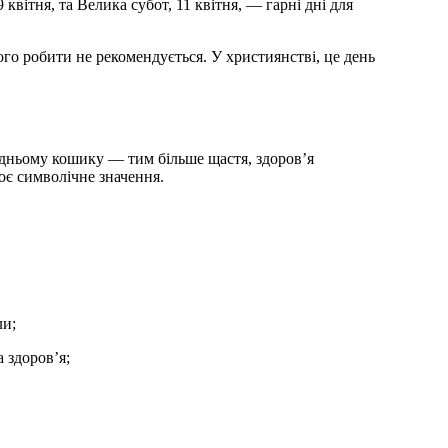
вітня, та Велика субот, 11 квітня, — гарні дні для
го робити не рекомендується. У християнстві, це день
одньому кошику — тим більше щастя, здоров’я
воє символічне значення.
ли;
 здоров’я;