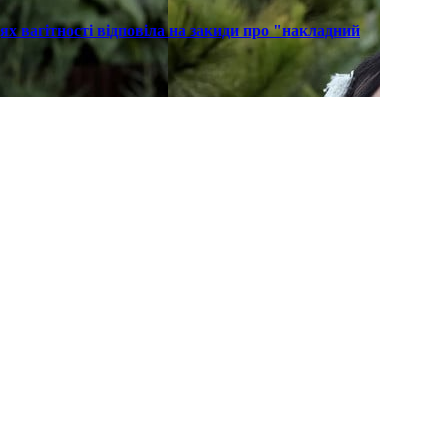
х вагітності відповіла на закиди про "накладний