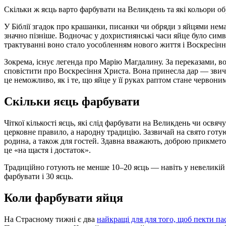
Скільки ж яєць варто фарбувати на Великдень та які кольори об
У Біблії згадок про крашанки, писанки чи обряди з яйцями нем
значно пізніше. Водночас у дохристиянські часи яйце було сим
трактуванні воно стало уособленням нового життя і Воскресінн
Зокрема, існує легенда про Марію Магдалину. За переказами, в
сповістити про Воскресіння Христа. Вона принесла дар — звича
це неможливо, як і те, що яйце у її руках раптом стане червони
Скільки яєць фарбувати
Чіткої кількості яєць, які слід фарбувати на Великдень чи освяч
церковне правило, а народну традицію. Зазвичай на свято готую
родина, а також для гостей. Здавна вважають, доброю прикмет
це «на щастя і достаток».
Традиційно готують не менше 10–20 яєць — навіть у невеликій 
фарбувати і 30 яєць.
Коли фарбувати яйця
На Страсному тижні є два
найкращі для для того, щоб пекти па