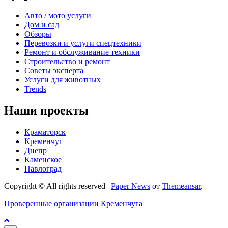
Авто / мото услуги
Дом и сад
Обзоры
Перевозки и услуги спецтехники
Ремонт и обслуживание техники
Строительство и ремонт
Советы эксперта
Услуги для животных
Trends
Наши проекты
Краматорск
Кременчуг
Днепр
Каменское
Павлоград
Copyright © All rights reserved
|
Paper News
от
Themeansar
.
Проверенные организации Кременчуга