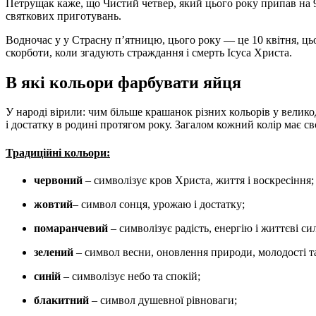
Петрущак каже, що Чистий четвер, який цього року припав на 9 к
святкових приготувань.
Водночас у у Страсну п’ятницю, цього року — це 10 квітня, цьо
скорботи, коли згадують страждання і смерть Ісуса Христа.
В які кольори фарбувати яйця
У народі вірили: чим більше крашанок різних кольорів у велик
і достатку в родині протягом року. Загалом кожний колір має с
Традиційні кольори:
червоний
– символізує кров Христа, життя і воскресіння;
жовтий
– символ сонця, урожаю і достатку;
помаранчевий
– символізує радість, енергію і життєві си
зелений
– символ весни, оновлення природи, молодості та
синій
– символізує небо та спокій;
блакитний
– символ душевної рівноваги;