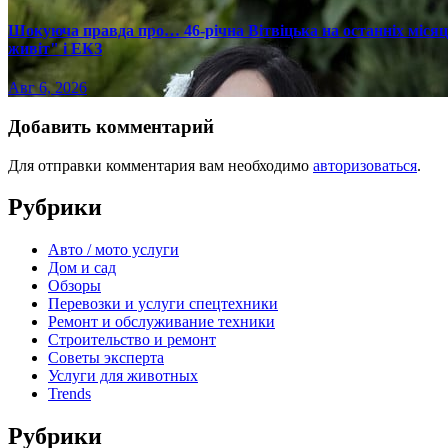
Шокуюча правда про… 46-річна Вітвіцька на останніх місяця
живіт" і ЕКЗ
Авг 6, 2026
Добавить комментарий
Для отправки комментария вам необходимо
авторизоваться
.
Рубрики
Авто / мото услуги
Дом и сад
Обзоры
Перевозки и услуги спецтехники
Ремонт и обслуживание техники
Строительство и ремонт
Советы эксперта
Услуги для животных
Trends
Рубрики