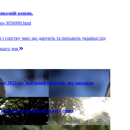
ликодній кошик.
kden-3056999.html
 і горстку чаю: що дарують та прохають українці під
цього дня
ще 2023-го: Залужний розповів, що завадило
к врятувати вигорілий газон у спеку