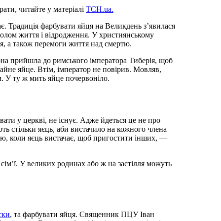
рати, читайте у матеріалі
ТСН.ua.
ає. Традиція фарбувати яйця на Великдень з’явилася
волом життя і відродження. У християнському
я, а також перемоги життя над смертю.
она прийшла до римського імператора Тиберія, щоб
йне яйце. Втім, імператор не повірив. Мовляв,
м. У ту ж мить яйце
почервоніло.
увати у церкві, не існує. Адже йдеться це не про
ть стільки яєць, аби вистачило на кожного члена
ою, коли яєць вистачає, щоб пригостити інших, —
сім’ї. У великих родинах або ж на застілля можуть
ски
, та фарбувати яйця. Священник ПЦУ Іван