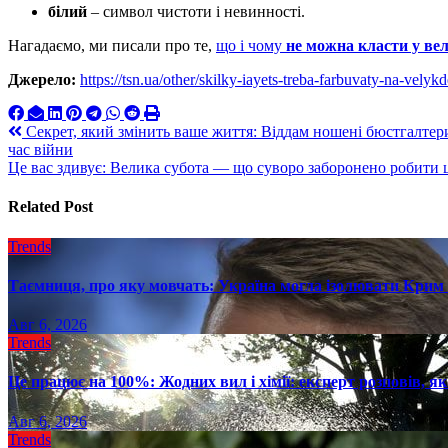
білий
– символ чистоти і невинності.
Нагадаємо, ми писали про те,
що і чому
не можна класти у ве
Джерело:
https://tsn.ua/other/skilky-iayets-treba-farbuvaty-na-vely
Навигация
Секрет, який змінить ваше життя: Віддам ношені бюстгалтери
час війни
по
Це вас здивує: Велика субота — що суворо заборонено робити 
записям
Related Post
Trends
Таємниця, про яку мовчать: Україна могла ізолювати Крим 
Авг 6, 2026
Trends
Це працює на 100%: Жодних вил і хімії: експерт розповів, я
Авг 6, 2026
Trends