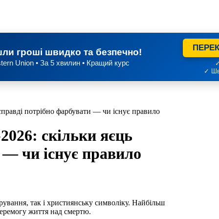
ПЕРЕК
ли гроші швидко та безпечно!
tern Union • За 5 хвилин • Кращий курс
✓
✓ Шв
справді потрібно фарбувати — чи існує правило
2026: скільки яєць
 — чи існує правило
рування, так і християнську символіку. Найбільш
перемогу життя над смертю.