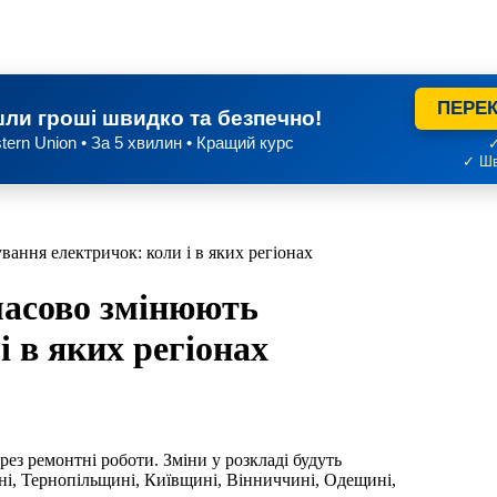
ПЕРЕК
ли гроші швидко та безпечно!
tern Union • За 5 хвилин • Кращий курс
✓
✓ Шв
ання електричок: коли і в яких регіонах
масово змінюють
 в яких регіонах
ез ремонтні роботи. Зміни у розкладі будуть
і, Тернопільщині, Київщині, Вінниччині, Одещині,