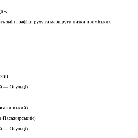
ди».
ють змін графіки руху та маршрути низки приміських
ьці)
й — Огульці)
асажирський)
ів-Пасажирський)
й — Огульці)