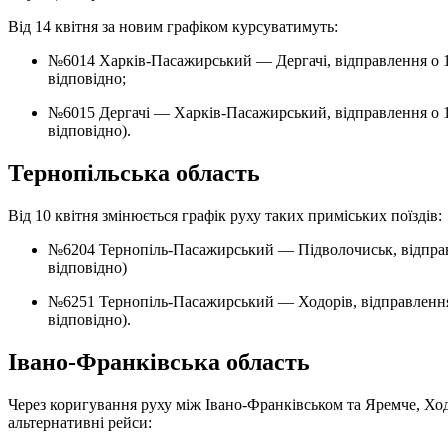
Від 14 квітня за новим графіком курсуватимуть:
№6014 Харків-Пасажирський — Дергачі, відправлення о 19:06, прибуття о 19:33 (замість 19:31 та 19:58
відповідно;
№6015 Дергачі — Харків-Пасажирський, відправлення о 19:45, прибуття о 20:15 (замість 20:10 та 20:40
відповідно).
Тернопільська область
Від 10 квітня змінюється графік руху таких приміських поїздів:
№6204 Тернопіль-Пасажирський — Підволочиськ, відправлення о 09:20, прибуття о 10:38 (замість 08:52 та 10:10
відповідно)
№6251 Тернопіль-Пасажирський — Ходорів, відправлення о 08:56, прибуття о 13:31 (замість 09:02 та 13:37
відповідно).
Івано-Франківська область
Через коригування руху між Івано-Франківськом та Яремче, Хо
альтернативні рейси: