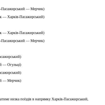
ів-Пасажирський — Мерчик)
ик — Харків-Пасажирський)
ик — Харків-Пасажирський)
ів-Пасажирський — Мерчик)
асажирський)
й — Огульці)
асажирський)
ий — Мерчик)
ватиме низка поїздів в напрямку Харків-Пасажирський,