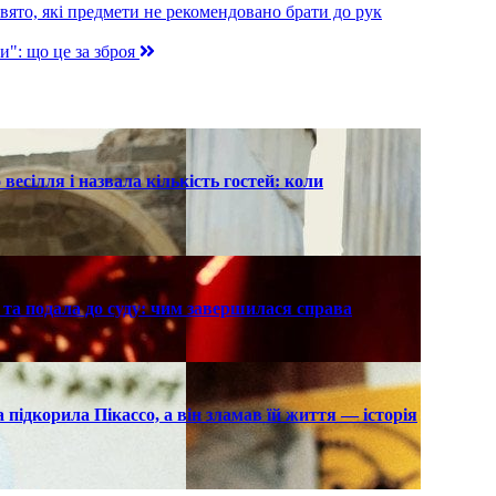
вято, які предмети не рекомендовано брати до рук
и": що це за зброя
есілля і назвала кількість гостей: коли
та подала до суду: чим завершилася справа
підкорила Пікассо, а він зламав їй життя — історія