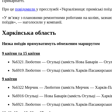
Прикарпатті.
Про це
повідомили
у пресслужбі «Укрзалізниця: приміські поїз
«У зв’язку з плановими ремонтними роботами на коліях, зазна
поїздів», — наголосили у компанії.
Харківська область
Низка поїздів прямуватимуть обмеженим маршрутом
9 квітня та 15 квітня
№6321 Люботин — Огульці (замість Нова Баварія — Огул
№6919 Люботин — Огульці (замість Харків-Пасажирськи
9 квітня
№6322 Мерчик — Люботин (замість Мерчик — Харків-П
№6916 Огульці — Нова Баварія (замість Огульці — Харк
№6921 Люботин — Огульці (замість Харків-Пасажирськи