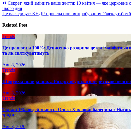
Навигация
Секрет, який змінить ваше життя: 10 квітня — яке церковне с
цього дня
по
Це вас здивує: КНДР провела нові випробування "блекаут-бомб
записям
Related Post
Trends
Це працює на 100%: Денисенко розкрила деталі майбутнього в
та як святкуватимуть
Авг 8, 2026
Trends
Шокуюча правда про… Ротару обурилася через свою пенсію 
Авг 8, 2026
Trends
Тільки 1% людей знають: Ольга Хохлова: балерина з Ніжина 
зради
Авг 8, 2026