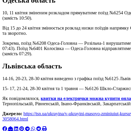
Одеська область
10, 11 квітня зміненим розкладом прямуватиме поїзд №6254 Од
(замість 10:50).
Від 15 до 24 квітня змінюється розклад низки поїздів напрямку
та зворотно.
Зокрема, поїзд №6208 Одеса-Головна — Розільна-1 вирушатиме о 
07:43). Поїзд №6401 Колосівка — Одеса-Головна відправлятиметь
(замість 07:29).
Львівська область
14-16, 20-23, 28-30 квітня виведено з графіка поїзд №6125 Ль
15- 17, 21-24, 28-30 квітня та 1 травня — №6126 Шкло-Старжис
Як повідомлялося,
квитки на електрички можна купити онла
Тернопільській, Рівненській, Івано-Франківській, Закарпатській
Джерело:
https://tsn.ua/ukrayina/v-ukrayini-masovo-zminiuiut-kurs
3058064.html