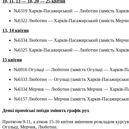
10, 11, 13 — 18, 20 — 25 квітня
№6319 Харків-Пасажирський — Люботин (замість Харк
№6322 Люботин — Харків-Пасажирський (замість Мерч
13, 14 квітня
№6334 Люботин — Харків-Пасажирський (замість Мерч
№6325 Харків-Пасажирський — Люботин (замість Харк
15 квітня
№6916 Огульці — Люботин (замість Огульці — Харків-П
№6333 Люботин — Огульці (замість Харків-Пасажирськи
№6334 Мерчик — Люботин (замість Мерчик — Харків-П
№6157 Люботин — Мерчик (замість Харків-Пасажирськ
Деякі приміські поїзди змінять графік рух
Протягом 9-11, а аткож 15-16 квітня зміненим розкладом курсу
Огульці, Мерчик, Люботин.