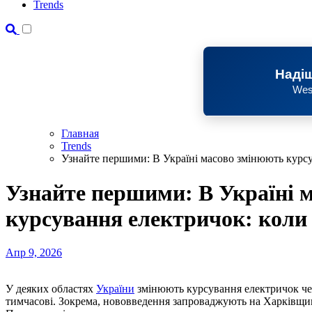
Trends
Надіш
Wes
Главная
Trends
Узнайте першими: В Україні масово змінюють курсув
Узнайте першими: В Україні 
курсування електричок: коли і
Апр 9, 2026
У деяких областях
України
змінюють курсування електричок чер
тимчасові. Зокрема, нововведення запроваджують на Харківщин