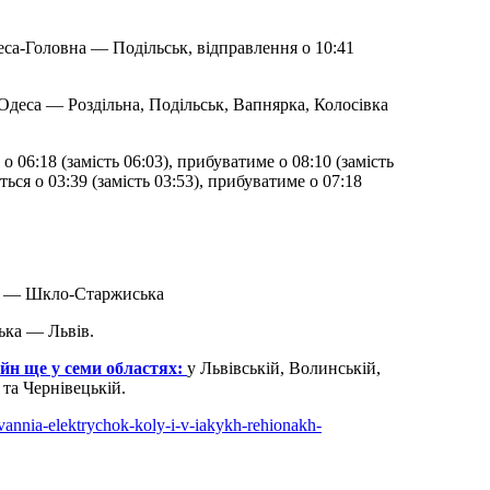
еса-Головна — Подільськ, відправлення о 10:41
 Одеса — Роздільна, Подільськ, Вапнярка, Колосівка
06:18 (замість 06:03), прибуватиме о 08:10 (замість
ся о 03:39 (замість 03:53), прибуватиме о 07:18
вів — Шкло-Старжиська
ька — Львів.
йн ще у семи областях:
у Львівській, Волинській,
 та Чернівецькій.
uvannia-elektrychok-koly-i-v-iakykh-rehionakh-