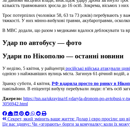
За даними місцевої влади, внаслідок удару дрона загинуло троє 
кількість травмованих зросла до 16 осіб. Зокрема, вісьмох з ни
Троє потерпілих (чоловіки 58, 63 та 73 років) перебувають у в
тяжкості. У них мінно-вибухові травми, акубаротравми, осколк
В МВС додали, що разом з медиками вдалося деблокувати та вря
Удар по автобусу — фото
Удари по Нікополю — останні новини
У неділю, 5 квітня, у райцентрі
російські війська атакували ци
однією з найжвавіших вулиць міста. Загинув 61-річний водій, 
Зранку суботи, 4 квітня,
РФ вдарила просто по ринку в Нікоп
павільйони. В епіцентрі вибуху перебували люди: п’ять осіб за
Джерело:
https://tsn.ua/ukrayina/rf-vdaryla-dronom-po-avtobusi-v-ts
3056942.html
Навигация
Секрет, який змінить ваше життя: Долар і євро просіли: що ві
Це вас здивує: Чи «згорають» борги за комуналку: коли їх мож
по