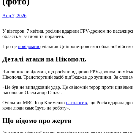
(фото)
Апр 7, 2026
У вівторок, 7 квітня, росіяни вдарили FPV-дроном по пасажирс
області. Є загиблі та поранені.
Про це
повідомив
очільник Дніпропетровської обласної військо
Деталі атаки на Нікополь
Чиновник повідомив, що росіяни вдарили FPV-дроном по місько
Нікополя. Транспортний засіб під’їжджав до зупинки. За словами
«Це був не випадковий удар. Це свідомий терор проти цивільни
наголосив Олександр Ганжа.
Очільник МВС Ігор Клименко
наголосив
, що Росія вдарила др
коли люди саме їдуть на роботу».
Що відомо про жертв