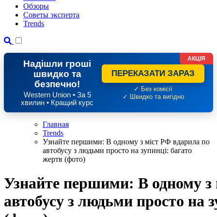
Обзоры
Советы эксперта
Trends
АКЦІЯ
Надішли гроші
швидко та
ПЕРЕКАЗАТИ ЗАРАЗ
безпечно!
✓ Без комісії
Western Union • За 5
✓ Швидко та вигідно
хвилин • Кращий курс
Главная
Trends
Узнайте першими: В одному з міст РФ вдарила по
автобусу з людьми просто на зупинці: багато
жертв (фото)
Узнайте першими: В одному з 
автобусу з людьми просто на з