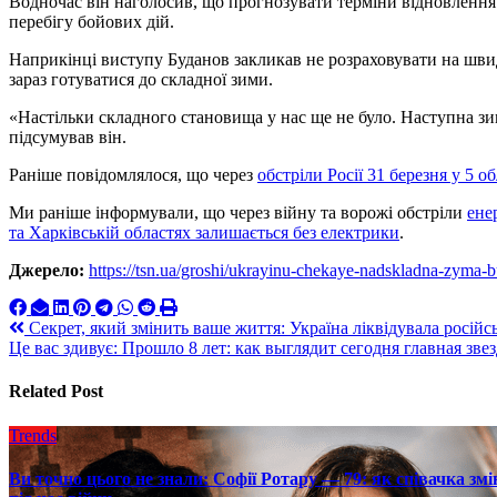
Водночас він наголосив, що прогнозувати терміни відновлення
перебігу бойових дій.
Наприкінці виступу Буданов закликав не розраховувати на шви
зараз готуватися до складної зими.
«Настільки складного становища у нас ще не було. Наступна зим
підсумував він.
Раніше повідомлялося, що через
обстріли Росії 31 березня у 5 
Ми раніше інформували, що через війну та ворожі обстріли
ене
та Харківській областях залишається без електрики
.
Джерело:
https://tsn.ua/groshi/ukrayinu-chekaye-nadskladna-zyma
Навигация
Секрет, який змінить ваше життя: Україна ліквідувала росій
Це вас здивує: Прошло 8 лет: как выглядит сегодня главная 
по
записям
Related Post
Trends
Ви точно цього не знали: Софії Ротару — 79: як співачка змі