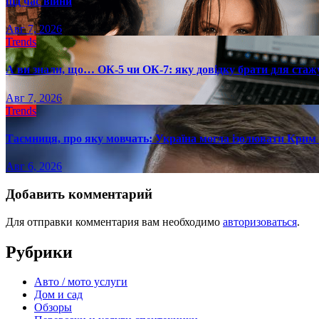
під час війни
Авг 7, 2026
Trends
А ви знали, що… ОК-5 чи ОК-7: яку довідку брати для стаж
Авг 7, 2026
Trends
Таємниця, про яку мовчать: Україна могла ізолювати Крим 
Авг 6, 2026
Добавить комментарий
Для отправки комментария вам необходимо
авторизоваться
.
Рубрики
Авто / мото услуги
Дом и сад
Обзоры