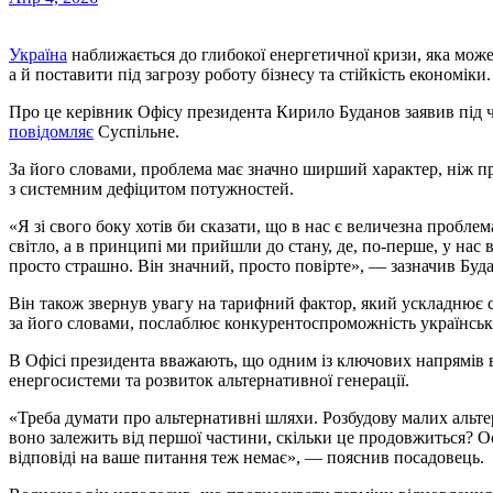
Україна
наближається до глибокої енергетичної кризи, яка мож
а й поставити під загрозу роботу бізнесу та стійкість економіки.
Про це керівник Офісу президента Кирило Буданов заявив під ч
повідомляє
Суспільне.
За його словами, проблема має значно ширший характер, ніж про
з системним дефіцитом потужностей.
«Я зі свого боку хотів би сказати, що в нас є величезна пробле
світло, а в принципі ми прийшли до стану, де, по-перше, у нас
просто страшно. Він значний, просто повірте», — зазначив Буд
Він також звернув увагу на тарифний фактор, який ускладнює си
за його словами, послаблює конкурентоспроможність українськи
В Офісі президента вважають, що одним із ключових напрямів ви
енергосистеми та розвиток альтернативної генерації.
«Треба думати про альтернативні шляхи. Розбудову малих альт
воно залежить від першої частини, скільки це продовжиться? Ос
відповіді на ваше питання теж немає», — пояснив посадовець.