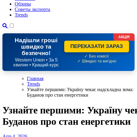
Обзоры
Советы эксперта
Trends
АКЦІЯ
Надішли гроші
швидко та
ПЕРЕКАЗАТИ ЗАРАЗ
безпечно!
✓ Без комісії
Western Union • За 5
✓ Швидко та вигідно
хвилин • Кращий курс
Главная
Trends
Узнайте першими: Україну чекає надскладна зима:
Буданов про стан енергетики
Узнайте першими: Україну че
Буданов про стан енергетики
Апр 4, 2026