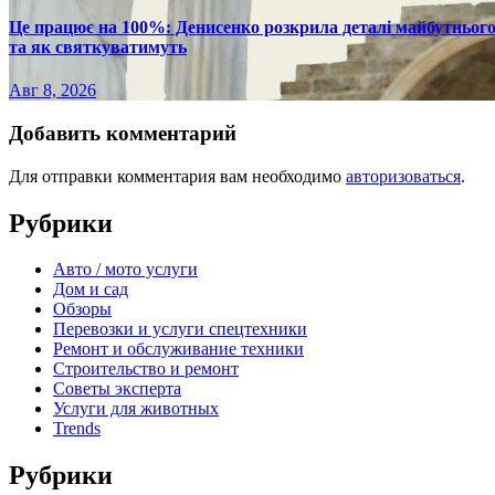
Це працює на 100%: Денисенко розкрила деталі майбутнього в
та як святкуватимуть
Авг 8, 2026
Добавить комментарий
Для отправки комментария вам необходимо
авторизоваться
.
Рубрики
Авто / мото услуги
Дом и сад
Обзоры
Перевозки и услуги спецтехники
Ремонт и обслуживание техники
Строительство и ремонт
Советы эксперта
Услуги для животных
Trends
Рубрики