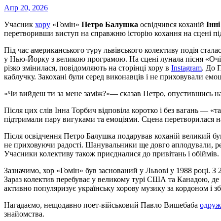
Апр 20, 2026
Учасник
хору
«Гомін»
Петро Балушка
освідчився коханій
Інн
перетворивши виступ на справжню історію кохання на сцені під
Під час американського туру львівського колективу подія стала
у Нью-Йорку з великою програмою. На сцені лунала пісня «Очі
різко змінилася, повідомляють на сторінці хору в
Instagram
. До 
каблучку. Закохані були серед виконавців і не приховували емоц
«Чи вийдеш ти за мене заміж?»— сказав Петро, опустившись на
Після цих слів Інна Торбич відповіла коротко і без вагань — «т
підтримали пару вигуками та емоціями. Сцена перетворилася на
Після освідчення Петро Балушка подарував коханій великий бук
не приховуючи радості. Шанувальники ще довго аплодували, ре
Учасники колективу також приєдналися до привітань і обіймів.
Зазначимо, хор «Гомін» був заснований у Львові у 1988 році. З 
Зараз колектив перебуває у великому турі США та Канадою, де
активно популяризує українську хорову музику за кордоном і з
Нагадаємо, нещодавно поет-військовий Павло Вишебаба
одруж
знайомства.