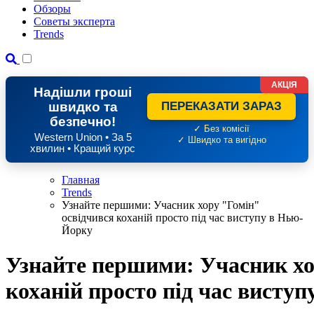
Обзоры
Советы эксперта
Trends
АКЦІЯ
Надішли гроші
швидко та
ПЕРЕКАЗАТИ ЗАРАЗ
безпечно!
✓ Без комісії
Western Union • За 5
✓ Швидко та вигідно
хвилин • Кращий курс
Главная
Trends
Узнайте першими: Учасник хору "Гомін"
освідчився коханій просто під час виступу в Нью-
Йорку
Узнайте першими: Учасник хо
коханій просто під час висту