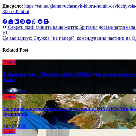
Джерело:
https://tsn.ua/glamur/uchasnyk-khoru-homin-osvidchyvsia
3065705.html
Навигация
Секрет, який змінить ваше життя: Британія досі не затримал
FT
по
Це вас здивує: Служба "на папері": командування частини на 
записям
Related Post
Trends
А ви знали, що… Чемпіон світу з ММА Ґудзь оскандалився че
фанів
Авг 8, 2026
Trends
Таємниця, про яку мовчать: Потужніші за HIMARS: Україна
боєприпасів
Авг 8, 2026
Trends