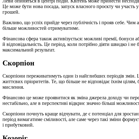
Леви опиняться в центрі подій. Квітень може принести несподів
Це може бути нова посада, запуск власного проєкту чи участь у
грошей.
Важливо, що успіх прийде через публічність і прояв себе. Чим
більше можливостей отримуватиме.
Фінансова сфера також активізується: можливі премії, бонуси аб
й відповідальність. Це період, коли потрібно діяти швидко і н
максимальний результат.
Скорпіон
Скорпіони переживатимуть один із найглибших періодів змін. 
життєвих пріоритетів. Те, що більше не відповідає їхнім цілям,
мислення.
Фінансово це може проявитися як зміна джерела доходу чи пере
нестабільно, але в перспективі відкриє значно більші можливост
Скорпіони почнуть краще відчувати, де є потенціал для зростанн
період вимагатиме сміливості, але саме через такі зміни форму
і прибутковий.
Козоріг