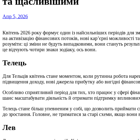
та щасливішими
Апр 5, 2026
Квітень 2026 року формує один із найсильніших періодів для змін і проривів. Астрологічні тенденції вказують
на активізацію фінансових потоків, нові кар’єрні можливості т
розуміти: ці зміни не будуть випадковими, вони стануть результ
це відчують чотири знаки зодіаку, ось вони.
Телець
Для Тельців квітень стане моментом, коли рутинна робота нар
підвищення доходу, нові джерела прибутку або вигідні фінансов
Особливо сприятливий період для тих, хто працює у сфері фінан
шанс масштабувати діяльність й отримати підтримку впливови
Телець стане більш упевненим у собі, що дозволить приймати с
до зростання. Головне, не триматися за старі схеми, якщо вони 
Лев