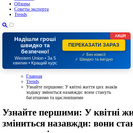
Обзоры
Советы эксперта
Trends
АКЦІЯ
Надішли гроші
швидко та
ПЕРЕКАЗАТИ ЗАРАЗ
безпечно!
✓ Без комісії
Western Union • За 5
✓ Швидко та вигідно
хвилин • Кращий курс
Главная
Trends
Узнайте першими: У квітні життя цих знаків
зодіаку зміниться назавжди: вони стануть
багатшими та щасливішими
Узнайте першими: У квітні жи
зміниться назавжди: вони ст