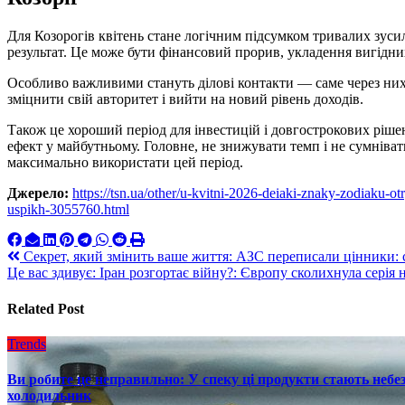
Для Козорогів квітень стане логічним підсумком тривалих зуси
результат. Це може бути фінансовий прорив, укладення вигідни
Особливо важливими стануть ділові контакти — саме через них
зміцнити свій авторитет і вийти на новий рівень доходів.
Також це хороший період для інвестицій і довгострокових рішен
ефект у майбутньому. Головне, не знижувати темп і не сумніва
максимально використати цей період.
Джерело:
https://tsn.ua/other/u-kvitni-2026-deiaki-znaky-zodiaku-
uspikh-3055760.html
Навигация
Секрет, який змінить ваше життя: АЗС переписали цінники: с
Це вас здивує: Іран розгортає війну?: Європу сколихнула серія 
по
записям
Related Post
Trends
Ви робите це неправильно: У спеку ці продукти стають небез
холодильник