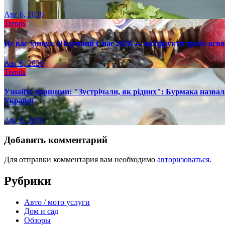
Авг 6, 2026
Trends
Це вас здивує: Яблучний Спас 2026 — які фрукти треба осв
Авг 6, 2026
Trends
Узнайте першими: "Зустрічали, як рідних": Бурмака назвал
України
Авг 6, 2026
Добавить комментарий
Для отправки комментария вам необходимо
авторизоваться
.
Рубрики
Авто / мото услуги
Дом и сад
Обзоры