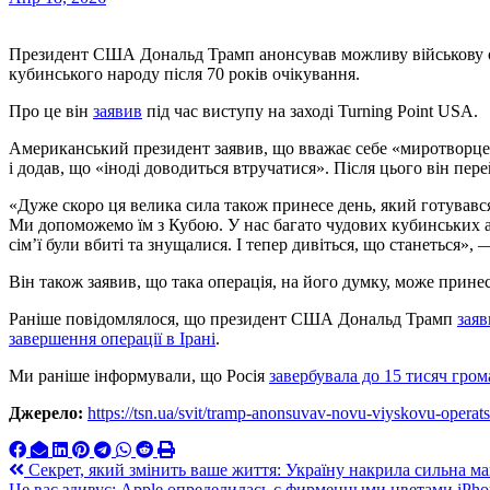
Президент США Дональд Трамп анонсував можливу військову
кубинського народу після 70 років очікування.
Про це він
заявив
під час виступу на заході Turning Point USA.
Американський президент заявив, що вважає себе «миротворцем»
і додав, що «іноді доводиться втручатися». Після цього він пе
«Дуже скоро ця велика сила також принесе день, який готувався
Ми допоможемо їм з Кубою. У нас багато чудових кубинських а
сім’ї були вбиті та знущалися. І тепер дивіться, що станеться», 
Він також заявив, що така операція, на його думку, може прин
Раніше повідомлялося, що президент США Дональд Трамп
заяв
завершення операції в Ірані
.
Ми раніше інформували, що Росія
завербувала до 15 тисяч гро
Джерело:
https://tsn.ua/svit/tramp-anonsuvav-novu-viyskovu-operat
Навигация
Секрет, який змінить ваше життя: Україну накрила сильна маг
Це вас здивує: Apple определилась с фирменными цветами iPho