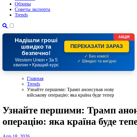
Обзоры
Советы эксперта
Trends
АКЦІЯ
Надішли гроші
швидко та
ПЕРЕКАЗАТИ ЗАРАЗ
безпечно!
✓ Без комісії
Western Union • За 5
✓ Швидко та вигідно
хвилин • Кращий курс
Главная
Trends
Узнайте першими: Трамп анонсував нову
військову операцію: яка країна буде тепер
Узнайте першими: Трамп анон
операцію: яка країна буде теп
Апр 18, 2026